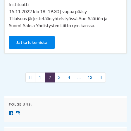
instituutti
15.11.2022 klo 18–19.30 | vapaa pääsy
Tilaisuus järjestetään yhteistyössä Aue-Säätiön ja
Suomi-Saksa Yhdistysten Liitto ry:n kanssa.
Jatka lukemista
1
2
3
4
…
13
FOLGE UNS:
Näytä SuomenSaksanopettajat:n profiili Facebook palvelussa
Näytä suomensaksanopettajat:n profiili Instagram palvelussa