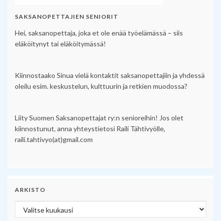
SAKSANOPETTAJIEN SENIORIT
Hei, saksanopettaja, joka et ole enää työelämässä – siis
eläköitynyt tai eläköitymässä!
Kiinnostaako Sinua vielä kontaktit saksanopettajiin ja yhdessä
oleilu esim. keskustelun, kulttuurin ja retkien muodossa?
Liity Suomen Saksanopettajat ry:n senioreihin! Jos olet
kiinnostunut, anna yhteystietosi Raili Tähtivyölle,
raili.tahtivyo(at)gmail.com
ARKISTO
Arkisto