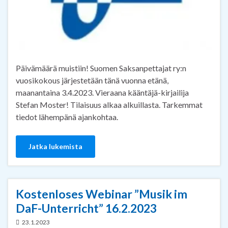
Päivämäärä muistiin! Suomen Saksanpettajat ry:n
vuosikokous järjestetään tänä vuonna etänä,
maanantaina 3.4.2023. Vieraana kääntäjä-kirjailija
Stefan Moster! Tilaisuus alkaa alkuillasta. Tarkemmat
tiedot lähempänä ajankohtaa.
Jatka lukemista
Kostenloses Webinar ”Musik im
DaF-Unterricht” 16.2.2023
23.1.2023