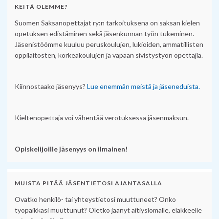
KEITÄ OLEMME?
Suomen Saksanopettajat ry:n tarkoituksena on saksan kielen
opetuksen edistäminen sekä jäsenkunnan työn tukeminen.
Jäsenistöömme kuuluu peruskoulujen, lukioiden, ammatillisten
oppilaitosten, korkeakoulujen ja vapaan sivistystyön opettajia.
Kiinnostaako jäsenyys?
Lue enemmän meistä ja jäseneduista.
Kieltenopettaja voi vähentää verotuksessa jäsenmaksun.
Opiskelijoille jäsenyys on ilmainen!
MUISTA PITÄÄ JÄSENTIETOSI AJANTASALLA
Ovatko henkilö- tai yhteystietosi muuttuneet? Onko
työpaikkasi muuttunut? Oletko jäänyt äitiyslomalle, eläkkeelle