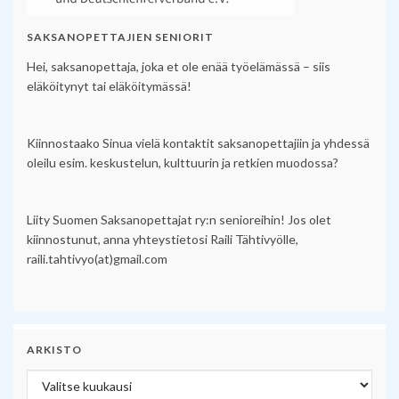
SAKSANOPETTAJIEN SENIORIT
Hei, saksanopettaja, joka et ole enää työelämässä – siis
eläköitynyt tai eläköitymässä!
Kiinnostaako Sinua vielä kontaktit saksanopettajiin ja yhdessä
oleilu esim. keskustelun, kulttuurin ja retkien muodossa?
Liity Suomen Saksanopettajat ry:n senioreihin! Jos olet
kiinnostunut, anna yhteystietosi Raili Tähtivyölle,
raili.tahtivyo(at)gmail.com
ARKISTO
Arkisto