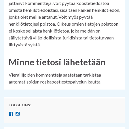
jättänyt kommentteja, voit pyytää koostetiedostoa
omista henkilötiedoistasi, sisältäen kaiken henkilötiedon,
jonka olet meille antanut. Voit myös pyytää
henkilötietojesi poistoa. Oikeus omien tietojen poistoon
ei koske sellaista henkilötietoa, joka meidän on
säilytettävä ylläpidollisista, juridisista tai tietoturvaan
liittyvistä syistä.
Minne tietosi lähetetään
Vierailijoiden kommentteja saatetaan tarkistaa
automatisoidun roskapostiestopalvelun kautta.
FOLGE UNS:
Näytä SuomenSaksanopettajat:n profiili Facebook palvelussa
Näytä suomensaksanopettajat:n profiili Instagram palvelussa