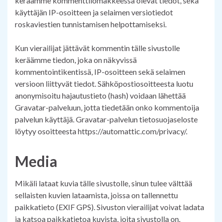
keräämme kommenttilomakkeessa olevat tiedot, sekä
käyttäjän IP-osoitteen ja selaimen versiotiedot
roskaviestien tunnistamisen helpottamiseksi.
Kun vierailijat jättävät kommentin tälle sivustolle
keräämme tiedon, joka on näkyvissä
kommentointikentissä, IP-osoitteen sekä selaimen
versioon liittyvät tiedot. Sähköpostiosoitteesta luotu
anonymisoitu hajautustieto (hash) voidaan lähettää
Gravatar-palveluun, jotta tiedetään onko kommentoija
palvelun käyttäjä. Gravatar-palvelun tietosuojaseloste
löytyy osoitteesta https://automattic.com/privacy/.
Media
Mikäli lataat kuvia tälle sivustolle, sinun tulee välttää
sellaisten kuvien lataamista, joissa on tallennettu
paikkatieto (EXIF GPS). Sivuston vierailijat voivat ladata
ja katsoa paikkatietoa kuvista, joita sivustolla on.