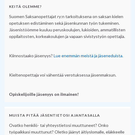
KEITÄ OLEMME?
Suomen Saksanopettajat ry:n tarkoituksena on saksan kielen
opetuksen edistäminen sekä jäsenkunnan työn tukeminen.
Jäsenistöömme kuuluu peruskoulujen, lukioiden, ammatillisten
oppilaitosten, korkeakoulujen ja vapaan sivistystyön opettajia.
Kiinnostaako jäsenyys?
Lue enemmän meistä ja jäseneduista.
Kieltenopettaja voi vähentää verotuksessa jäsenmaksun.
Opiskelijoille jäsenyys on ilmainen!
MUISTA PITÄÄ JÄSENTIETOSI AJANTASALLA
Ovatko henkilö- tai yhteystietosi muuttuneet? Onko
työpaikkasi muuttunut? Oletko jäänyt äitiyslomalle, eläkkeelle