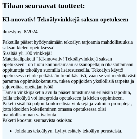
Tilaan seuraavat tuotteet:
KI-nnovativ! Tekoälyvinkkejä saksan opetukseen
ilmestynyt 8/2024
Paketilla pääset hyödyntämään tekoälyn tarjoamia mahdollisuuksia
saksan kielen opetuksessa!
Sisältää yli 100 vinkkejä!
Materiaalipaketti "KI-nnovativ! Tekoälyvinkkejä saksan
opetukseen" on luotu kannustamaan saksanopettajia rikastuttamaan
oppitunteja tekoälyn suomilla lisäresursseilla. Tekoälyn käyttö
opetuksessa ei ole pelkästään trendikäs lisä, vaan se voi merkittävästi
parantaa oppimiskokemusta, tukea oppijoiden yksilöllisiä tarpeita ja
sujuvoittaa opettajan työtä.
Tämän vinkkipaketin avulla pääset tutustumaan erilaisiin tapoihin,
joilla tekoälyä voi integroida opetukseen ja kielen oppimiseen.
Paketti sisältää paljon konkreettisia vinkkejä ja valmiita prompteja,
jotta ideoiden kokeileminen omassa opetuksessa olisi
mahdollisimman vaivatonta.
Paketti koostuu seuraavista osioista:
Johdatus tekoälyyn. Lyhyt esittely tekoälyn perusteista.