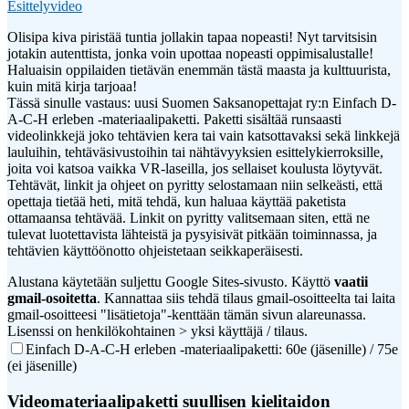
Esittelyvideo
Olisipa kiva piristää tuntia jollakin tapaa nopeasti! Nyt tarvitsisin
jotakin autenttista, jonka voin upottaa nopeasti oppimisalustalle!
Haluaisin oppilaiden tietävän enemmän tästä maasta ja kulttuurista,
kuin mitä kirja tarjoaa!
Tässä sinulle vastaus: uusi Suomen Saksanopettajat ry:n Einfach D-
A-C-H erleben -materiaalipaketti. Paketti sisältää runsaasti
videolinkkejä joko tehtävien kera tai vain katsottavaksi sekä linkkejä
lauluihin, tehtäväsivustoihin tai nähtävyyksien esittelykierroksille,
joita voi katsoa vaikka VR-laseilla, jos sellaiset koulusta löytyvät.
Tehtävät, linkit ja ohjeet on pyritty selostamaan niin selkeästi, että
opettaja tietää heti, mitä tehdä, kun haluaa käyttää paketista
ottamaansa tehtävää. Linkit on pyritty valitsemaan siten, että ne
tulevat luotettavista lähteistä ja pysyisivät pitkään toiminnassa, ja
tehtävien käyttöönotto ohjeistetaan seikkaperäisesti.
Alustana käytetään suljettu Google Sites-sivusto. Käyttö
vaatii
gmail-osoitetta
. Kannattaa siis tehdä tilaus gmail-osoitteelta tai laita
gmail-osoitteesi "lisätietoja"-kenttään tämän sivun alareunassa.
Lisenssi on henkilökohtainen > yksi käyttäjä / tilaus.
Einfach D-A-C-H erleben -materiaalipaketti: 60e (jäsenille) / 75e
(ei jäsenille)
Videomateriaalipaketti suullisen kielitaidon