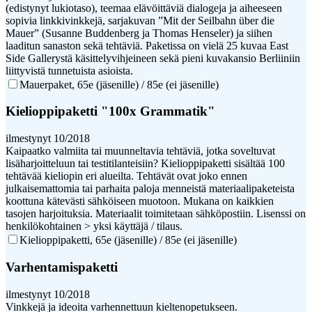
(edistynyt lukiotaso), teemaa elävöittäviä dialogeja ja aiheeseen
sopivia linkkivinkkejä, sarjakuvan ”Mit der Seilbahn über die
Mauer” (Susanne Buddenberg ja Thomas Henseler) ja siihen
laaditun sanaston sekä tehtäviä. Paketissa on vielä 25 kuvaa East
Side Gallerystä käsittelyvihjeineen sekä pieni kuvakansio Berliiniin
liittyvistä tunnetuista asioista.
Mauerpaket, 65e (jäsenille) / 85e (ei jäsenille)
Kielioppipaketti "100x Grammatik"
ilmestynyt 10/2018
Kaipaatko valmiita tai muunneltavia tehtäviä, jotka soveltuvat
lisäharjoitteluun tai testitilanteisiin? Kielioppipaketti sisältää 100
tehtävää kieliopin eri alueilta. Tehtävät ovat joko ennen
julkaisemattomia tai parhaita paloja menneistä materiaalipaketeista
koottuna kätevästi sähköiseen muotoon. Mukana on kaikkien
tasojen harjoituksia. Materiaalit toimitetaan sähköpostiin. Lisenssi on
henkilökohtainen > yksi käyttäjä / tilaus.
Kielioppipaketti, 65e (jäsenille) / 85e (ei jäsenille)
Varhentamispaketti
ilmestynyt 10/2018
Vinkkejä ja ideoita varhennettuun kieltenopetukseen.