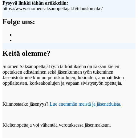
Pysyvä linkki tähän artikkeliin:
https://www.suomensaksanopettajat.fi/tilauslomake/
Folge uns:
Näytä
SuomenSaksanopettajat:n
Näytä
profiili
suomensaksanopettajat:n
Facebook
profiili
Keitä olemme?
palvelussa
Instagram
palvelussa
Suomen Saksanopettajat ry:n tarkoituksena on saksan kielen
opetuksen edistäminen sekä jäsenkunnan työn tukeminen.
Jäsenistöömme kuuluu peruskoulujen, lukioiden, ammatillisten
oppilaitosten, korkeakoulujen ja vapaan sivistystyön opettajia.
Kiinnostaako jäsenyys?
Lue enemmän meistä ja jäseneduista.
Kieltenopettaja voi vähentää verotuksessa jäsenmaksun.