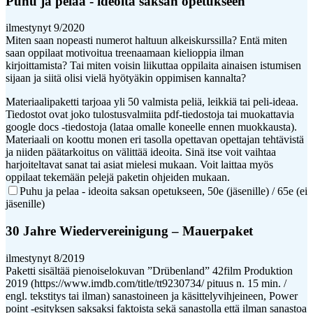
Puhu ja pelaa - ideoita saksan opetukseen
ilmestynyt 9/2020
Miten saan nopeasti numerot haltuun alkeiskurssilla? Entä miten
saan oppilaat motivoitua treenaamaan kielioppia ilman
kirjoittamista? Tai miten voisin liikuttaa oppilaita ainaisen istumisen
sijaan ja siitä olisi vielä hyötyäkin oppimisen kannalta?
Materiaalipaketti tarjoaa yli 50 valmista peliä, leikkiä tai peli-ideaa.
Tiedostot ovat joko tulostusvalmiita pdf-tiedostoja tai muokattavia
google docs -tiedostoja (lataa omalle koneelle ennen muokkausta).
Materiaali on koottu monen eri tasolla opettavan opettajan tehtävistä
ja niiden päätarkoitus on välittää ideoita. Sinä itse voit vaihtaa
harjoiteltavat sanat tai asiat mielesi mukaan. Voit laittaa myös
oppilaat tekemään pelejä paketin ohjeiden mukaan.
Puhu ja pelaa - ideoita saksan opetukseen, 50e (jäsenille) / 65e (ei
jäsenille)
30 Jahre Wiedervereinigung – Mauerpaket
ilmestynyt 8/2019
Paketti sisältää pienoiselokuvan ”Drübenland” 42film Produktion
2019 (https://www.imdb.com/title/tt9230734/ pituus n. 15 min. /
engl. tekstitys tai ilman) sanastoineen ja käsittelyvihjeineen, Power
point -esityksen saksaksi faktoista sekä sanastolla että ilman sanastoa