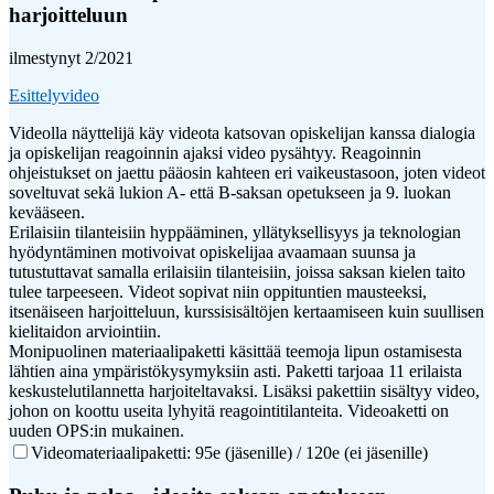
harjoitteluun
ilmestynyt 2/2021
Esittelyvideo
Videolla näyttelijä käy videota katsovan opiskelijan kanssa dialogia
ja opiskelijan reagoinnin ajaksi video pysähtyy. Reagoinnin
ohjeistukset on jaettu pääosin kahteen eri vaikeustasoon, joten videot
soveltuvat sekä lukion A- että B-saksan opetukseen ja 9. luokan
kevääseen.
Erilaisiin tilanteisiin hyppääminen, yllätyksellisyys ja teknologian
hyödyntäminen motivoivat opiskelijaa avaamaan suunsa ja
tutustuttavat samalla erilaisiin tilanteisiin, joissa saksan kielen taito
tulee tarpeeseen. Videot sopivat niin oppituntien mausteeksi,
itsenäiseen harjoitteluun, kurssisisältöjen kertaamiseen kuin suullisen
kielitaidon arviointiin.
Monipuolinen materiaalipaketti käsittää teemoja lipun ostamisesta
lähtien aina ympäristökysymyksiin asti. Paketti tarjoaa 11 erilaista
keskustelutilannetta harjoiteltavaksi. Lisäksi pakettiin sisältyy video,
johon on koottu useita lyhyitä reagointitilanteita. Videoaketti on
uuden OPS:in mukainen.
Videomateriaalipaketti: 95e (jäsenille) / 120e (ei jäsenille)