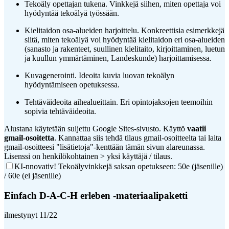
Tekoäly opettajan tukena. Vinkkejä siihen, miten opettaja voi
hyödyntää tekoälyä työssään.
Kielitaidon osa-alueiden harjoittelu. Konkreettisia esimerkkejä
siitä, miten tekoälyä voi hyödyntää kielitaidon eri osa-alueiden
(sanasto ja rakenteet, suullinen kielitaito, kirjoittaminen, luetun
ja kuullun ymmärtäminen, Landeskunde) harjoittamisessa.
Kuvagenerointi. Ideoita kuvia luovan tekoälyn
hyödyntämiseen opetuksessa.
Tehtäväideoita aihealueittain. Eri opintojaksojen teemoihin
sopivia tehtäväideoita.
Alustana käytetään suljettu Google Sites-sivusto. Käyttö
vaatii
gmail-osoitetta
. Kannattaa siis tehdä tilaus gmail-osoitteelta tai laita
gmail-osoitteesi "lisätietoja"-kenttään tämän sivun alareunassa.
Lisenssi on henkilökohtainen > yksi käyttäjä / tilaus.
KI-nnovativ! Tekoälyvinkkejä saksan opetukseen: 50e (jäsenille)
/ 60e (ei jäsenille)
Einfach D-A-C-H erleben -materiaalipaketti
ilmestynyt 11/22