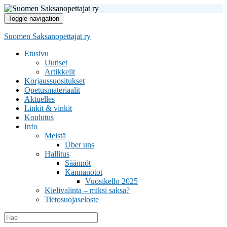
Toggle navigation
Suomen Saksanopettajat ry
Etusivu
Uutiset
Artikkelit
Korjaussuositukset
Opetusmateriaalit
Aktuelles
Linkit & vinkit
Koulutus
Info
Meistä
Über uns
Hallitus
Säännöt
Kannanotot
Vuosikello 2025
Kielivalinta – miksi saksa?
Tietosuojaseloste
Search
for: