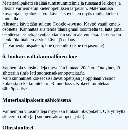
Materiaalipaketti sisältää tuntisuunnitelmia ja runsaasti leikkejä ja
ideoita varhennetun kielenopetuksen tarpeisiin. Materiaalissa
kuvattuja harjoituksia voi käyttää soveltaen myös muilla kielten
tunneilla.
Alustana käytetään suljettu Google -sivusto. Käyttö vaatii gmail-
osoitetta. Kannattaa siis tehdä tilaus gmail-osoitteelta tai laita gmail-
osoitteesi lisätietojakenttään tämän sivun alareunassa. Lisenssi on
henkilökohtainen > yksi käyttäjä / tilaus.
Varhentamispaketti, 65e (jäsenille) / 85e (ei jäsenille)
6. luokan valtakunnallinen koe
Vanhempia vuosimalleja myydään hintaan 20e/koe. Ota yhteyttä
sihteeriin (info [at] suomensaksanopettajat.fi).
Valtakunnalliset kokeet sisältävät opettajan ja oppilaan versiot
kokeesta sekä kuuntelu mp3-muodossa. Kokeet toimitetaan
sähköpostitse.
Materiaalipaketit sähköisenä
Vanhempia vuosimalleja myydään hintaan 50e/paketti. Ota yhteyttä
sihteeriin (info [at] suomensaksanopettajat.fi).
Oheistuotteet