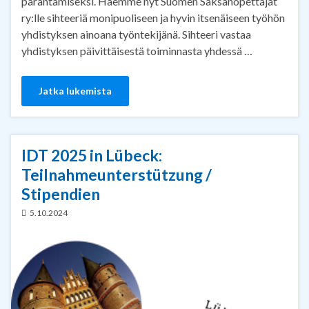
parantamiseksi. Haemme nyt Suomen Saksanopettajat
ry:lle sihteeriä monipuoliseen ja hyvin itsenäiseen työhön
yhdistyksen ainoana työntekijänä. Sihteeri vastaa
yhdistyksen päivittäisestä toiminnasta yhdessä …
Jatka lukemista
IDT 2025 in Lübeck:
Teilnahmeunterstützung /
Stipendien
5.10.2024