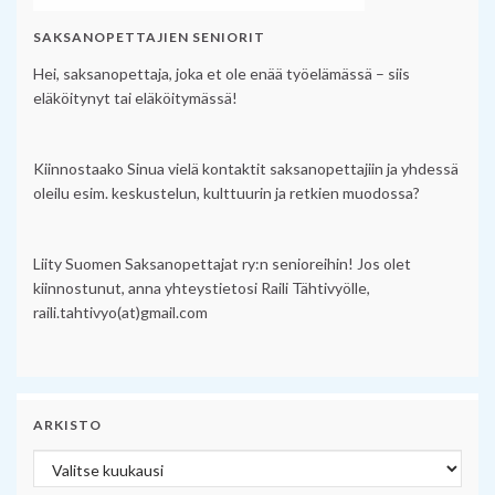
SAKSANOPETTAJIEN SENIORIT
Hei, saksanopettaja, joka et ole enää työelämässä – siis
eläköitynyt tai eläköitymässä!
Kiinnostaako Sinua vielä kontaktit saksanopettajiin ja yhdessä
oleilu esim. keskustelun, kulttuurin ja retkien muodossa?
Liity Suomen Saksanopettajat ry:n senioreihin! Jos olet
kiinnostunut, anna yhteystietosi Raili Tähtivyölle,
raili.tahtivyo(at)gmail.com
ARKISTO
Arkisto