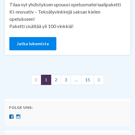
Tilaa nyt yhdistyksen upouusi opetusmateriaalipaketti
KI-nnovativ – Tekoälyvinkkejä saksan kielen
opetukseen!
Paketti sisältää yli 100 vinkkiä!
Jatka lukemista
1
2
3
…
15
FOLGE UNS:
Näytä SuomenSaksanopettajat:n profiili Facebook palvelussa
Näytä suomensaksanopettajat:n profiili Instagram palvelussa