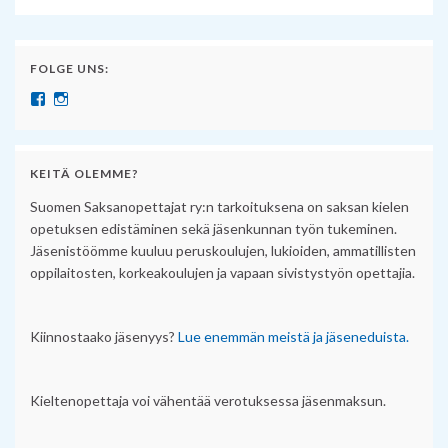
FOLGE UNS:
Näytä SuomenSaksanopettajat:n profiili Facebook palvelussa
Näytä suomensaksanopettajat:n profiili Instagram palvelussa
KEITÄ OLEMME?
Suomen Saksanopettajat ry:n tarkoituksena on saksan kielen
opetuksen edistäminen sekä jäsenkunnan työn tukeminen.
Jäsenistöömme kuuluu peruskoulujen, lukioiden, ammatillisten
oppilaitosten, korkeakoulujen ja vapaan sivistystyön opettajia.
Kiinnostaako jäsenyys?
Lue enemmän meistä ja jäseneduista.
Kieltenopettaja voi vähentää verotuksessa jäsenmaksun.