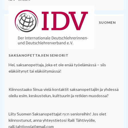
SUOMEN
SAKSANOPETTAJIEN SENIORIT
Hei, saksanopettaja, joka et ole enää työelämässä – siis
eläköitynyt tai eläköitymässä!
Kiinnostaako Sinua vielä kontaktit saksanopettajiin ja yhdessä
oleilu esim. keskustelun, kulttuurin ja retkien muodossa?
Liity Suomen Saksanopettajat ry:n senioreihin! Jos olet
kiinnostunut, anna yhteystietosi Raili Tähtivyölle,
raili.tahtivyo(at)gmail.com