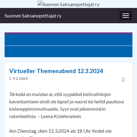
Suomen Saksanopettajat ry
Togg
navig
SUKOLin kevätkoulutus 19.-20.4.2024 Oulussa
SUKOL ry:n virtuaalinen kielitaitopaneeli 7.5.2024
Virtueller Themenabend 12.3.2024
9.2.2024
Tärkeää on muistaa se, että syypäänä kielivalintojen
kaventumiseen eivät ole lapset ja nuoret tai heiltä puuttuva
kielenoppimismotivaatio. Syyt ovat pikemminkin
rakenteellisia.
– Leena Kolehmainen
Am Dienstag, dem 12.3.2024 ab 18 Uhr findet ein