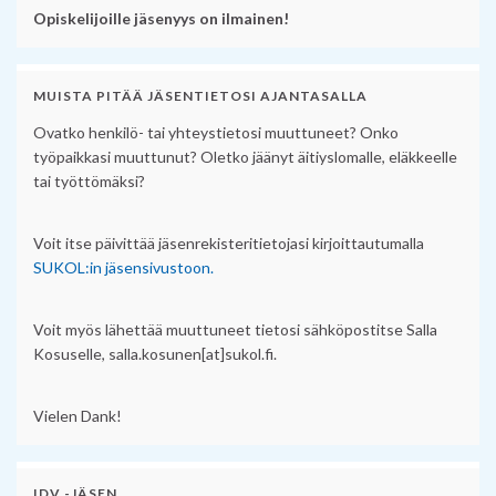
Opiskelijoille jäsenyys on ilmainen!
MUISTA PITÄÄ JÄSENTIETOSI AJANTASALLA
Ovatko henkilö- tai yhteystietosi muuttuneet? Onko
työpaikkasi muuttunut? Oletko jäänyt äitiyslomalle, eläkkeelle
tai työttömäksi?
Voit itse päivittää jäsenrekisteritietojasi kirjoittautumalla
SUKOL:in jäsensivustoon.
Voit myös lähettää muuttuneet tietosi sähköpostitse Salla
Kosuselle, salla.kosunen[at]sukol.fi.
Vielen Dank!
IDV -JÄSEN