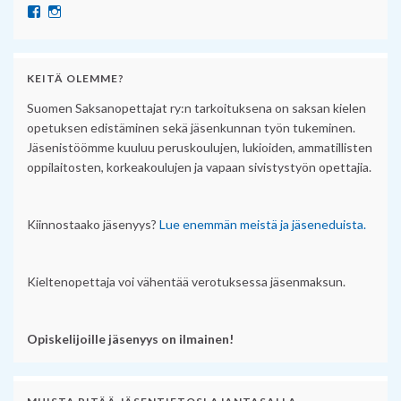
Näytä SuomenSaksanopettajat:n profiili Facebook palvelussa
Näytä suomensaksanopettajat:n profiili Instagram palvelussa
KEITÄ OLEMME?
Suomen Saksanopettajat ry:n tarkoituksena on saksan kielen
opetuksen edistäminen sekä jäsenkunnan työn tukeminen.
Jäsenistöömme kuuluu peruskoulujen, lukioiden, ammatillisten
oppilaitosten, korkeakoulujen ja vapaan sivistystyön opettajia.
Kiinnostaako jäsenyys?
Lue enemmän meistä ja jäseneduista.
Kieltenopettaja voi vähentää verotuksessa jäsenmaksun.
Opiskelijoille jäsenyys on ilmainen!