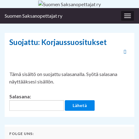
Suomen Saksanopettajat ry
Togg
navig
Suojattu: Korjaussuositukset
Tämä sisältö on suojattu salasanalla. Syötä salasana
näyttääksesi sisällön.
Salasana:
FOLGE UNS: