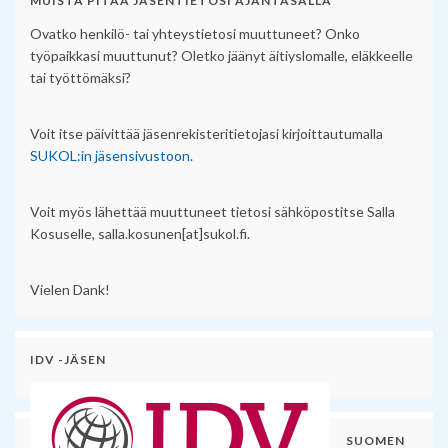
MUISTA PITÄÄ JÄSENTIETOSI AJANTASALLA
Ovatko henkilö- tai yhteystietosi muuttuneet? Onko
työpaikkasi muuttunut? Oletko jäänyt äitiyslomalle, eläkkeelle
tai työttömäksi?
Voit itse päivittää jäsenrekisteritietojasi kirjoittautumalla
SUKOL:in jäsensivustoon.
Voit myös lähettää muuttuneet tietosi sähköpostitse Salla
Kosuselle, salla.kosunen[at]sukol.fi.
Vielen Dank!
IDV -JÄSEN
SUOMEN