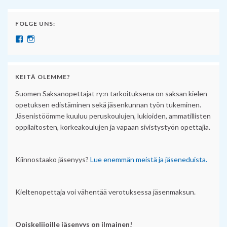
FOLGE UNS:
Näytä SuomenSaksanopettajat:n profiili Facebook palvelussa
Näytä suomensaksanopettajat:n profiili Instagram palvelussa
KEITÄ OLEMME?
Suomen Saksanopettajat ry:n tarkoituksena on saksan kielen
opetuksen edistäminen sekä jäsenkunnan työn tukeminen.
Jäsenistöömme kuuluu peruskoulujen, lukioiden, ammatillisten
oppilaitosten, korkeakoulujen ja vapaan sivistystyön opettajia.
Kiinnostaako jäsenyys?
Lue enemmän meistä ja jäseneduista.
Kieltenopettaja voi vähentää verotuksessa jäsenmaksun.
Opiskelijoille jäsenyys on ilmainen!