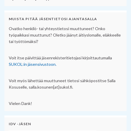
MUISTA PITÄÄ JÄSENTIETOSI AJANTASALLA
Ovatko henkilö- tai yhteystietosi muuttuneet? Onko
työpaikkasi muuttunut? Oletko jäänyt äitiyslomalle, eläkkeelle
tai työttömäksi?
Voit itse päivittää jäsenrekisteritietojasi kirjoittautumalla
SUKOL:in jäsensivustoon.
Voit myös lähettää muuttuneet tietosi sähköpostitse Salla
Kosuselle, salla.kosunen[at]sukol.fi.
Vielen Dank!
IDV -JÄSEN