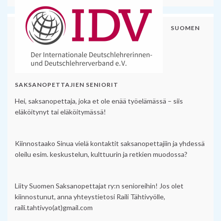
SUOMEN
SAKSANOPETTAJIEN SENIORIT
Hei, saksanopettaja, joka et ole enää työelämässä – siis
eläköitynyt tai eläköitymässä!
Kiinnostaako Sinua vielä kontaktit saksanopettajiin ja yhdessä
oleilu esim. keskustelun, kulttuurin ja retkien muodossa?
Liity Suomen Saksanopettajat ry:n senioreihin! Jos olet
kiinnostunut, anna yhteystietosi Raili Tähtivyölle,
raili.tahtivyo(at)gmail.com