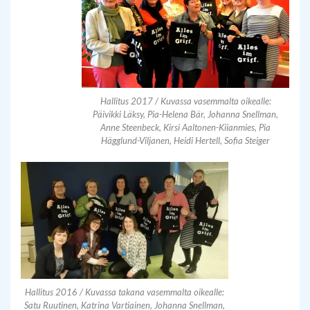
Hallitus 2017 / Kuvassa vasemmalta oikealle:
Päivikki Läksy, Pia-Helena Bär, Johanna Snellman,
Anne Steenbeck, Kirsi Aaltonen-Kiianmies, Pia
Hägglund-Viljanen, Heidi Hertell, Sofia Steiger
Hallitus 2016 / Kuvassa takana vasemmalta oikealle:
Satu Ruutinen, Katrina Vartiainen, Johanna Snellman,