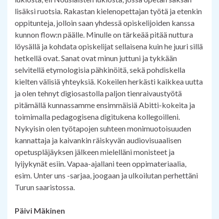
lisäksi ruotsia. Rakastan kielenopettajan työtä ja etenkin
oppitunteja, jolloin saan yhdessä opiskelijoiden kanssa
kunnon flow:n päälle. Minulle on tärkeää pitää nuttura
löysällä ja kohdata opiskelijat sellaisena kuin he juuri sillä
hetkellä ovat. Sanat ovat minun juttuni ja tykkään
selvitellä etymologisia pähkinöitä, sekä pohdiskella
kielten välisiä yhteyksiä. Kokeilen herkästi kaikkea uutta
ja olen tehnyt digiosastolla paljon tienraivaustyötä
pitämällä kunnassamme ensimmäisiä Abitti-kokeita ja
toimimalla pedagogisena digitukena kollegoilleni.
Nykyisin olen työtapojen suhteen monimuotoisuuden
kannattaja ja kaivankin räiskyvän audiovisuaalisen
opetuspläjäyksen jälkeen mielelläni monisteet ja
lyijykynät esiin. Vapaa-ajallani teen oppimateriaalia,
esim. Unter uns -sarjaa, joogaan ja ulkoilutan perhettäni
Turun saaristossa.
Päivi Mäkinen