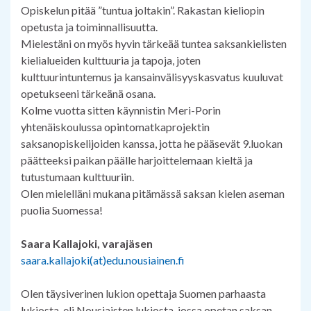
Opiskelun pitää ”tuntua joltakin”. Rakastan kieliopin
opetusta ja toiminnallisuutta.
Mielestäni on myös hyvin tärkeää tuntea saksankielisten
kielialueiden kulttuuria ja tapoja, joten
kulttuurintuntemus ja kansainvälisyyskasvatus kuuluvat
opetukseeni tärkeänä osana.
Kolme vuotta sitten käynnistin Meri-Porin
yhtenäiskoulussa opintomatkaprojektin
saksanopiskelijoiden kanssa, jotta he pääsevät 9.luokan
päätteeksi paikan päälle harjoittelemaan kieltä ja
tutustumaan kulttuuriin.
Olen mielelläni mukana pitämässä saksan kielen aseman
puolia Suomessa!
Saara Kallajoki, varajäsen
saara.kallajoki(at)edu.nousiainen.fi
Olen täysiverinen lukion opettaja Suomen parhaasta
lukiosta, eli Nousiaisten lukiosta, jossa opetan saksan