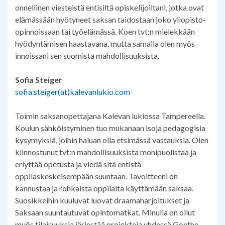
onnellinen viesteistä entisiltä opiskelijoiltani, jotka ovat
elämässään hyötyneet saksan taidostaan joko yliopisto-
opinnoissaan tai työelämässä. Koen tvt:n mielekkään
hyödyntämisen haastavana, mutta samalla olen myös
innoissani sen suomista mahdollisuuksista.
Sofia Steiger
sofia.steiger(at)kalevanlukio.com
Toimin saksanopettajana Kalevan lukiossa Tampereella.
Koulun sähköistyminen tuo mukanaan isoja pedagogisia
kysymyksiä, joihin haluan olla etsimässä vastauksia. Olen
kiinnostunut tvt:n mahdollisuuksista monipuolistaa ja
eriyttää opetusta ja viedä sitä entistä
oppilaskeskeisempään suuntaan. Tavoitteeni on
kannustaa ja rohkaista oppilaita käyttämään saksaa.
Suosikkeihin kuuluvat luovat draamaharjoitukset ja
Saksaan suuntautuvat opintomatkat. Minulla on ollut
myös tilaisuuksia järjestää projekteja yhdessä Goethe-