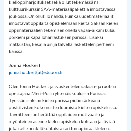
kielioppiharjoitukset sekä ollut tekemässä ns.
kulttuurikurssin SAA-materiaalipakettia innostavassa
joukossa. On ollut ilo nähdä, kuinka uudet materiaalit
innostavat oppilaita opiskelemaan kieltä. Saksan kielen
oppimateriaalien tekemisen ohella vapaa-aikani kuluu
poikieni jalkapalloharrastuksen parissa. Lisäksi
matkustan, kesällä uin ja talvella laskettelen perheeni
kanssa.
Jonna Höckert
jonna.hockert(at)edupori.fi
Olen Jonna Höckert ja työskentelen saksan- ja ruotsin
opettajana Meri-Porin yhtenäiskoulussa Porissa.
Työssäni saksan kielen parissa pidän tärkeänä
positiivisten kokemusten luomista kielten opiskelussa.
Tavoitteeni on herättää oppilaiden motivaatio ja
myönteinen asenne kielen opiskelua kohtaan ja löytää
jokaiselle henkilökohtaista tarttumapintaa kieleen.