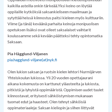
kaikilla asteilla onkin tärkeää.Yksi keino on löytää
oppilaille kytköksiä saksankieliseen maailmaan ja
sytyttää heissä kiinnostus paitsi kieleen myös kulttuuriin.
Viime (ja tänä) keväänä parhaita keinoja monipuolisen
opetuksen lisäksi ovat olleet saksalaiset vaihtarit
koulussamme sekä kevään päätteksi tehty opintomatka
Saksaan.
Pia Hägglund-Viljanen
pia.hagglund-viljane(at)nyk.fi
Olen lukion saksan ja ruotsin kielen lehtori Nurmijärven
Yhteiskoulun lukiossa. Yli 20 vuoden opettajaurani
aikana kokemusta on karttunut yläasteelta ja lukiosta,
pitkistä ja lyhyistä oppimääristä. Oppimisen uudet tuulet
kiinnostavat, erityisesti sähköistymisen mukanaan
tuomat edut ja haasteet. Olen tehnyt sähköisiä
oppimateriaaleja: Saksan kieliopin ja siihen liittyvät