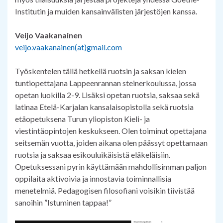
Institutin ja muiden kansainvälisten järjestöjen kanssa.
Veijo Vaakanainen
veijo.vaakanainen(at)gmail.com
Työskentelen tällä hetkellä ruotsin ja saksan kielen
tuntiopettajana Lappeenrannan steinerkoulussa, jossa
opetan luokilla 2-9. Lisäksi opetan ruotsia, saksaa sekä
latinaa Etelä-Karjalan kansalaisopistolla sekä ruotsia
etäopetuksena Turun yliopiston Kieli- ja
viestintäopintojen keskukseen. Olen toiminut opettajana
seitsemän vuotta, joiden aikana olen päässyt opettamaan
ruotsia ja saksaa esikouluikäisistä eläkeläisiin.
Opetuksessani pyrin käyttämään mahdollisimman paljon
oppilaita aktivoivia ja innostavia toiminnallisia
menetelmiä. Pedagogisen filosofiani voisikin tiivistää
sanoihin ”Istuminen tappaa!”