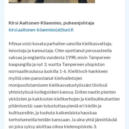
Kirsi Aaltonen-Kiianmies, puheenjohtaja
kirsi.aaltonen-kiianmies(at)tuni.fi
Minua voisi kuvata parhaiten sanoilla kielikasvattaja,
innostaja ja kannustaja. Olen opettanut perusasteella
saksaa ja englantia vuodesta 1998, ensin Tampereen
kaupungilla ja nyt 3. vuotta Tampereen yliopiston
normaalikoulussa luokilla 1-6. Kielitivoli-hankkeen
myötä olen panostanut kielivalintojen
monipuolistamiseen kielikasvatustyössäni tiiviissä
yhteistyössä kollegoideni kanssa. Eniten nautin pienten
ykkösten ja kakkosten kielikerhojen ja kielisuihkutuntien
pitämisestä: saan tutustuttaa pieniä eri kieliin ja
kulttuureihin, ja touhuta kaikenlaista hauskaa
kerhotunneilla heidän kanssaan. Ja aina yhtä jännittävää
on joka syksy aloittaa oikea kielenopiskelu 3.