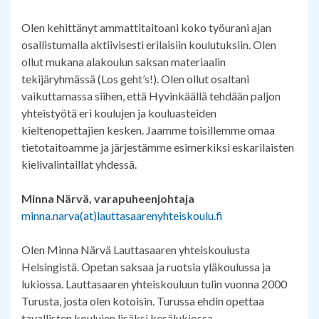
Olen kehittänyt ammattitaitoani koko työurani ajan
osallistumalla aktiivisesti erilaisiin koulutuksiin. Olen
ollut mukana alakoulun saksan materiaalin
tekijäryhmässä (Los geht’s!). Olen ollut osaltani
vaikuttamassa siihen, että Hyvinkäällä tehdään paljon
yhteistyötä eri koulujen ja kouluasteiden
kieltenopettajien kesken. Jaamme toisillemme omaa
tietotaitoamme ja järjestämme esimerkiksi eskarilaisten
kielivalintaillat yhdessä.
Minna Närvä, varapuheenjohtaja
minna.narva(at)lauttasaarenyhteiskoulu.fi
Olen Minna Närvä Lauttasaaren yhteiskoulusta
Helsingistä. Opetan saksaa ja ruotsia yläkoulussa ja
lukiossa. Lauttasaaren yhteiskouluun tulin vuonna 2000
Turusta, josta olen kotoisin. Turussa ehdin opettaa
tavallisten koulujen lisäksi kesälukiossa,