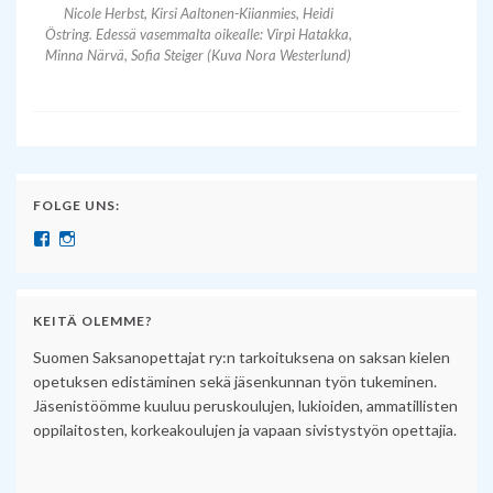
Nicole Herbst, Kirsi Aaltonen-Kiianmies, Heidi
Östring. Edessä vasemmalta oikealle: Virpi Hatakka,
Minna Närvä, Sofia Steiger (Kuva Nora Westerlund)
FOLGE UNS:
Näytä SuomenSaksanopettajat:n profiili Facebook palvelussa
Näytä suomensaksanopettajat:n profiili Instagram palvelussa
KEITÄ OLEMME?
Suomen Saksanopettajat ry:n tarkoituksena on saksan kielen
opetuksen edistäminen sekä jäsenkunnan työn tukeminen.
Jäsenistöömme kuuluu peruskoulujen, lukioiden, ammatillisten
oppilaitosten, korkeakoulujen ja vapaan sivistystyön opettajia.