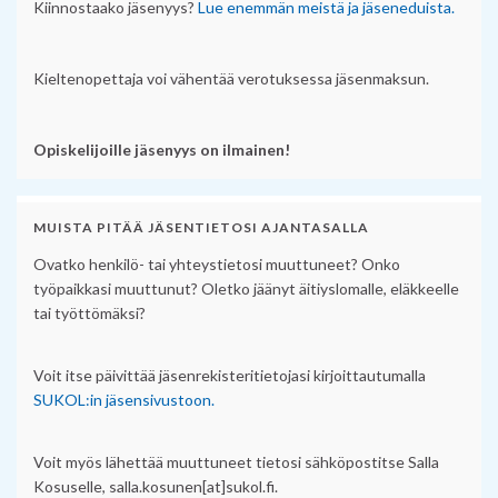
Kiinnostaako jäsenyys?
Lue enemmän meistä ja jäseneduista.
Kieltenopettaja voi vähentää verotuksessa jäsenmaksun.
Opiskelijoille jäsenyys on ilmainen!
MUISTA PITÄÄ JÄSENTIETOSI AJANTASALLA
Ovatko henkilö- tai yhteystietosi muuttuneet? Onko
työpaikkasi muuttunut? Oletko jäänyt äitiyslomalle, eläkkeelle
tai työttömäksi?
Voit itse päivittää jäsenrekisteritietojasi kirjoittautumalla
SUKOL:in jäsensivustoon.
Voit myös lähettää muuttuneet tietosi sähköpostitse Salla
Kosuselle, salla.kosunen[at]sukol.fi.