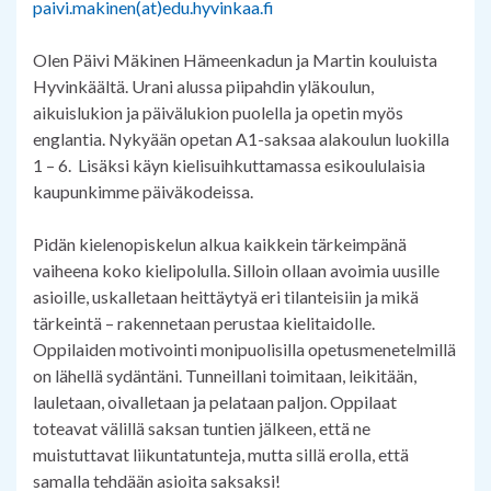
paivi.makinen(at)edu.hyvinkaa.fi
Olen Päivi Mäkinen Hämeenkadun ja Martin kouluista
Hyvinkäältä. Urani alussa piipahdin yläkoulun,
aikuislukion ja päivälukion puolella ja opetin myös
englantia. Nykyään opetan A1-saksaa alakoulun luokilla
1 – 6. Lisäksi käyn kielisuihkuttamassa esikoululaisia
kaupunkimme päiväkodeissa.
Pidän kielenopiskelun alkua kaikkein tärkeimpänä
vaiheena koko kielipolulla. Silloin ollaan avoimia uusille
asioille, uskalletaan heittäytyä eri tilanteisiin ja mikä
tärkeintä – rakennetaan perustaa kielitaidolle.
Oppilaiden motivointi monipuolisilla opetusmenetelmillä
on lähellä sydäntäni. Tunneillani toimitaan, leikitään,
lauletaan, oivalletaan ja pelataan paljon. Oppilaat
toteavat välillä saksan tuntien jälkeen, että ne
muistuttavat liikuntatunteja, mutta sillä erolla, että
samalla tehdään asioita saksaksi!