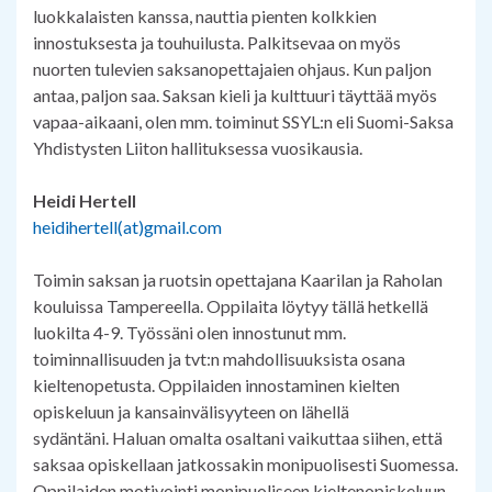
luokkalaisten kanssa, nauttia pienten kolkkien
innostuksesta ja touhuilusta. Palkitsevaa on myös
nuorten tulevien saksanopettajaien ohjaus. Kun paljon
antaa, paljon saa. Saksan kieli ja kulttuuri täyttää myös
vapaa-aikaani, olen mm. toiminut SSYL:n eli Suomi-Saksa
Yhdistysten Liiton hallituksessa vuosikausia.
Heidi Hertell
heidihertell(at)gmail.com
Toimin saksan ja ruotsin opettajana Kaarilan ja Raholan
kouluissa Tampereella. Oppilaita löytyy tällä hetkellä
luokilta 4-9. Työssäni olen innostunut mm.
toiminnallisuuden ja tvt:n mahdollisuuksista osana
kieltenopetusta. Oppilaiden innostaminen kielten
opiskeluun ja kansainvälisyyteen on lähellä
sydäntäni. Haluan omalta osaltani vaikuttaa siihen, että
saksaa opiskellaan jatkossakin monipuolisesti Suomessa.
Oppilaiden motivointi monipuoliseen kieltenopiskeluun