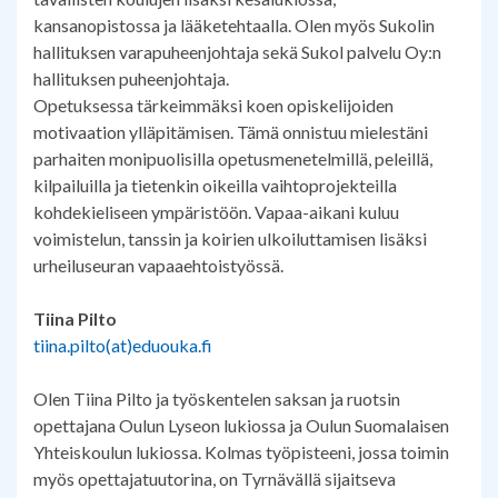
kansanopistossa ja lääketehtaalla. Olen myös Sukolin
hallituksen varapuheenjohtaja sekä Sukol palvelu Oy:n
hallituksen puheenjohtaja.
Opetuksessa tärkeimmäksi koen opiskelijoiden
motivaation ylläpitämisen. Tämä onnistuu mielestäni
parhaiten monipuolisilla opetusmenetelmillä, peleillä,
kilpailuilla ja tietenkin oikeilla vaihtoprojekteilla
kohdekieliseen ympäristöön. Vapaa-aikani kuluu
voimistelun, tanssin ja koirien ulkoiluttamisen lisäksi
urheiluseuran vapaaehtoistyössä.
Tiina Pilto
tiina.pilto(at)eduouka.fi
Olen Tiina Pilto ja työskentelen saksan ja ruotsin
opettajana Oulun Lyseon lukiossa ja Oulun Suomalaisen
Yhteiskoulun lukiossa. Kolmas työpisteeni, jossa toimin
myös opettajatuutorina, on Tyrnävällä sijaitseva