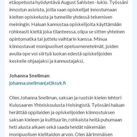
etäopetusta hyödyntävä August Sahlsten -lukio. Työssäni
innostun asioista, joilla saan opiskelijat innostumaan
kielten opiskelusta ja tunneille yhdessä tekemisen
meiningin. Haluan kannustaa opiskelijoita käyttämään
rohkeasti kieltä joka tilanteessa, olipa se sitten yhteinen
opintomatka tai juttelu vaihtarin kanssa. Minua
kiinnostavat monipuoliset opetusmenetelmät, joiden
avulla ope voi siirtyä luokan edestä opiskelijoiden
keskelle ohjaajaksi ja kannustajaksi.
Johanna Snellman
johanna.snellman(at)ksyk.fi
Olen Johanna Snellman, saksan ja ruotsin kielen lehtori
Kulosaaren Yhteiskoulusta Helsingistä. Työssäni haluan
herättää oppilaiden ja opiskelijoiden kiinnostuksen
saksan kieleen ja kulttuuriin, rohkaista heitä puhumaan
heti alusta alkaen sekä saada heidät näkemään
monipuolisen kielitaidon arvon. Olen äärimmäisen