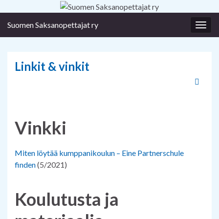
Suomen Saksanopettajat ry
Togg
navig
Linkit & vinkit
Vinkki
Miten löytää kumppanikoulun – Eine Partnerschule
finden
(5/2021)
Koulutusta ja