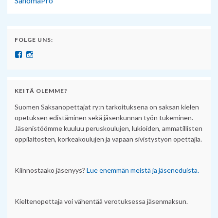
SanomaPro
FOLGE UNS:
Näytä SuomenSaksanopettajat:n profiili Facebook palvelussa
Näytä suomensaksanopettajat:n profiili Instagram palvelussa
KEITÄ OLEMME?
Suomen Saksanopettajat ry:n tarkoituksena on saksan kielen
opetuksen edistäminen sekä jäsenkunnan työn tukeminen.
Jäsenistöömme kuuluu peruskoulujen, lukioiden, ammatillisten
oppilaitosten, korkeakoulujen ja vapaan sivistystyön opettajia.
Kiinnostaako jäsenyys?
Lue enemmän meistä ja jäseneduista.
Kieltenopettaja voi vähentää verotuksessa jäsenmaksun.