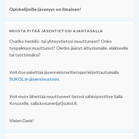
Opiskelijoille jäsenyys on ilmainen!
MUISTA PITÄÄ JÄSENTIETOSI AJANTASALLA
Ovatko henkilö- tai yhteystietosi muuttuneet? Onko
työpaikkasi muuttunut? Oletko jäänyt äitiyslomalle, eläkkeelle
tai työttömäksi?
Voit itse päivittää jäsenrekisteritietojasi kirjoittautumalla
SUKOL:in jäsensivustoon.
Voit myös lähettää muuttuneet tietosi sähköpostitse Salla
Kosuselle, salla.kosunen[at]sukol.fi.
Vielen Dank!