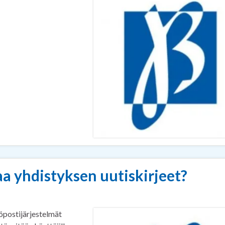
aa yhdistyksen uutiskirjeet?
öpostijärjestelmät