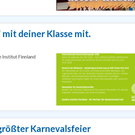
it deiner Klasse mit.
Institut Finnland
größter Karnevalsfeier