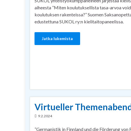
SUKOL yhteistyökumppaneineen järjestää kielit
aiheesta ”Miten koulutuksellista tasa-arvoa void
koulutuksen rakenteissa?” Suomen Saksanopettaj
edustettuna SUKOL ry:n kielitaitopaneelissa.
Jatka lukemista
Virtueller Themenabend
9.2.2024
”Germanistik in Finnland und die Förderung von