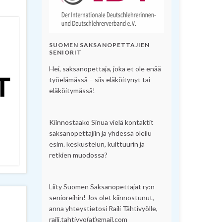
SUOMEN SAKSANOPETTAJIEN
SENIORIT
Hei, saksanopettaja, joka et ole enää
työelämässä – siis eläköitynyt tai
eläköitymässä!
Kiinnostaako Sinua vielä kontaktit
saksanopettajiin ja yhdessä oleilu
esim. keskustelun, kulttuurin ja
retkien muodossa?
Liity Suomen Saksanopettajat ry:n
senioreihin! Jos olet kiinnostunut,
anna yhteystietosi Raili Tähtivyölle,
raili.tahtivyo(at)gmail.com