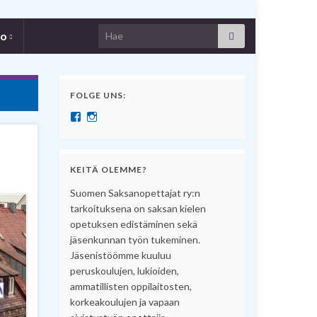
Search for:
fo
FOLGE UNS:
Näytä SuomenSaksanopettajat:n profiili Facebook pal
Näytä suomensaksanopettajat:n profiili Instagram 
KEITÄ OLEMME?
Suomen Saksanopettajat ry:n
tarkoituksena on saksan kielen
opetuksen edistäminen sekä
jäsenkunnan työn tukeminen.
Jäsenistöömme kuuluu
peruskoulujen, lukioiden,
ammatillisten oppilaitosten,
korkeakoulujen ja vapaan