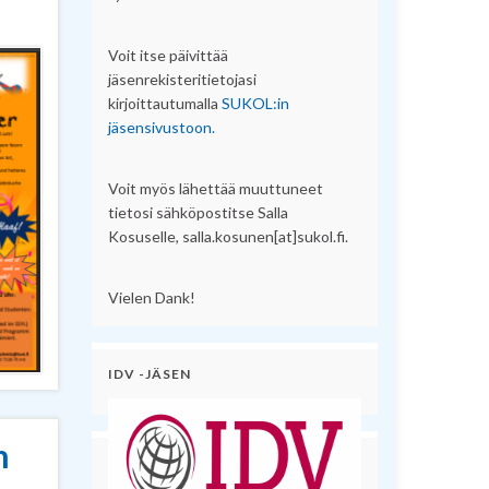
Voit itse päivittää
jäsenrekisteritietojasi
kirjoittautumalla
SUKOL:in
jäsensivustoon.
Voit myös lähettää muuttuneet
tietosi sähköpostitse Salla
Kosuselle, salla.kosunen[at]sukol.fi.
Vielen Dank!
IDV -JÄSEN
n