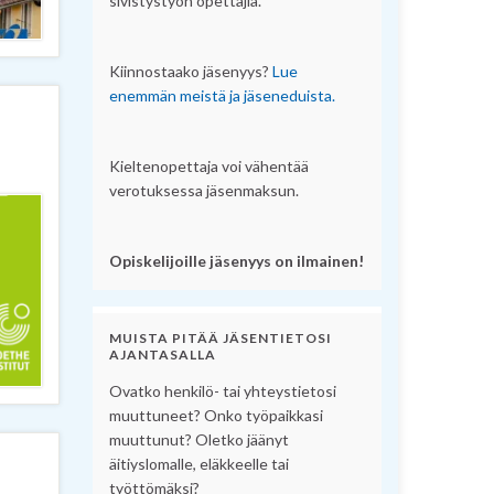
sivistystyön opettajia.
Kiinnostaako jäsenyys?
Lue
enemmän meistä ja jäseneduista.
Kieltenopettaja voi vähentää
verotuksessa jäsenmaksun.
Opiskelijoille jäsenyys on ilmainen!
MUISTA PITÄÄ JÄSENTIETOSI
AJANTASALLA
Ovatko henkilö- tai yhteystietosi
muuttuneet? Onko työpaikkasi
muuttunut? Oletko jäänyt
äitiyslomalle, eläkkeelle tai
työttömäksi?