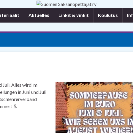
eriaalit
Aktuelles
Linkit & vinkit
Koulutus
In
Juli. Alles wird im
lungen in Juni und Juli
utschlehrerverband
ommer! 🌞