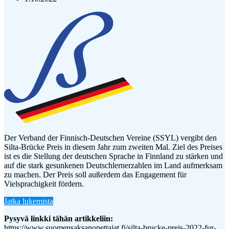
Der Verband der Finnisch-Deutschen Vereine (SSYL) vergibt den
Silta-Brücke Preis in diesem Jahr zum zweiten Mal. Ziel des Preises
ist es die Stellung der deutschen Sprache in Finnland zu stärken und
auf die stark gesunkenen Deutschlernerzahlen im Land aufmerksam
zu machen. Der Preis soll außerdem das Engagement für
Vielsprachigkeit fördern.
Jatka lukemista
Pysyvä linkki tähän artikkeliin:
https://www.suomensaksanopettajat.fi/silta-brucke-preis-2022-fur-