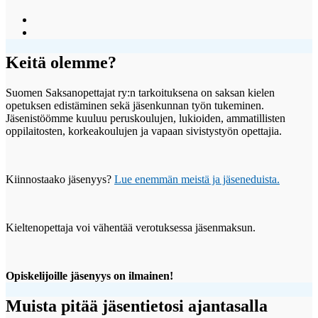
Näytä
SuomenSaksanopettajat:n
Näytä
profiili
suomensaksanopettajat:n
Facebook
profiili
Keitä olemme?
palvelussa
Instagram
palvelussa
Suomen Saksanopettajat ry:n tarkoituksena on saksan kielen
opetuksen edistäminen sekä jäsenkunnan työn tukeminen.
Jäsenistöömme kuuluu peruskoulujen, lukioiden, ammatillisten
oppilaitosten, korkeakoulujen ja vapaan sivistystyön opettajia.
Kiinnostaako jäsenyys?
Lue enemmän meistä ja jäseneduista.
Kieltenopettaja voi vähentää verotuksessa jäsenmaksun.
Opiskelijoille jäsenyys on ilmainen!
Muista pitää jäsentietosi ajantasalla