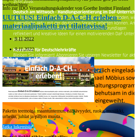
weihnachten/
Info zur IDO Veranstaltungskalender von Goethe Institut Finnland
UUTUUS! Einfach D-A-C-H erleben -
materiaalipaketti nyt tilattavissa!
9.11.2022
9.11.2022
Einladung zu Finnlands größter
Karnevalsfeier
Wir laden alle Mitglieder herzlich ein!
Paketin teemoina maantuntemus, nähtävyydet, ruoka, musiikki,
urheilu, juhlat ja paljon muuta.
Jatka lukemista