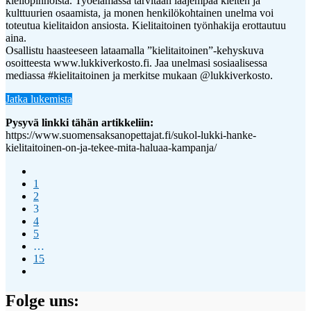
kieliopinnoista. Työelämässä tarvitaan laajempaa kielten ja
kulttuurien osaamista, ja monen henkilökohtainen unelma voi
toteutua kielitaidon ansiosta. Kielitaitoinen työnhakija erottautuu
aina.
Osallistu haasteeseen lataamalla ”kielitaitoinen”-kehyskuva
osoitteesta www.lukkiverkosto.fi. Jaa unelmasi sosiaalisessa
mediassa #kielitaitoinen ja merkitse mukaan @lukkiverkosto.
Jatka lukemista
Pysyvä linkki tähän artikkeliin:
https://www.suomensaksanopettajat.fi/sukol-lukki-hanke-
kielitaitoinen-on-ja-tekee-mita-haluaa-kampanja/
1
2
3
4
5
…
15
Folge uns: