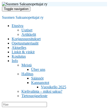
Toggle navigation
Suomen Saksanopettajat ry
Etusivu
Uutiset
Artikkelit
Korjaussuositukset
Opetusmateriaalit
Aktuelles
Linkit & vinkit
Koulutus
Info
Meistä
Über uns
Hallitus
Säännöt
Kannanotot
Vuosikello 2025
Kielivalinta – miksi saksa?
Tietosuojaseloste
Search
for: