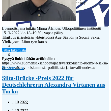
etujaan ja toimia heidän yhteiskunnallisen asemansa ja
työolosuhteittensa parantamiseksi. …
Luennoitsijana tutkija Minna Ålander, Ulkopoliittinen instituutti
15.11.2022 klo 18–19.30 | vapaa pääsy
Tilaisuus järjestetään yhteistyössä Aue-Säätiön ja Suomi-Saksa
Yhdistysten Liitto ry:n kanssa.
Jatka lukemista
Pysyvä linkki tähän artikkeliin:
https://www.suomensaksanopettajat.fi/verkkoluento-suomi-ja-saksa-
ajankohtaista-yhteiskunnasta-politiikasta-ja-turvallisuudesta/
Previous
Next
Silta-Brücke -Preis 2022 für
Deutschlehrerin Alexandra Virtanen aus
Turku
1.10.2022
1.10.2022