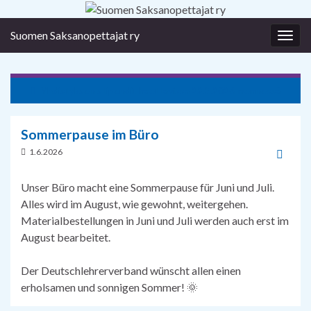
Suomen Saksanopettajat ry
Togg
navig
Yhdistyksen stipendit haettavissa 22.3.2026 mennessä
Sommerpause im Büro
1.6.2026
Unser Büro macht eine Sommerpause für Juni und Juli.
Alles wird im August, wie gewohnt, weitergehen.
Materialbestellungen in Juni und Juli werden auch erst im
August bearbeitet.
Der Deutschlehrerverband wünscht allen einen
erholsamen und sonnigen Sommer! 🌞