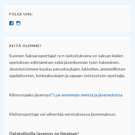
FOLGE UNS:
Näytä SuomenSaksanopettajat:n profiili Facebook palvelussa
Näytä suomensaksanopettajat:n profiili Instagram palvelussa
KEITÄ OLEMME?
Suomen Saksanopettajat ry:n tarkoituksena on saksan kielen
opetuksen edistäminen sekä jäsenkunnan työn tukeminen.
Jäsenistöömme kuuluu peruskoulujen, lukioiden, ammatillisten
oppilaitosten, korkeakoulujen ja vapaan sivistystyön opettajia.
Kiinnostaako jäsenyys?
Lue enemmän meistä ja jäseneduista.
Kieltenopettaja voi vähentää verotuksessa jäsenmaksun.
Opiskelijoille jäsenyys on ilmainen!