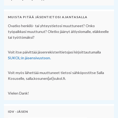
MUISTA PITÄÄ JÄSENTIETOSI AJANTASALLA
Ovatko henkilö- tai yhteystietosi muuttuneet? Onko
työpaikkasi muuttunut? Oletko jäänyt äitiyslomalle, eläkkeelle
tai työttömäksi?
Voit itse päivittää jäsenrekisteritietojasi kirjoittautumalla
SUKOL:in jäsensivustoon.
Voit myös lähettää muuttuneet tietosi sähköpostitse Salla
Kosuselle, salla.kosunen[at]sukol.fi.
Vielen Dank!
IDV -JÄSEN