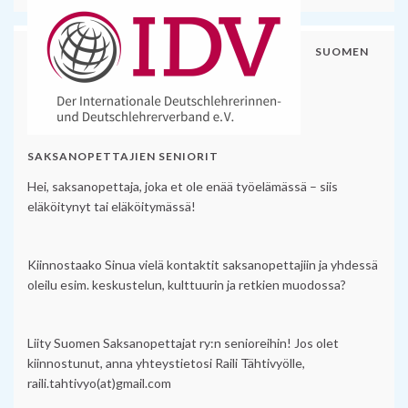
SUOMEN
SAKSANOPETTAJIEN SENIORIT
Hei, saksanopettaja, joka et ole enää työelämässä – siis
eläköitynyt tai eläköitymässä!
Kiinnostaako Sinua vielä kontaktit saksanopettajiin ja yhdessä
oleilu esim. keskustelun, kulttuurin ja retkien muodossa?
Liity Suomen Saksanopettajat ry:n senioreihin! Jos olet
kiinnostunut, anna yhteystietosi Raili Tähtivyölle,
raili.tahtivyo(at)gmail.com