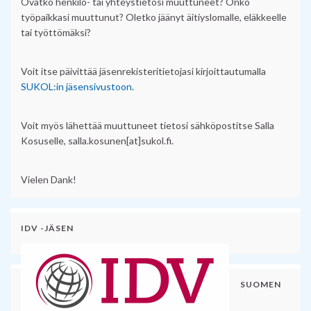
Ovatko henkilö- tai yhteystietosi muuttuneet? Onko
työpaikkasi muuttunut? Oletko jäänyt äitiyslomalle, eläkkeelle
tai työttömäksi?
Voit itse päivittää jäsenrekisteritietojasi kirjoittautumalla
SUKOL:in jäsensivustoon.
Voit myös lähettää muuttuneet tietosi sähköpostitse Salla
Kosuselle, salla.kosunen[at]sukol.fi.
Vielen Dank!
IDV -JÄSEN
SUOMEN