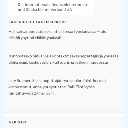
SAKSANOPETTAJIEN SENIORIT
Hei, saksanopettaja, joka et ole enää työelämässä – siis
eläköitynyt tai eläköitymässä!
Kiinnostaako Sinua vielä kontaktit saksanopettajiin ja yhdessä
oleilu esim. keskustelun, kulttuurin ja retkien muodossa?
Liity Suomen Saksanopettajat ry:n senioreihin! Jos olet
kiinnostunut, anna yhteystietosi Raili Tähtivyölle,
raili.tahtivyo(at)gmail.com
ARKISTO