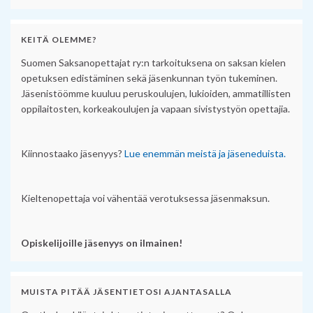
KEITÄ OLEMME?
Suomen Saksanopettajat ry:n tarkoituksena on saksan kielen
opetuksen edistäminen sekä jäsenkunnan työn tukeminen.
Jäsenistöömme kuuluu peruskoulujen, lukioiden, ammatillisten
oppilaitosten, korkeakoulujen ja vapaan sivistystyön opettajia.
Kiinnostaako jäsenyys?
Lue enemmän meistä ja jäseneduista.
Kieltenopettaja voi vähentää verotuksessa jäsenmaksun.
Opiskelijoille jäsenyys on ilmainen!
MUISTA PITÄÄ JÄSENTIETOSI AJANTASALLA