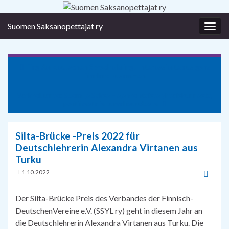
Suomen Saksanopettajat ry
Togg
navig
Tag der deutschen Sprache bringt Interessierte aus ganz
Finnland zusammen
Verkkoluento: Suomi ja Saksa – ajankohtaista yhteiskunnasta,
politiikasta ja turvallisuudesta
Silta-Brücke -Preis 2022 für
Deutschlehrerin Alexandra Virtanen aus
Turku
1.10.2022
Der Silta-Brücke Preis des Verbandes der Finnisch-
DeutschenVereine e.V. (SSYL ry) geht in diesem Jahr an
die Deutschlehrerin Alexandra Virtanen aus Turku. Die