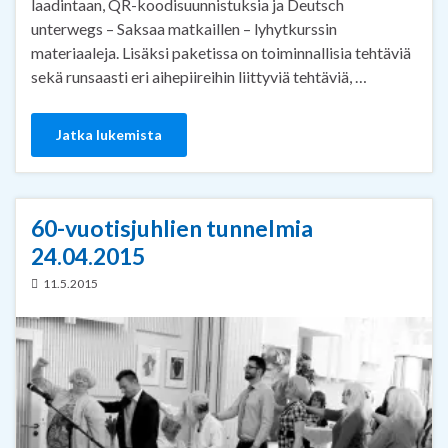
laadintaan, QR-koodisuunnistuksia ja Deutsch
unterwegs – Saksaa matkaillen – lyhytkurssin
materiaaleja. Lisäksi paketissa on toiminnallisia tehtäviä
sekä runsaasti eri aihepiireihin liittyviä tehtäviä, …
Jatka lukemista
60-vuotisjuhlien tunnelmia
24.04.2015
11.5.2015