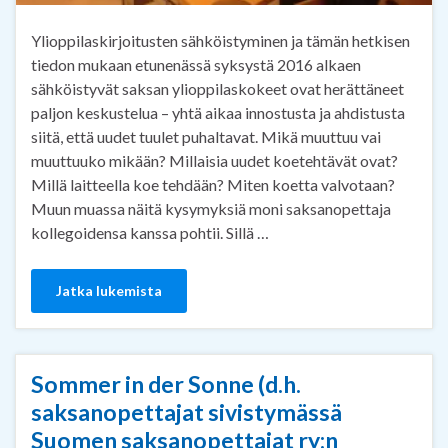
Ylioppilaskirjoitusten sähköistyminen ja tämän hetkisen
tiedon mukaan etunenässä syksystä 2016 alkaen
sähköistyvät saksan ylioppilaskokeet ovat herättäneet
paljon keskustelua – yhtä aikaa innostusta ja ahdistusta
siitä, että uudet tuulet puhaltavat. Mikä muuttuu vai
muuttuuko mikään? Millaisia uudet koetehtävät ovat?
Millä laitteella koe tehdään? Miten koetta valvotaan?
Muun muassa näitä kysymyksiä moni saksanopettaja
kollegoidensa kanssa pohtii. Sillä …
Jatka lukemista
Sommer in der Sonne (d.h.
saksanopettajat sivistymässä
Suomen saksanopettajat ry:n