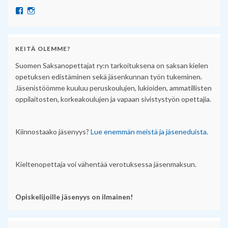
Näytä SuomenSaksanopettajat:n profiili Facebook palvelussa
Näytä suomensaksanopettajat:n profiili Instagram palvelussa
KEITÄ OLEMME?
Suomen Saksanopettajat ry:n tarkoituksena on saksan kielen
opetuksen edistäminen sekä jäsenkunnan työn tukeminen.
Jäsenistöömme kuuluu peruskoulujen, lukioiden, ammatillisten
oppilaitosten, korkeakoulujen ja vapaan sivistystyön opettajia.
Kiinnostaako jäsenyys?
Lue enemmän meistä ja jäseneduista.
Kieltenopettaja voi vähentää verotuksessa jäsenmaksun.
Opiskelijoille jäsenyys on ilmainen!