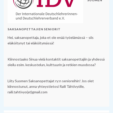
SUOMEN
SAKSANOPETTAJIEN SENIORIT
Hei, saksanopettaja, joka et ole enää työelämässä – siis
eläköitynyt tai eläköitymässä!
Kiinnostaako Sinua vielä kontaktit saksanopettajiin ja yhdessä
oleilu esim. keskustelun, kulttuurin ja retkien muodossa?
Liity Suomen Saksanopettajat ry:n senioreihin! Jos olet
kiinnostunut, anna yhteystietosi Raili Tähtivyölle,
raili.tahtivyo(at)gmail.com