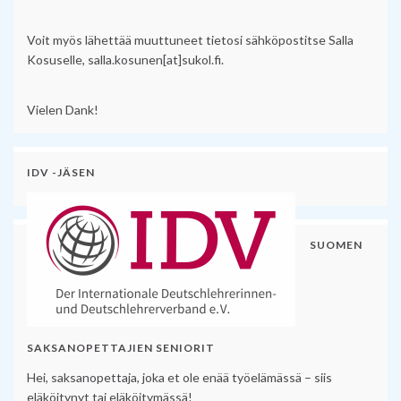
Voit myös lähettää muuttuneet tietosi sähköpostitse Salla
Kosuselle, salla.kosunen[at]sukol.fi.
Vielen Dank!
IDV -JÄSEN
SUOMEN
SAKSANOPETTAJIEN SENIORIT
Hei, saksanopettaja, joka et ole enää työelämässä – siis
eläköitynyt tai eläköitymässä!