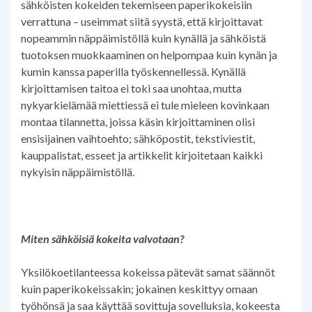
sähköisten kokeiden tekemiseen paperikokeisiin
verrattuna – useimmat siitä syystä, että kirjoittavat
nopeammin näppäimistöllä kuin kynällä ja sähköistä
tuotoksen muokkaaminen on helpompaa kuin kynän ja
kumin kanssa paperilla työskennellessä. Kynällä
kirjoittamisen taitoa ei toki saa unohtaa, mutta
nykyarkielämää miettiessä ei tule mieleen kovinkaan
montaa tilannetta, joissa käsin kirjoittaminen olisi
ensisijainen vaihtoehto; sähköpostit, tekstiviestit,
kauppalistat, esseet ja artikkelit kirjoitetaan kaikki
nykyisin näppäimistöllä.
Miten sähköisiä kokeita valvotaan?
Yksilökoetilanteessa kokeissa pätevät samat säännöt
kuin paperikokeissakin; jokainen keskittyy omaan
työhönsä ja saa käyttää sovittuja sovelluksia, kokeesta