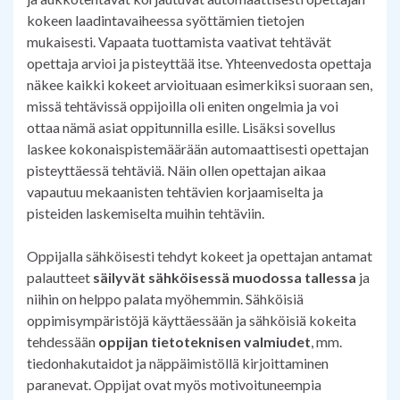
kokeen laadintavaiheessa syöttämien tietojen
mukaisesti. Vapaata tuottamista vaativat tehtävät
opettaja arvioi ja pisteyttää itse. Yhteenvedosta opettaja
näkee kaikki kokeet arvioituaan esimerkiksi suoraan sen,
missä tehtävissä oppijoilla oli eniten ongelmia ja voi
ottaa nämä asiat oppitunnilla esille. Lisäksi sovellus
laskee kokonaispistemäärään automaattisesti opettajan
pisteyttäessä tehtäviä. Näin ollen opettajan aikaa
vapautuu mekaanisten tehtävien korjaamiselta ja
pisteiden laskemiselta muihin tehtäviin.
Oppijalla sähköisesti tehdyt kokeet ja opettajan antamat
palautteet
säilyvät sähköisessä muodossa tallessa
ja
niihin on helppo palata myöhemmin. Sähköisiä
oppimisympäristöjä käyttäessään ja sähköisiä kokeita
tehdessään
oppijan tietoteknisen valmiudet
, mm.
tiedonhakutaidot ja näppäimistöllä kirjoittaminen
paranevat. Oppijat ovat myös motivoituneempia