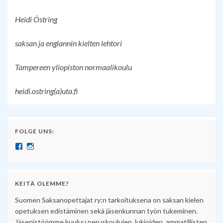
Heidi Östring
saksan ja englannin kielten lehtori
Tampereen yliopiston normaalikoulu
heidi.ostring(a)uta.fi
FOLGE UNS:
Näytä SuomenSaksanopettajat:n profiili Facebook palvelussa
Näytä suomensaksanopettajat:n profiili Instagram palvelussa
KEITÄ OLEMME?
Suomen Saksanopettajat ry:n tarkoituksena on saksan kielen
opetuksen edistäminen sekä jäsenkunnan työn tukeminen.
Jäsenistöömme kuuluu peruskoulujen, lukioiden, ammatillisten