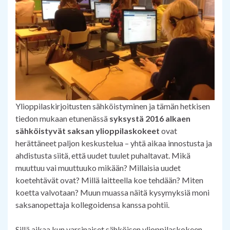
Ylioppilaskirjoitusten sähköistyminen ja tämän hetkisen
tiedon mukaan etunenässä
syksystä 2016 alkaen
sähköistyvät saksan ylioppilaskokeet
ovat
herättäneet paljon keskustelua – yhtä aikaa innostusta ja
ahdistusta siitä, että uudet tuulet puhaltavat. Mikä
muuttuu vai muuttuuko mikään? Millaisia uudet
koetehtävät ovat? Millä laitteella koe tehdään? Miten
koetta valvotaan? Muun muassa näitä kysymyksiä moni
saksanopettaja kollegoidensa kanssa pohtii.
Sillä aikaa kun varsinaiset sähköisen ylioppilaskokeen