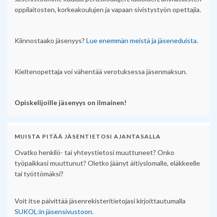
oppilaitosten, korkeakoulujen ja vapaan sivistystyön opettajia.
Kiinnostaako jäsenyys?
Lue enemmän meistä ja jäseneduista.
Kieltenopettaja voi vähentää verotuksessa jäsenmaksun.
Opiskelijoille jäsenyys on ilmainen!
MUISTA PITÄÄ JÄSENTIETOSI AJANTASALLA
Ovatko henkilö- tai yhteystietosi muuttuneet? Onko
työpaikkasi muuttunut? Oletko jäänyt äitiyslomalle, eläkkeelle
tai työttömäksi?
Voit itse päivittää jäsenrekisteritietojasi kirjoittautumalla
SUKOL:in jäsensivustoon.