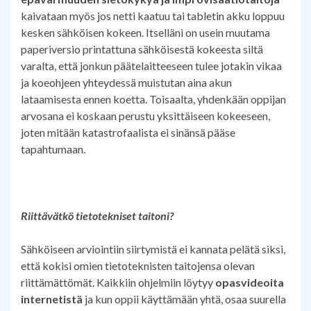
kaivataan myös jos netti kaatuu tai tabletin akku loppuu
kesken sähköisen kokeen. Itselläni on usein muutama
paperiversio printattuna sähköisestä kokeesta siltä
varalta, että jonkun päätelaitteeseen tulee jotakin vikaa
ja koeohjeen yhteydessä muistutan aina akun
lataamisesta ennen koetta. Toisaalta, yhdenkään oppijan
arvosana ei koskaan perustu yksittäiseen kokeeseen,
joten mitään katastrofaalista ei sinänsä pääse
tapahtumaan.
Riittävätkö tietotekniset taitoni?
Sähköiseen arviointiin siirtymistä ei kannata pelätä siksi,
että kokisi omien tietoteknisten taitojensa olevan
riittämättömät. Kaikkiin ohjelmiin löytyy
opasvideoita
internetistä
ja kun oppii käyttämään yhtä, osaa suurella