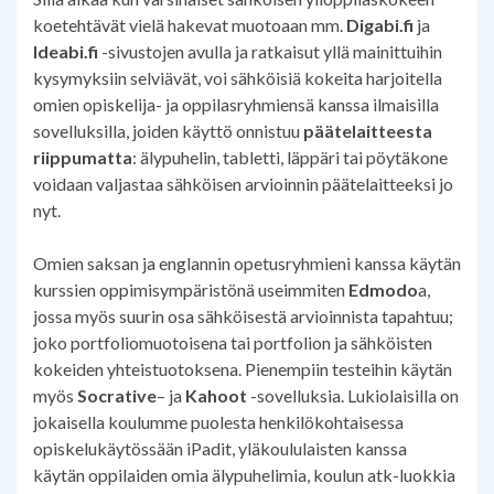
koetehtävät vielä hakevat muotoaan mm.
Digabi.fi
ja
Ideabi.fi
-sivustojen avulla ja ratkaisut yllä mainittuihin
kysymyksiin selviävät, voi sähköisiä kokeita harjoitella
omien opiskelija- ja oppilasryhmiensä kanssa ilmaisilla
sovelluksilla, joiden käyttö onnistuu
päätelaitteesta
riippumatta
: älypuhelin, tabletti, läppäri tai pöytäkone
voidaan valjastaa sähköisen arvioinnin päätelaitteeksi jo
nyt.
Omien saksan ja englannin opetusryhmieni kanssa käytän
kurssien oppimisympäristönä useimmiten
Edmodo
a,
jossa myös suurin osa sähköisestä arvioinnista tapahtuu;
joko portfoliomuotoisena tai portfolion ja sähköisten
kokeiden yhteistuotoksena. Pienempiin testeihin käytän
myös
Socrative
– ja
Kahoot
-sovelluksia. Lukiolaisilla on
jokaisella koulumme puolesta henkilökohtaisessa
opiskelukäytössään iPadit, yläkoululaisten kanssa
käytän oppilaiden omia älypuhelimia, koulun atk-luokkia