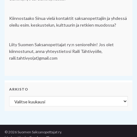
Kiinnostaako Sinua vielä kontaktit saksanopettajiin ja yhdessä
oleilu esim. keskustelun, kulttuurin ja retkien muodossa?
Liity Suomen Saksanopettajat ry:n senioreihin! Jos olet
kiinnostunut, anna yhteystietosi Raili Tähtivyölle,
raili.tahtivyo(at)gmail.com
ARKISTO
Arkisto
© 2026 Suomen Saksanopettajat ry.