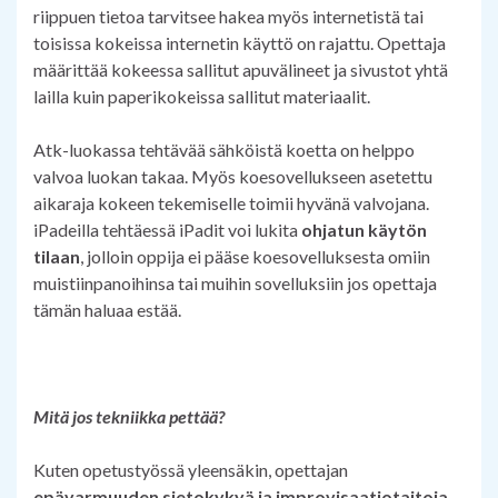
riippuen tietoa tarvitsee hakea myös internetistä tai
toisissa kokeissa internetin käyttö on rajattu. Opettaja
määrittää kokeessa sallitut apuvälineet ja sivustot yhtä
lailla kuin paperikokeissa sallitut materiaalit.
Atk-luokassa tehtävää sähköistä koetta on helppo
valvoa luokan takaa. Myös koesovellukseen asetettu
aikaraja kokeen tekemiselle toimii hyvänä valvojana.
iPadeilla tehtäessä iPadit voi lukita
ohjatun käytön
tilaan
, jolloin oppija ei pääse koesovelluksesta omiin
muistiinpanoihinsa tai muihin sovelluksiin jos opettaja
tämän haluaa estää.
Mitä jos tekniikka pettää?
Kuten opetustyössä yleensäkin, opettajan
epävarmuuden sietokykyä ja improvisaatiotaitoja