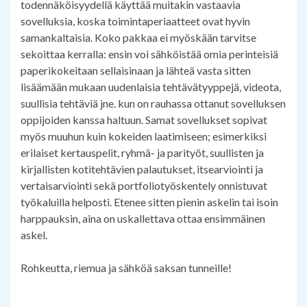
todennäköisyydellä käyttää muitakin vastaavia
sovelluksia, koska toimintaperiaatteet ovat hyvin
samankaltaisia. Koko pakkaa ei myöskään tarvitse
sekoittaa kerralla: ensin voi sähköistää omia perinteisiä
paperikokeitaan sellaisinaan ja lähteä vasta sitten
lisäämään mukaan uudenlaisia tehtävätyyppejä, videota,
suullisia tehtäviä jne. kun on rauhassa ottanut sovelluksen
oppijoiden kanssa haltuun. Samat sovellukset sopivat
myös muuhun kuin kokeiden laatimiseen; esimerkiksi
erilaiset kertauspelit, ryhmä- ja parityöt, suullisten ja
kirjallisten kotitehtävien palautukset, itsearviointi ja
vertaisarviointi sekä portfoliotyöskentely onnistuvat
työkaluilla helposti. Etenee sitten pienin askelin tai isoin
harppauksin, aina on uskallettava ottaa ensimmäinen
askel.
Rohkeutta, riemua ja sähköä saksan tunneille!