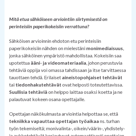
Mitä etua sähköiseen arviointiin siirtymisestä on
perinteisiin paperikokeisiin verrattuna?
Sähköisen arvioinnin ehdoton etu perinteisiin
paperikokeisiin nähden on mielestäni
monimediaisuus
,
jonka sähköinen ympäristö mahdollistaa. Kokeisiin saa
upotettua
ääni- ja videomateriaalia
, johon perustuvia
tehtäviä oppija voi omassa tahdissaan ja itse tarvittaessa
tauottaen tehdä. Erilaiset
aineistopohjaiset tehtävät
tai
tiedonhakutehtävät
ovat helposti toteutettavissa.
Suullisia tehtäviä
on helppo laittaa osaksi koetta ja ne
palautuvat kokeen osana opettajalle.
Opettajan näkökulmasta arviointia helpottaa se, että
tekniikka vapauttaa opettajan työaikaa
ns. turhan
työn tekemiseltä; monivalinta-, oikein/väärin-, yhdistely-
ja aukkotehtävät korjautuvat automaattisesti opettajan