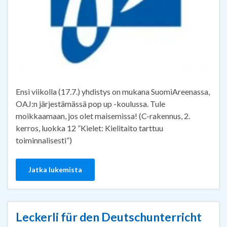
Ensi viikolla (17.7.) yhdistys on mukana SuomiAreenassa,
OAJ:n järjestämässä pop up -koulussa. Tule
moikkaamaan, jos olet maisemissa! (C-rakennus, 2.
kerros, luokka 12 ”Kielet: Kielitaito tarttuu
toiminnalisesti”)
Jatka lukemista
Leckerli für den Deutschunterricht