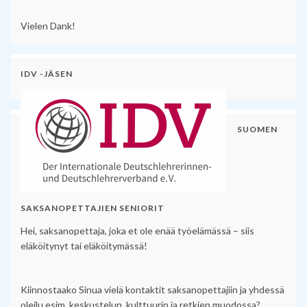
Vielen Dank!
IDV -JÄSEN
SUOMEN
SAKSANOPETTAJIEN SENIORIT
Hei, saksanopettaja, joka et ole enää työelämässä – siis
eläköitynyt tai eläköitymässä!
Kiinnostaako Sinua vielä kontaktit saksanopettajiin ja yhdessä
oleilu esim. keskustelun, kulttuurin ja retkien muodossa?