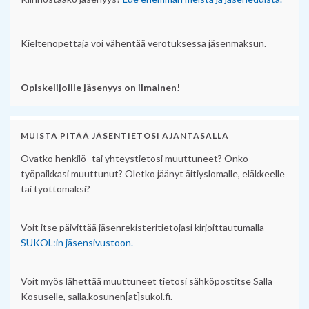
Kieltenopettaja voi vähentää verotuksessa jäsenmaksun.
Opiskelijoille jäsenyys on ilmainen!
MUISTA PITÄÄ JÄSENTIETOSI AJANTASALLA
Ovatko henkilö- tai yhteystietosi muuttuneet? Onko
työpaikkasi muuttunut? Oletko jäänyt äitiyslomalle, eläkkeelle
tai työttömäksi?
Voit itse päivittää jäsenrekisteritietojasi kirjoittautumalla
SUKOL:in jäsensivustoon.
Voit myös lähettää muuttuneet tietosi sähköpostitse Salla
Kosuselle, salla.kosunen[at]sukol.fi.