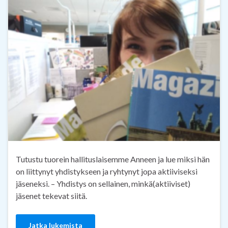
Tutustu tuorein hallituslaisemme Anneen ja lue miksi hän
on liittynyt yhdistykseen ja ryhtynyt jopa aktiiviseksi
jäseneksi. – Yhdistys on sellainen, minkä(aktiiviset)
jäsenet tekevat siitä.
Jatka lukemista