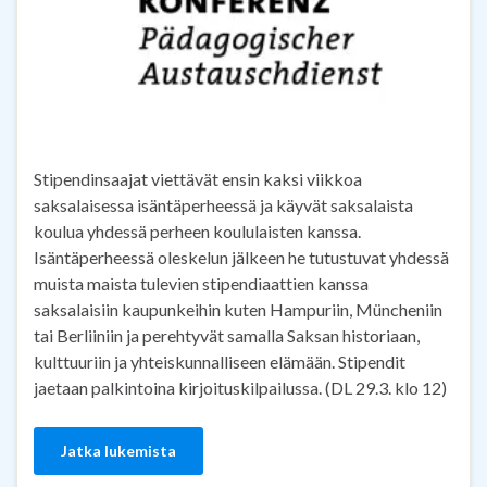
Stipendinsaajat viettävät ensin kaksi viikkoa
saksalaisessa isäntäperheessä ja käyvät saksalaista
koulua yhdessä perheen koululaisten kanssa.
Isäntäperheessä oleskelun jälkeen he tutustuvat yhdessä
muista maista tulevien stipendiaattien kanssa
saksalaisiin kaupunkeihin kuten Hampuriin, Müncheniin
tai Berliiniin ja perehtyvät samalla Saksan historiaan,
kulttuuriin ja yhteiskunnalliseen elämään. Stipendit
jaetaan palkintoina kirjoituskilpailussa. (DL 29.3. klo 12)
Jatka lukemista