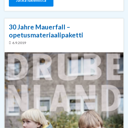
Jatka lukemista
30 Jahre Mauerfall –
opetusmateriaalipaketti
6.9.2019