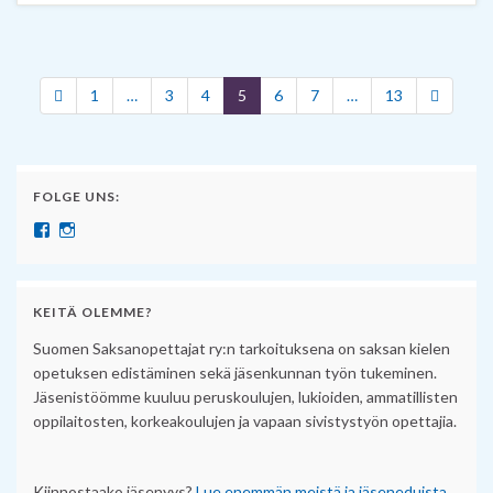
1
…
3
4
5
6
7
…
13
FOLGE UNS:
Näytä SuomenSaksanopettajat:n profiili Facebook palvelussa
Näytä suomensaksanopettajat:n profiili Instagram palvelussa
KEITÄ OLEMME?
Suomen Saksanopettajat ry:n tarkoituksena on saksan kielen
opetuksen edistäminen sekä jäsenkunnan työn tukeminen.
Jäsenistöömme kuuluu peruskoulujen, lukioiden, ammatillisten
oppilaitosten, korkeakoulujen ja vapaan sivistystyön opettajia.
Kiinnostaako jäsenyys?
Lue enemmän meistä ja jäseneduista.