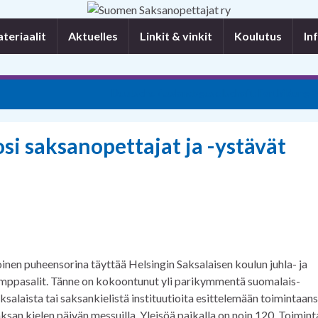
eriaalit
Aktuelles
Linkit & vinkit
Koulutus
In
Deutsche Auslandsgesellschaft: Fortbildung 
si saksanopettajat ja -ystävät
oinen puheensorina täyttää Helsingin Saksalaisen koulun juhla- ja
mppasalit. Tänne on kokoontunut yli parikymmentä suomalais-
ksalaista tai saksankielistä instituutioita esittelemään toimintaan
ksan kielen päivän messuilla. Yleisöä paikalla on noin 120. Toimin