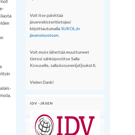
amot
e-
iiasta
Voit itse päivittää
jäsenrekisteritietojasi
eiden
kirjoittautumalla
SUKOL:in
jäsensivustoon.
en
Voit myös lähettää muuttuneet
tietosi sähköpostitse Salla
Kosuselle, salla.kosunen[at]sukol.fi.
a
itsin
Vielen Dank!
alais-
mola.
IDV -JÄSEN