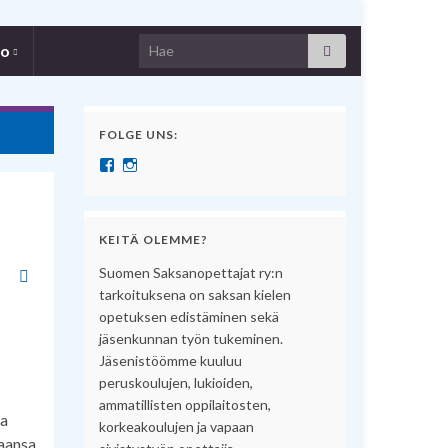
Search for:
fo
2020
FOLGE UNS:
Näytä SuomenSaksanopettajat:n profiili Facebook pal
Näytä suomensaksanopettajat:n profiili Instagram 
KEITÄ OLEMME?
Suomen Saksanopettajat ry:n
tarkoituksena on saksan kielen
opetuksen edistäminen sekä
jäsenkunnan työn tukeminen.
Jäsenistöömme kuuluu
peruskoulujen, lukioiden,
ammatillisten oppilaitosten,
sa
korkeakoulujen ja vapaan
taansa