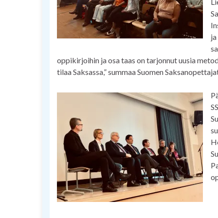
Li
Sa
In
ja
sa
oppikirjoihin ja osa taas on tarjonnut uusia meto
tilaa Saksassa,” summaa Suomen Saksanopettajat 
Pä
SS
Su
su
He
Su
Pa
op