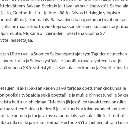
ittelevät mm. Saksan, Sveitsin ja Itävallan suurlähetystöt, Saksalai
rjasto, Goethe-Institut ja Aue-säätiö. Myös Helsingin yliopisto,
etushallitus ja Suomalais-Saksalainen kauppakamari ovat mukana
rjolla on maatietoutta, vinkkejä saksankieliseen kulttuuritarjontaa
ljon muuta. Mukana oli vieraiden iloksi tänä vuonna 27
ytteilleasettajaa.
sten Liitto ry:n ja Suomen Saksanopettajat ry:n Tag der deutschen
nopettajia ja Saksan ystäviä eri puolilta maata yhteen. Nyt jo
tänä vuonna 28.9. yhteistyössä Saksalaisen koulun ja Goethe-Instit
ssujen lisäksi Saksan kielen päivä tarjoaa opetushenkilökunnalle
nipuolisia työpajoja sekä opettajille ja muille kiinnostuneille Saks
heista kulttuuriohjelmaa. ”Meidän järjestäjien tavoitteena on ollut
attaa yhteen Saksan kielestä ja kulttuurista kiinnostuneet ihmiset e
olilta Suomea ja tarjota myös suomalais-saksalaisille instituutioill
ikka olla esille ja verkostoitua,” kertoo SSYL:n puheenjohtaja Luise