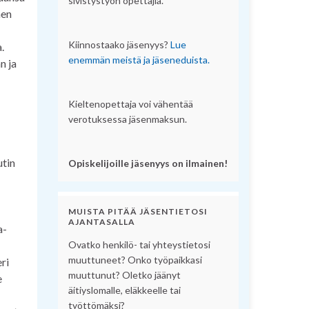
sivistystyön opettajia.
nen
Kiinnostaako jäsenyys?
Lue
.
enemmän meistä ja jäseneduista.
n ja
Kieltenopettaja voi vähentää
verotuksessa jäsenmaksun.
utin
Opiskelijoille jäsenyys on ilmainen!
MUISTA PITÄÄ JÄSENTIETOSI
AJANTASALLA
a-
Ovatko henkilö- tai yhteystietosi
muuttuneet? Onko työpaikkasi
ri
muuttunut? Oletko jäänyt
e
äitiyslomalle, eläkkeelle tai
työttömäksi?