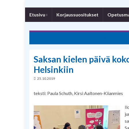
Etusivu
Korjaussuositukset
Opetusmat
30 Jahre Mauerfall – opetusmateriaalipaketti
Saksan kielen päivä koko
Helsinkiin
25.10.2019
teksti: Paula Schuth, Kirsi Aaltonen-Kiianmies
Il
ju
sa
Sa