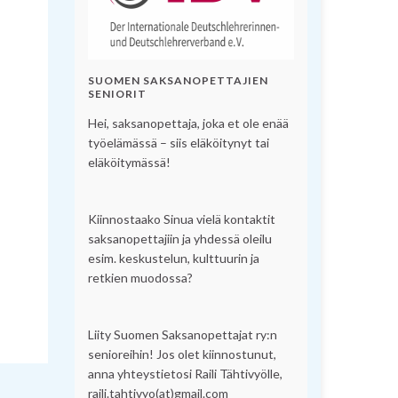
SUOMEN SAKSANOPETTAJIEN
SENIORIT
Hei, saksanopettaja, joka et ole enää
työelämässä – siis eläköitynyt tai
eläköitymässä!
Kiinnostaako Sinua vielä kontaktit
saksanopettajiin ja yhdessä oleilu
esim. keskustelun, kulttuurin ja
retkien muodossa?
Liity Suomen Saksanopettajat ry:n
senioreihin! Jos olet kiinnostunut,
anna yhteystietosi Raili Tähtivyölle,
raili.tahtivyo(at)gmail.com