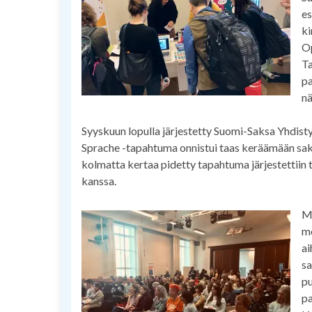
es
ki
Op
Ta
pa
nä
Syyskuun lopulla järjestetty Suomi-Saksa Yhdisty
Sprache -tapahtuma onnistui taas keräämään saksa
kolmatta kertaa pidetty tapahtuma järjestettiin 
kanssa.
Me
mo
ai
sa
pu
pa