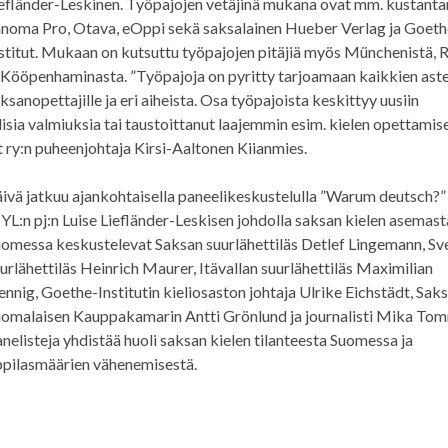
efländer-Leskinen. Työpajojen vetäjinä mukana ovat mm. kustant
noma Pro, Otava, eOppi sekä saksalainen Hueber Verlag ja Goeth
stitut. Mukaan on kutsuttu työpajojen pitäjiä myös Münchenistä, R
 Kööpenhaminasta. ”Työpajoja on pyritty tarjoamaan kaikkien ast
ksanopettajille ja eri aiheista. Osa työpajoista keskittyy uusiin
disia valmiuksia tai taustoittanut laajemmin esim. kielen opettamis
ry:n puheenjohtaja Kirsi-Aaltonen Kiianmies.
ivä jatkuu ajankohtaisella paneelikeskustelulla ”Warum deutsch?”
YL:n pj:n Luise Liefländer-Leskisen johdolla saksan kielen asemast
omessa keskustelevat Saksan suurlähettiläs Detlef Lingemann, Sve
urlähettiläs Heinrich Maurer, Itävallan suurlähettiläs Maximilian
nnig, Goethe-Institutin kieliosaston johtaja Ulrike Eichstädt, Saks
omalaisen Kauppakamarin Antti Grönlund ja journalisti Mika Tom
nelisteja yhdistää huoli saksan kielen tilanteesta Suomessa ja
pilasmäärien vähenemisestä.