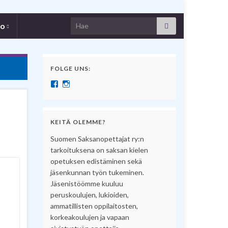
Search for:
fo
FOLGE UNS:
Näytä SuomenSaksanopettajat:n profiili Facebook pal
Näytä suomensaksanopettajat:n profiili Instagram 
KEITÄ OLEMME?
Suomen Saksanopettajat ry:n
tarkoituksena on saksan kielen
opetuksen edistäminen sekä
jäsenkunnan työn tukeminen.
Jäsenistöömme kuuluu
peruskoulujen, lukioiden,
ammatillisten oppilaitosten,
korkeakoulujen ja vapaan