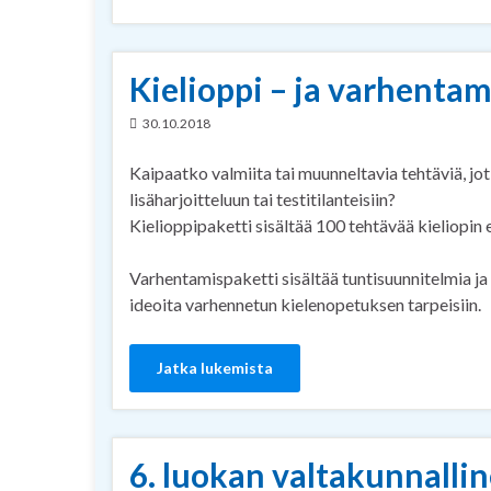
Kielioppi – ja varhentami
30.10.2018
Kaipaatko valmiita tai muunneltavia tehtäviä, jo
lisäharjoitteluun tai testitilanteisiin?
Kielioppipaketti sisältää 100 tehtävää kieliopin er
Varhentamispaketti sisältää tuntisuunnitelmia ja 
ideoita varhennetun kielenopetuksen tarpeisiin.
Jatka lukemista
6. luokan valtakunnallin