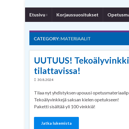
Etusivu
Korjaussuositukset
Opetusmat
CATEGORY:
MATERIAALIT
UUTUUS! Tekoälyvinkkip
tilattavissa!
30.8.2024
Tilaa nyt yhdistyksen upouusi opetusmateriaalip
Tekoälyvinkkejä saksan kielen opetukseen!
Paketti sisältää yli 100 vinkkiä!
Jatka lukemista