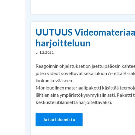
UUTUUS Videomateriaalip
harjoitteluun
1.2.2021
Reagoinnin ohjeistukset on jaettu pääosin kahte
joten videot soveltuvat sekä lukion A- että B-sa
luokan kevääseen.
Monipuolinen materiaalipaketti käsittää teemoj
lähtien aina ympäristökysymyksiin asti. Paketti 
keskustelutilannetta harjoiteltavaksi.
Jatka lukemista