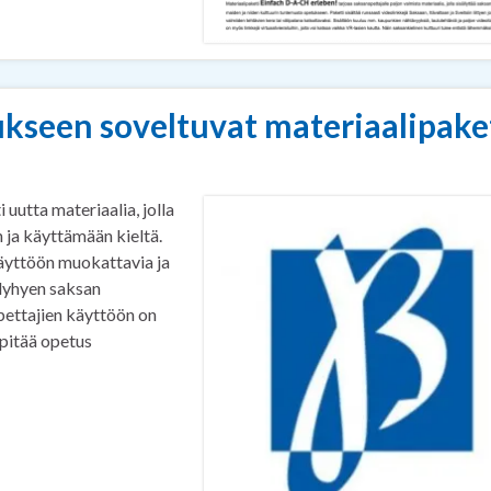
kseen soveltuvat materiaalipake
uutta materiaalia, jolla
 ja käyttämään kieltä.
äyttöön muokattavia ja
 lyhyen saksan
ettajien käyttöön on
pitää opetus