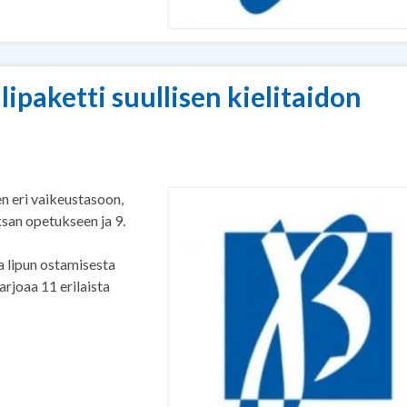
aketti suullisen kielitaidon
en eri vaikeustasoon,
ksan opetukseen ja 9.
a lipun ostamisesta
tarjoaa 11 erilaista