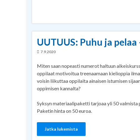
UUTUUS: Puhu ja pelaa 
7.9.2020
Miten saan nopeasti numerot haltuun alkeiskurss
oppilaat motivoitua treenaamaan kielioppia ilman
voisin liikuttaa oppilaita ainaisen istumisen sijaan 
oppimisen kannalta?
Syksyn materiaalipaketti tarjoaa yli 50 valmista pe
Paketin hinta on 50 euroa.
Jatka lukemista