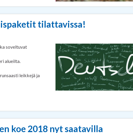
spaketit tilattavissa!
tka soveltuvat
i alueilta.
runsaasti leikkejä ja
en koe 2018 nyt saatavilla