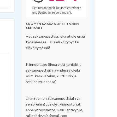
SUOMEN SAKSANOPETTAJIEN
SENIORIT
Hei, saksanopettaja, joka et ole enää
työelämässä – siis eläköitynyt tai
eläköitymässä!
Kiinnostaako Sinua vielä kontaktit
saksanopettajiin ja yhdessä oleilu
esim. keskustelun, kulttuurin ja
retkien muodossa?
Liity Suomen Saksanopettajat ry:n
senioreihin! Jos olet kiinnostunut,
anna yhteystietosi Raili Tähtivyölle,
raili.tahtivyo(at)gmail.com