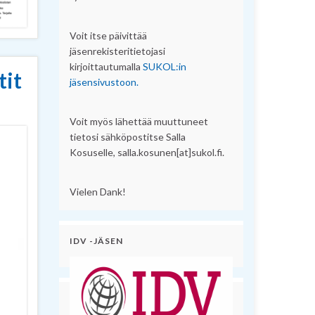
Voit itse päivittää
jäsenrekisteritietojasi
kirjoittautumalla
SUKOL:in
tit
jäsensivustoon.
Voit myös lähettää muuttuneet
tietosi sähköpostitse Salla
Kosuselle, salla.kosunen[at]sukol.fi.
Vielen Dank!
IDV -JÄSEN