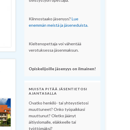
sivistystyön opettajia.
Kiinnostaako jäsenyys?
Lue
enemmän meistä ja jäseneduista.
Kieltenopettaja voi vähentää
verotuksessa jäsenmaksun.
t
Opiskelijoille jäsenyys on ilmainen!
MUISTA PITÄÄ JÄSENTIETOSI
AJANTASALLA
Ovatko henkilö- tai yhteystietosi
muuttuneet? Onko työpaikkasi
muuttunut? Oletko jäänyt
äitiyslomalle, eläkkeelle tai
työttömäksi?