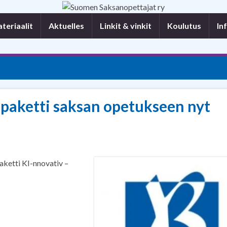
eriaalit
Aktuelles
Linkit & vinkit
Koulutus
In
aketti saksan opetukseen nyt
aketti KI-nnovativ –