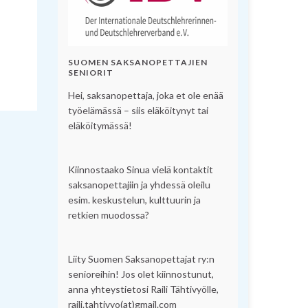
SUOMEN SAKSANOPETTAJIEN
SENIORIT
Hei, saksanopettaja, joka et ole enää
työelämässä – siis eläköitynyt tai
eläköitymässä!
Kiinnostaako Sinua vielä kontaktit
saksanopettajiin ja yhdessä oleilu
esim. keskustelun, kulttuurin ja
retkien muodossa?
Liity Suomen Saksanopettajat ry:n
senioreihin! Jos olet kiinnostunut,
anna yhteystietosi Raili Tähtivyölle,
raili.tahtivyo(at)gmail.com