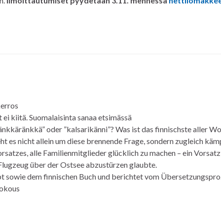
n.
Ilmoittautumiset pyydetään 3.11. mennessä
nettilomakke
kerros
i kiitä. Suomalaisinta sanaa etsimässä
Känkkäränkkä” oder ”kalsarikänni”? Was ist das finnischste aller W
 es nicht allein um diese brennende Frage, sondern zugleich käm
satzes, alle Familienmitglieder glücklich zu machen – ein Vorsatz
m Flugzeug über der Ostsee abzustürzen glaubte.
pt sowie dem finnischen Buch und berichtet vom Übersetzungspro
kokous