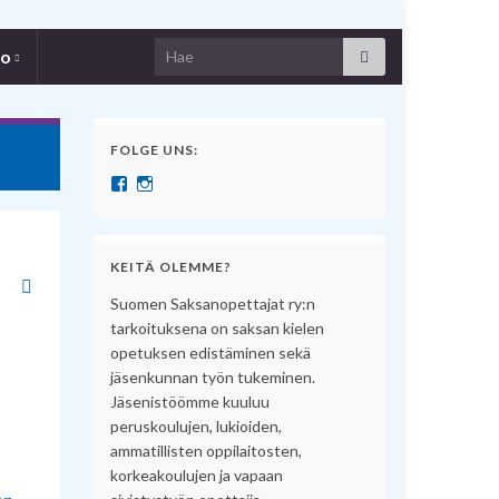
Search for:
fo
ajan
FOLGE UNS:
Näytä SuomenSaksanopettajat:n profiili Facebook pal
Näytä suomensaksanopettajat:n profiili Instagram 
KEITÄ OLEMME?
Suomen Saksanopettajat ry:n
tarkoituksena on saksan kielen
opetuksen edistäminen sekä
jäsenkunnan työn tukeminen.
Jäsenistöömme kuuluu
peruskoulujen, lukioiden,
ammatillisten oppilaitosten,
korkeakoulujen ja vapaan