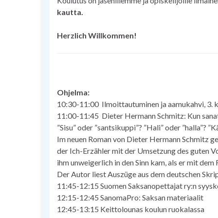
Koulutus on jäsenillemme ja opiskelijoille ilmaine
kautta.
Herzlich Willkommen!
Ohjelma:
10:30-11:00 Ilmoittautuminen ja aamukahvi, 3. 
11:00-11:45 Dieter Hermann Schmitz: Kun sanat e
”Sisu” oder ”santsikuppi”? ”Hali” oder ”halla”? ”
Im neuen Roman von Dieter Hermann Schmitz geht
der Ich-Erzähler mit der Umsetzung des guten Vor
ihm unweigerlich in den Sinn kam, als er mit de
Der Autor liest Auszüge aus dem deutschen Skri
11:45-12:15 Suomen Saksanopettajat ry:n syys
12:15-12:45 SanomaPro: Saksan materiaalit
12:45-13:15 Keittolounas koulun ruokalassa