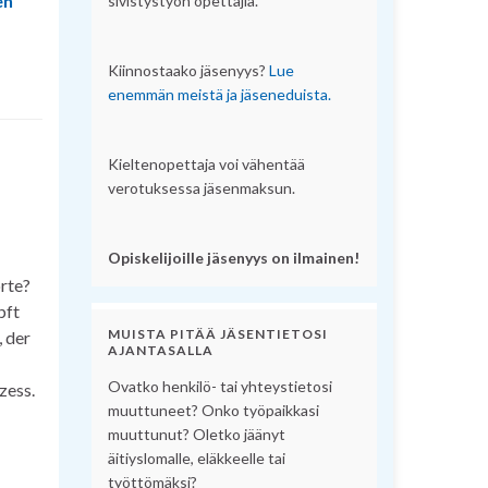
en
sivistystyön opettajia.
Kiinnostaako jäsenyys?
Lue
enemmän meistä ja jäseneduista.
Kieltenopettaja voi vähentää
verotuksessa jäsenmaksun.
Opiskelijoille jäsenyys on ilmainen!
orte?
pft
MUISTA PITÄÄ JÄSENTIETOSI
, der
AJANTASALLA
Ovatko henkilö- tai yhteystietosi
zess.
muuttuneet? Onko työpaikkasi
muuttunut? Oletko jäänyt
äitiyslomalle, eläkkeelle tai
työttömäksi?