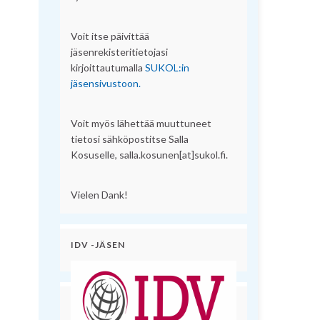
Voit itse päivittää
jäsenrekisteritietojasi
kirjoittautumalla
SUKOL:in
jäsensivustoon.
Voit myös lähettää muuttuneet
tietosi sähköpostitse Salla
Kosuselle, salla.kosunen[at]sukol.fi.
Vielen Dank!
IDV -JÄSEN