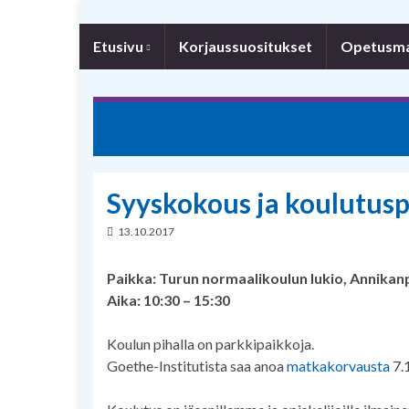
Etusivu
Korjaussuositukset
Opetusmat
Im deutschen Netz zusammen | Messe & Workshop
Deutsche Schule Helsinki
Syyskokous ja koulutusp
13.10.2017
Paikka: Turun normaalikoulun lukio, Annikan
Aika: 10:30 – 15:30
Koulun pihalla on parkkipaikkoja.
Goethe-Institutista saa anoa
matkakorvausta
7.