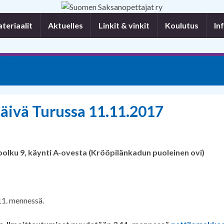
eriaalit
Aktuelles
Linkit & vinkit
Koulutus
In
s 30.9. |
SUKOL palkitsi vuoden kieliteon ja vuoden kielenopett
äivä Turussa 11.11.2017
polku 9, käynti A-ovesta (Krööpilänkadun puoleinen ovi)
11. mennessä.