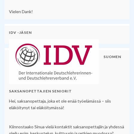
Vielen Dank!
IDV -JÄSEN
SUOMEN
SAKSANOPETTAJIEN SENIORIT
Hei, saksanopettaja, joka et ole enää työelämässä – siis
eläköitynyt tai eläköitymässä!
Kiinnostaako Sinua vielä kontaktit saksanopettajiin ja yhdessä
oleilu esim. keskustelun, kulttuurin ja retkien muodossa?