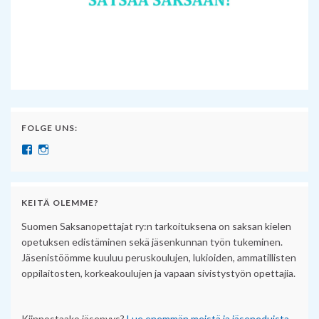
FOLGE UNS:
Näytä SuomenSaksanopettajat:n profiili Facebook palvelussa
Näytä suomensaksanopettajat:n profiili Instagram palvelussa
KEITÄ OLEMME?
Suomen Saksanopettajat ry:n tarkoituksena on saksan kielen
opetuksen edistäminen sekä jäsenkunnan työn tukeminen.
Jäsenistöömme kuuluu peruskoulujen, lukioiden, ammatillisten
oppilaitosten, korkeakoulujen ja vapaan sivistystyön opettajia.
Kiinnostaako jäsenyys?
Lue enemmän meistä ja jäseneduista.