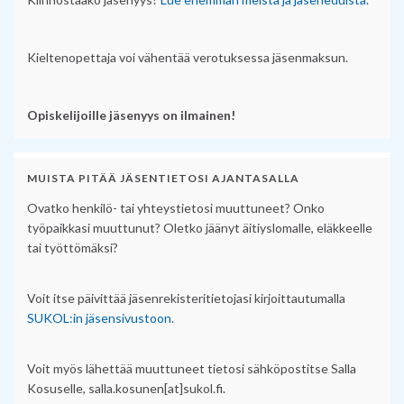
Kieltenopettaja voi vähentää verotuksessa jäsenmaksun.
Opiskelijoille jäsenyys on ilmainen!
MUISTA PITÄÄ JÄSENTIETOSI AJANTASALLA
Ovatko henkilö- tai yhteystietosi muuttuneet? Onko
työpaikkasi muuttunut? Oletko jäänyt äitiyslomalle, eläkkeelle
tai työttömäksi?
Voit itse päivittää jäsenrekisteritietojasi kirjoittautumalla
SUKOL:in jäsensivustoon.
Voit myös lähettää muuttuneet tietosi sähköpostitse Salla
Kosuselle, salla.kosunen[at]sukol.fi.