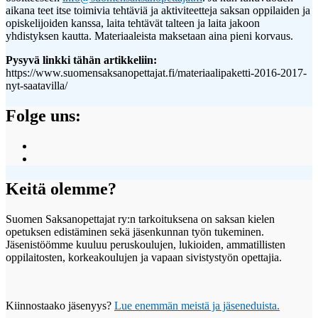
aikana teet itse toimivia tehtäviä ja aktiviteetteja saksan oppilaiden ja
opiskelijoiden kanssa, laita tehtävät talteen ja laita jakoon
yhdistyksen kautta. Materiaaleista maksetaan aina pieni korvaus.
Pysyvä linkki tähän artikkeliin:
https://www.suomensaksanopettajat.fi/materiaalipaketti-2016-2017-
nyt-saatavilla/
Folge uns:
Näytä
SuomenSaksanopettajat:n
Näytä
profiili
suomensaksanopettajat:n
Facebook
profiili
Keitä olemme?
palvelussa
Instagram
palvelussa
Suomen Saksanopettajat ry:n tarkoituksena on saksan kielen
opetuksen edistäminen sekä jäsenkunnan työn tukeminen.
Jäsenistöömme kuuluu peruskoulujen, lukioiden, ammatillisten
oppilaitosten, korkeakoulujen ja vapaan sivistystyön opettajia.
Kiinnostaako jäsenyys?
Lue enemmän meistä ja jäseneduista.