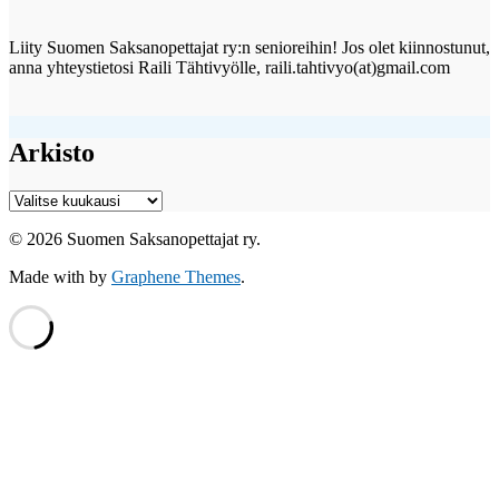
Liity Suomen Saksanopettajat ry:n senioreihin! Jos olet kiinnostunut,
anna yhteystietosi Raili Tähtivyölle, raili.tahtivyo(at)gmail.com
Arkisto
Arkisto
© 2026 Suomen Saksanopettajat ry.
Made with
by
Graphene Themes
.