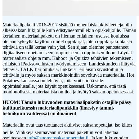
Materiaalipaketti 2016-2017 sisältää monenlaisia aktiviteetteja niin
alkeissaksan lukijoille kuin edistyneemmillekin opiskelijoille. Tämän
kertainen materiaalipaketti on hieman erilainen: useissa kouluissa
otetaan syksyllä käyttöön uudet oppikirjat, joten oppikirjakohtaisia
tehtäviä on tällä kertaa vain yksi. Sen sijaan olemme panostaneet
digitaaliseen opettamiseen, oppimiseen ja oppimisen iloon. Löydät
materiaalista ohjeita mm. Kahoot- ja Quizizz-tehtävien tekemiseen,
erilaisten iPad-sovellusten hyödyntämiseen, Landeskundeen liittyviä
tehtäviä, TALK-harjoituksia, linkkejä erilaisiin sivustoihin ja
tehtäviin ja myös saksan markkinointiin soveltuvaa materiaalia. Hot
Potatoes-kansiossa on tehtäviä, joita voit siirtää sille
oppimisalustalle, jota käytät opetuksessasi. Uskomme, että tästä
monipuolisesta materiaalista on iloa ja hyötyä saksan opetuksessasi.
HUOM! Tämän lukuvuoden materiaalipaketin ostajille pääsy
kulttuurikurssin materiaalipankkiin (ilmestyy tammi-
helmikuun vaihteessa) on ilmainen!
Materiaalin ovat taas tuottaneet aktiiviset saksanopettajat  iso kiitos
heille! Vinkkejä seuraavaan materiaalipakettiin voit lähettää
osoitteeseen
info@suomensaksanopettajat.fi
. Ja kun lukuvuoden