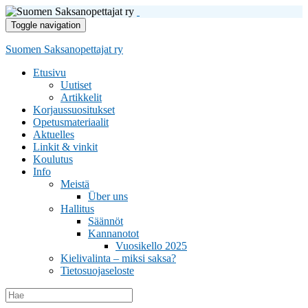
Toggle navigation
Suomen Saksanopettajat ry
Etusivu
Uutiset
Artikkelit
Korjaussuositukset
Opetusmateriaalit
Aktuelles
Linkit & vinkit
Koulutus
Info
Meistä
Über uns
Hallitus
Säännöt
Kannanotot
Vuosikello 2025
Kielivalinta – miksi saksa?
Tietosuojaseloste
Search
for: