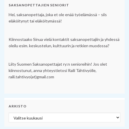
SAKSANOPETTAJIEN SENIORIT
Hei, saksanopettaja, joka et ole enää työelämässä – siis
eläköitynyt tai eläköitymässä!
Kiinnostaako Sinua vielä kontaktit saksanopettajiin ja yhdessä
oleilu esim. keskustelun, kulttuurin ja retkien muodossa?
Liity Suomen Saksanopettajat ry:n senioreihin! Jos olet
kiinnostunut, anna yhteystietosi Raili Tähtivyölle,
raili.tahtivyo(at)gmail.com
ARKISTO
Arkisto