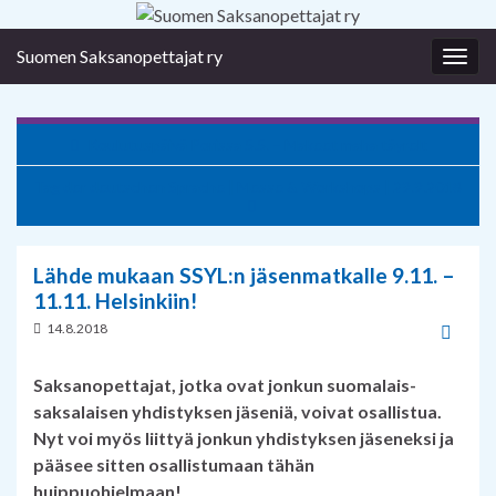
Suomen Saksanopettajat ry
Togg
navig
Koulutuspäivä Porissa 5.5. – Makeet maha täyrelt
Tag der deutschen Sprache | Messe & Workshops | 29.9.2018
Lähde mukaan SSYL:n jäsenmatkalle 9.11. –
11.11. Helsinkiin!
14.8.2018
Saksanopettajat, jotka ovat jonkun suomalais-
saksalaisen yhdistyksen jäseniä, voivat osallistua.
Nyt voi myös liittyä jonkun yhdistyksen jäseneksi ja
pääsee sitten osallistumaan tähän
huippuohjelmaan!