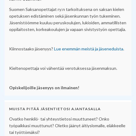
Suomen Saksanopettajat ry:n tarkoituksena on saksan kielen
opetuksen edistäminen sekä jäsenkunnan työn tukeminen.
Jäsenistöömme kuuluu peruskoulujen, lukioiden, ammatillisten
oppilaitosten, korkeakoulujen ja vapaan sivistystyön opettajia.
Kiinnostaako jäsenyys?
Lue enemmän meistä ja jäseneduista.
Kieltenopettaja voi vähentää verotuksessa jäsenmaksun.
Opiskelijoille jäsenyys on ilmainen!
MUISTA PITÄÄ JÄSENTIETOSI AJANTASALLA
Ovatko henkilö- tai yhteystietosi muuttuneet? Onko
työpaikkasi muuttunut? Oletko jäänyt äitiyslomalle, eläkkeelle
tai työttömäksi?