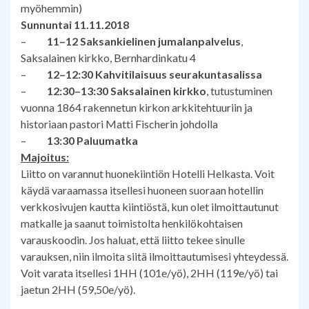
myöhemmin)
Sunnuntai 11.11.2018
–
11–12 Saksankielinen jumalanpalvelus
,
Saksalainen kirkko, Bernhardinkatu 4
–
12–12:30 Kahvitilaisuus seurakuntasalissa
–
12:30–13:30 Saksalainen kirkko
, tutustuminen
vuonna 1864 rakennetun kirkon arkkitehtuuriin ja
historiaan pastori Matti Fischerin johdolla
–
13:30 Paluumatka
Majoitus:
Liitto on varannut huonekiintiön Hotelli Helkasta. Voit
käydä varaamassa itsellesi huoneen suoraan hotellin
verkkosivujen kautta kiintiöstä, kun olet ilmoittautunut
matkalle ja saanut toimistolta henkilökohtaisen
varauskoodin. Jos haluat, että liitto tekee sinulle
varauksen, niin ilmoita siitä ilmoittautumisesi yhteydessä.
Voit varata itsellesi 1HH (101e/yö), 2HH (119e/yö) tai
jaetun 2HH (59,50e/yö).