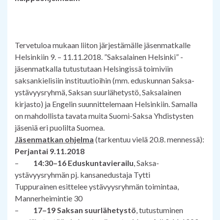
Tervetuloa mukaan liiton järjestämälle jäsenmatkalle
Helsinkiin 9. – 11.11.2018. ”Saksalainen Helsinki” -
jäsenmatkalla tutustutaan Helsingissä toimiviin
saksankielisiin instituutioihin (mm. eduskunnan Saksa-
ystävyysryhmä, Saksan suurlähetystö, Saksalainen
kirjasto) ja Engelin suunnittelemaan Helsinkiin. Samalla
on mahdollista tavata muita Suomi-Saksa Yhdistysten
jäseniä eri puolilta Suomea.
Jäsenmatkan ohjelma
(tarkentuu vielä 20.8. mennessä):
Perjantai 9.11.2018
–
14:30–16 Eduskuntavierailu
, Saksa-
ystävyysryhmän pj. kansanedustaja Tytti
Tuppurainen esittelee ystävyysryhmän toimintaa,
Mannerheimintie 30
–
17–19 Saksan suurlähetystö
, tutustuminen