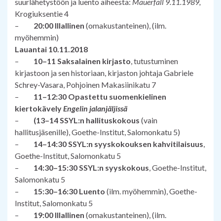
suurlähetystöön ja luento aiheesta:
Mauerfall 9.11.1989,
Krogiuksentie 4
–
20:00 Illallinen
(omakustanteinen), (ilm.
myöhemmin)
Lauantai 10.11.2018
–
10–11 Saksalainen kirjasto
, tutustuminen
kirjastoon ja sen historiaan, kirjaston johtaja Gabriele
Schrey-Vasara, Pohjoinen Makasiinikatu 7
–
11–12:30 Opastettu suomenkielinen
kiertokävely
Engelin jalanjäljissä
–
(13–14 SSYL:n hallituskokous
(vain
hallitusjäsenille),
Goethe-Institut, Salomonkatu 5)
–
14–14:30 SSYL:n syyskokouksen kahvitilaisuus
,
Goethe-Institut, Salomonkatu 5
–
14:30–15:30 SSYL:n syyskokous
, Goethe-Institut,
Salomonkatu 5
–
15:30–16:30 Luento
(ilm. myöhemmin), Goethe-
Institut, Salomonkatu 5
–
19:00 Illallinen
(omakustanteinen), (ilm.