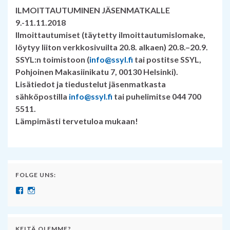
ILMOITTAUTUMINEN JÄSENMATKALLE
9.-11.11.2018
Ilmoittautumiset (täytetty ilmoittautumislomake,
löytyy liiton verkkosivuilta 20.8. alkaen) 20.8.–20.9.
SSYL:n toimistoon (
info@ssyl.fi
tai postitse SSYL,
Pohjoinen Makasiinikatu 7, 00130 Helsinki).
Lisätiedot ja tiedustelut jäsenmatkasta
sähköpostilla
info@ssyl.fi
tai puhelimitse 044 700
5511.
Lämpimästi tervetuloa mukaan!
FOLGE UNS:
Näytä SuomenSaksanopettajat:n profiili Facebook palvelussa
Näytä suomensaksanopettajat:n profiili Instagram palvelussa
KEITÄ OLEMME?