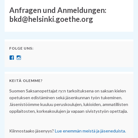
Anfragen und Anmeldungen:
bkd@helsinki.goethe.org
FOLGE UNS:
Näytä SuomenSaksanopettajat:n profiili Facebook palvelussa
Näytä suomensaksanopettajat:n profiili Instagram palvelussa
KEITÄ OLEMME?
Suomen Saksanopettajat ry:n tarkoituksena on saksan kielen
opetuksen edistäminen sekä jäsenkunnan työn tukeminen.
Jäsenistöömme kuuluu peruskoulujen, lukioiden, ammatillisten
oppilaitosten, korkeakoulujen ja vapaan sivistystyön opettajia.
Kiinnostaako jäsenyys?
Lue enemmän meistä ja jäseneduista.