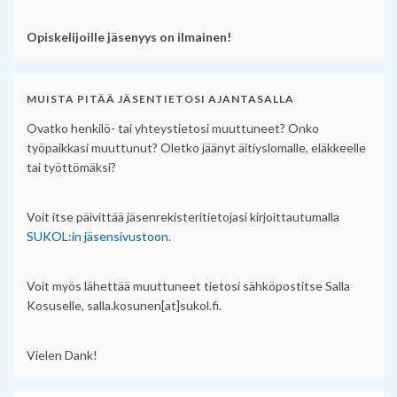
Opiskelijoille jäsenyys on ilmainen!
MUISTA PITÄÄ JÄSENTIETOSI AJANTASALLA
Ovatko henkilö- tai yhteystietosi muuttuneet? Onko
työpaikkasi muuttunut? Oletko jäänyt äitiyslomalle, eläkkeelle
tai työttömäksi?
Voit itse päivittää jäsenrekisteritietojasi kirjoittautumalla
SUKOL:in jäsensivustoon.
Voit myös lähettää muuttuneet tietosi sähköpostitse Salla
Kosuselle, salla.kosunen[at]sukol.fi.
Vielen Dank!