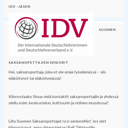
IDV -JÄSEN
SUOMEN
SAKSANOPETTAJIEN SENIORIT
Hei, saksanopettaja, joka et ole enää työelämässä – siis
eläköitynyt tai eläköitymässä!
Kiinnostaako Sinua vielä kontaktit saksanopettajiin ja yhdessä
oleilu esim. keskustelun, kulttuurin ja retkien muodossa?
Liity Suomen Saksanopettajat ry:n senioreihin! Jos olet
kiinnostunut, anna yhteystietosi Raili Tähtivyölle,