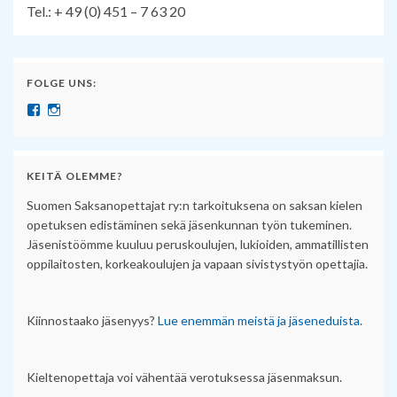
Tel.: + 49 (0) 451 – 7 63 20
FOLGE UNS:
Näytä SuomenSaksanopettajat:n profiili Facebook palvelussa
Näytä suomensaksanopettajat:n profiili Instagram palvelussa
KEITÄ OLEMME?
Suomen Saksanopettajat ry:n tarkoituksena on saksan kielen
opetuksen edistäminen sekä jäsenkunnan työn tukeminen.
Jäsenistöömme kuuluu peruskoulujen, lukioiden, ammatillisten
oppilaitosten, korkeakoulujen ja vapaan sivistystyön opettajia.
Kiinnostaako jäsenyys?
Lue enemmän meistä ja jäseneduista.
Kieltenopettaja voi vähentää verotuksessa jäsenmaksun.