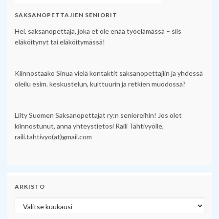
SAKSANOPETTAJIEN SENIORIT
Hei, saksanopettaja, joka et ole enää työelämässä – siis
eläköitynyt tai eläköitymässä!
Kiinnostaako Sinua vielä kontaktit saksanopettajiin ja yhdessä
oleilu esim. keskustelun, kulttuurin ja retkien muodossa?
Liity Suomen Saksanopettajat ry:n senioreihin! Jos olet
kiinnostunut, anna yhteystietosi Raili Tähtivyölle,
raili.tahtivyo(at)gmail.com
ARKISTO
Arkisto