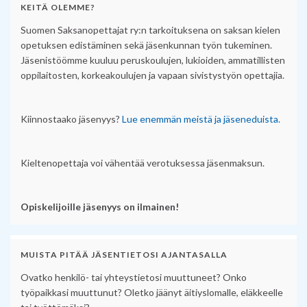
KEITÄ OLEMME?
Suomen Saksanopettajat ry:n tarkoituksena on saksan kielen
opetuksen edistäminen sekä jäsenkunnan työn tukeminen.
Jäsenistöömme kuuluu peruskoulujen, lukioiden, ammatillisten
oppilaitosten, korkeakoulujen ja vapaan sivistystyön opettajia.
Kiinnostaako jäsenyys?
Lue enemmän meistä ja jäseneduista.
Kieltenopettaja voi vähentää verotuksessa jäsenmaksun.
Opiskelijoille jäsenyys on ilmainen!
MUISTA PITÄÄ JÄSENTIETOSI AJANTASALLA
Ovatko henkilö- tai yhteystietosi muuttuneet? Onko
työpaikkasi muuttunut? Oletko jäänyt äitiyslomalle, eläkkeelle