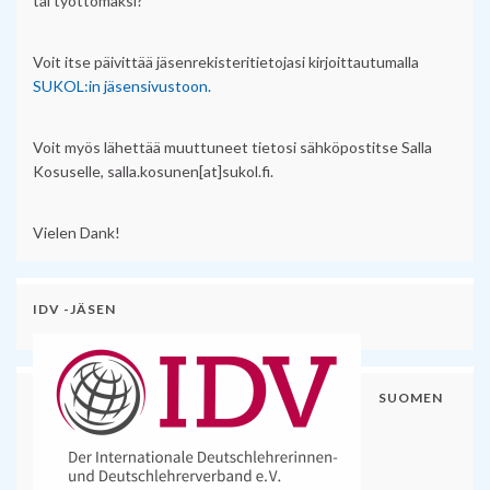
tai työttömäksi?
Voit itse päivittää jäsenrekisteritietojasi kirjoittautumalla
SUKOL:in jäsensivustoon.
Voit myös lähettää muuttuneet tietosi sähköpostitse Salla
Kosuselle, salla.kosunen[at]sukol.fi.
Vielen Dank!
IDV -JÄSEN
SUOMEN