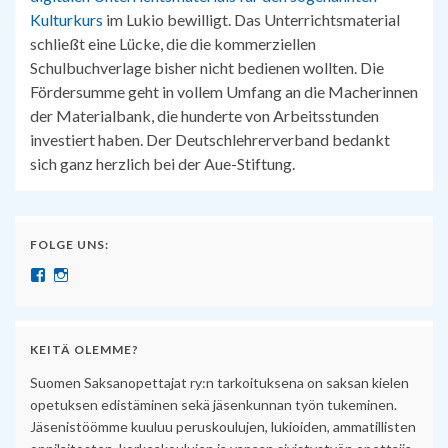
Kulturkurs
im Lukio bewilligt. Das Unterrichtsmaterial
schließt eine Lücke, die die kommerziellen
Schulbuchverlage bisher nicht bedienen wollten. Die
Fördersumme geht in vollem Umfang an die Macherinnen
der Materialbank, die hunderte von Arbeitsstunden
investiert haben. Der Deutschlehrerverband bedankt
sich ganz herzlich bei der Aue-Stiftung.
FOLGE UNS:
Näytä SuomenSaksanopettajat:n profiili Facebook palvelussa
Näytä suomensaksanopettajat:n profiili Instagram palvelussa
KEITÄ OLEMME?
Suomen Saksanopettajat ry:n tarkoituksena on saksan kielen
opetuksen edistäminen sekä jäsenkunnan työn tukeminen.
Jäsenistöömme kuuluu peruskoulujen, lukioiden, ammatillisten