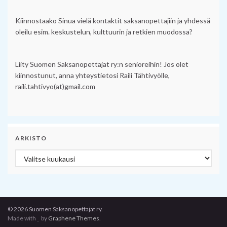
Kiinnostaako Sinua vielä kontaktit saksanopettajiin ja yhdessä
oleilu esim. keskustelun, kulttuurin ja retkien muodossa?
Liity Suomen Saksanopettajat ry:n senioreihin! Jos olet
kiinnostunut, anna yhteystietosi Raili Tähtivyölle,
raili.tahtivyo(at)gmail.com
ARKISTO
Arkisto
© 2026 Suomen Saksanopettajat ry.
Made with
by
Graphene Themes
.