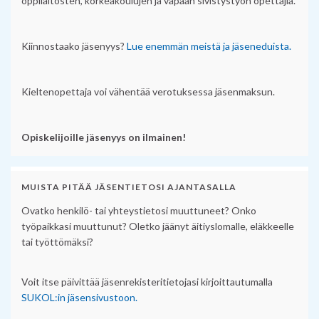
oppilaitosten, korkeakoulujen ja vapaan sivistystyön opettajia.
Kiinnostaako jäsenyys?
Lue enemmän meistä ja jäseneduista.
Kieltenopettaja voi vähentää verotuksessa jäsenmaksun.
Opiskelijoille jäsenyys on ilmainen!
MUISTA PITÄÄ JÄSENTIETOSI AJANTASALLA
Ovatko henkilö- tai yhteystietosi muuttuneet? Onko
työpaikkasi muuttunut? Oletko jäänyt äitiyslomalle, eläkkeelle
tai työttömäksi?
Voit itse päivittää jäsenrekisteritietojasi kirjoittautumalla
SUKOL:in jäsensivustoon.