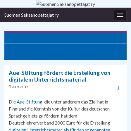
Suomen Saksanopettajat ry
Togg
navig
Deutsch-Finnischer Literaturabend in Berlin 16.6.2017
Kielenopetus muutoksessa – täydennyskoulutusta
kieltenopettajille Tampereella
Aue-Stiftung fördert die Erstellung von
digitalem Unterrichtsmaterial
31.5.2017
Die
Aue-Stiftung
, die unter anderem das Ziel hat in
Finnland die Kenntnis von der Kultur des deutschen
Sprachgebiets zu fördern, hat dem
Deutschlehrerverband 2000 Euro für die Erstellung
digitalen Unterrichtsmaterials für den sogenannten