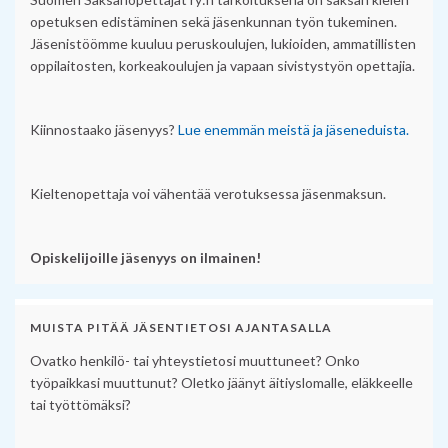
opetuksen edistäminen sekä jäsenkunnan työn tukeminen.
Jäsenistöömme kuuluu peruskoulujen, lukioiden, ammatillisten
oppilaitosten, korkeakoulujen ja vapaan sivistystyön opettajia.
Kiinnostaako jäsenyys?
Lue enemmän meistä ja jäseneduista.
Kieltenopettaja voi vähentää verotuksessa jäsenmaksun.
Opiskelijoille jäsenyys on ilmainen!
MUISTA PITÄÄ JÄSENTIETOSI AJANTASALLA
Ovatko henkilö- tai yhteystietosi muuttuneet? Onko
työpaikkasi muuttunut? Oletko jäänyt äitiyslomalle, eläkkeelle
tai työttömäksi?