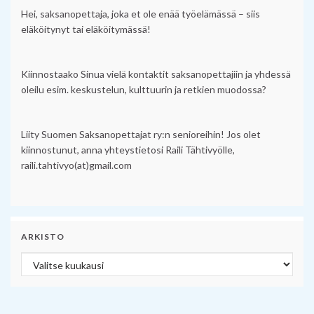
Hei, saksanopettaja, joka et ole enää työelämässä – siis
eläköitynyt tai eläköitymässä!
Kiinnostaako Sinua vielä kontaktit saksanopettajiin ja yhdessä
oleilu esim. keskustelun, kulttuurin ja retkien muodossa?
Liity Suomen Saksanopettajat ry:n senioreihin! Jos olet
kiinnostunut, anna yhteystietosi Raili Tähtivyölle,
raili.tahtivyo(at)gmail.com
ARKISTO
Arkisto