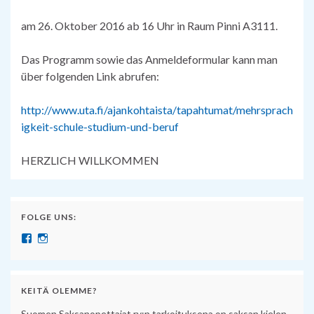
am 26. Oktober 2016 ab 16 Uhr in Raum Pinni A3111.
Das Programm sowie das Anmeldeformular kann man
über folgenden Link abrufen:
http://www.uta.fi/ajankohtaista/tapahtumat/mehrsprach
igkeit-schule-studium-und-beruf
HERZLICH WILLKOMMEN
FOLGE UNS:
Näytä SuomenSaksanopettajat:n profiili Facebook palvelussa
Näytä suomensaksanopettajat:n profiili Instagram palvelussa
KEITÄ OLEMME?
Suomen Saksanopettajat ry:n tarkoituksena on saksan kielen