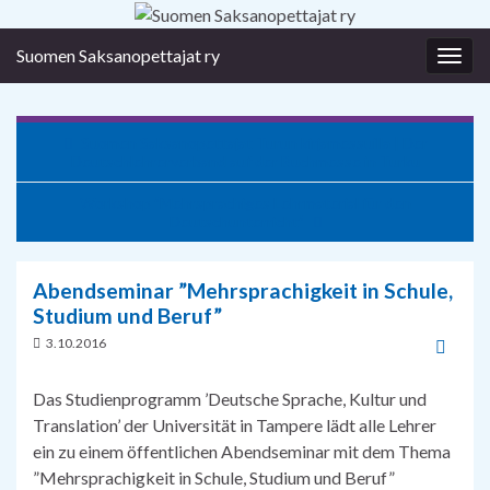
Suomen Saksanopettajat ry
Togg
navig
Suomen Saksanopettajat Turun kirjamessuilla | Der
Deutschlehrerverband auf der Buchmesse in Turku
Workshop ”Mehrsprachiges Lehrmaterial für den
Deutschunterricht”
Abendseminar ”Mehrsprachigkeit in Schule,
Studium und Beruf”
3.10.2016
Das Studienprogramm ’Deutsche Sprache, Kultur und
Translation’ der Universität in Tampere lädt alle Lehrer
ein zu einem öffentlichen Abendseminar mit dem Thema
”Mehrsprachigkeit in Schule, Studium und Beruf”