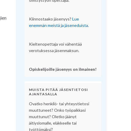
sivistystyön opettajia.
jien
Kiinnostaako jäsenyys?
Lue
enemmän meistä ja jäseneduista.
Kieltenopettaja voi vähentää
verotuksessa jäsenmaksun.
Opiskelijoille jäsenyys on ilmainen!
MUISTA PITÄÄ JÄSENTIETOSI
AJANTASALLA
Ovatko henkilö- tai yhteystietosi
muuttuneet? Onko työpaikkasi
muuttunut? Oletko jäänyt
äitiyslomalle, eläkkeelle tai
työttömäksi?