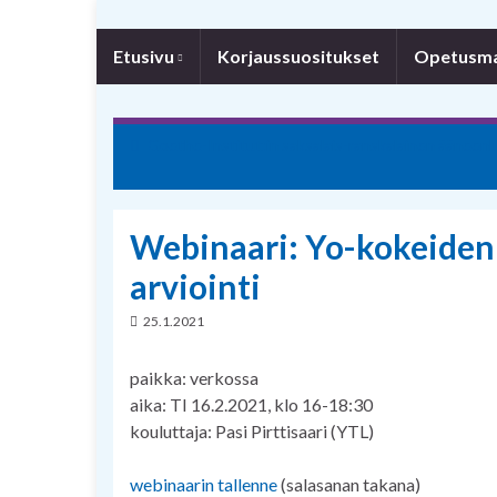
Etusivu
Korjaussuositukset
Opetusmat
Goethe-Institut:in saksalais-ranskalainen ääneenlu
Webinaari: Yo-kokeiden (
arviointi
25.1.2021
paikka: verkossa
aika: TI 16.2.2021, klo 16-18:30
kouluttaja: Pasi Pirttisaari (YTL)
webinaarin tallenne
(salasanan takana)