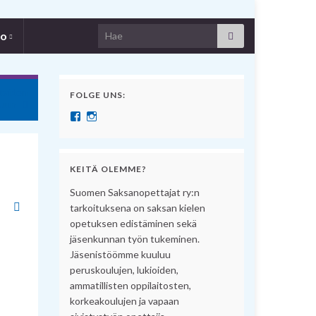
Search for:
fo
taidon
FOLGE UNS:
luun
Näytä SuomenSaksanopettajat:n profiili Facebook pal
Näytä suomensaksanopettajat:n profiili Instagram 
KEITÄ OLEMME?
Suomen Saksanopettajat ry:n
tarkoituksena on saksan kielen
opetuksen edistäminen sekä
jäsenkunnan työn tukeminen.
Jäsenistöömme kuuluu
peruskoulujen, lukioiden,
ammatillisten oppilaitosten,
korkeakoulujen ja vapaan