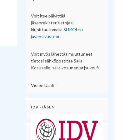
Voit itse päivittää
jäsenrekisteritietojasi
kirjoittautumalla
SUKOL:in
jäsensivustoon.
Voit myös lähettää muuttuneet
tietosi sähköpostitse Salla
Kosuselle, salla.kosunen[at]sukol.fi.
Vielen Dank!
IDV -JÄSEN