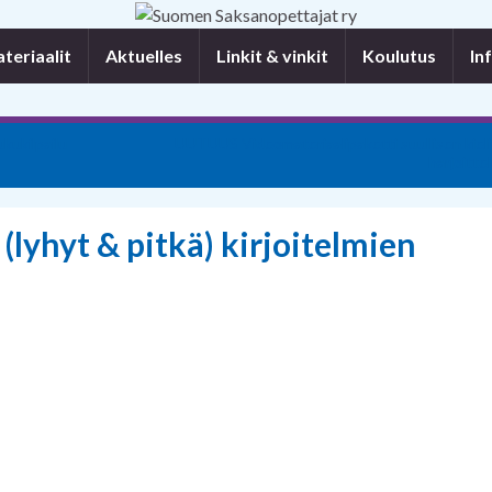
eriaalit
Aktuelles
Linkit & vinkit
Koulutus
In
kukilpailu
UUTUUS Videomateriaalipaketti suullisen kieli
harjoitte
lyhyt & pitkä) kirjoitelmien