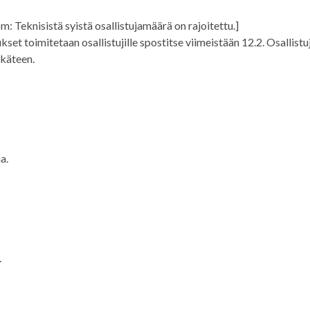
 Teknisistä syistä osallistujamäärä on rajoitettu.]
kset toimitetaan osallistujille spostitse viimeistään 12.2. Osallistu
ukäteen.
a.
.