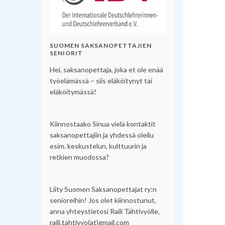
SUOMEN SAKSANOPETTAJIEN
SENIORIT
Hei, saksanopettaja, joka et ole enää
työelämässä – siis eläköitynyt tai
eläköitymässä!
Kiinnostaako Sinua vielä kontaktit
saksanopettajiin ja yhdessä oleilu
esim. keskustelun, kulttuurin ja
retkien muodossa?
Liity Suomen Saksanopettajat ry:n
senioreihin! Jos olet kiinnostunut,
anna yhteystietosi Raili Tähtivyölle,
raili.tahtivyo(at)gmail.com