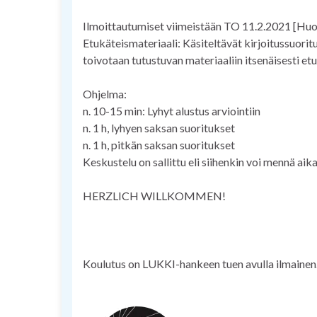
Ilmoittautumiset viimeistään TO 11.2.2021 [Huom:
Etukäteismateriaali: Käsiteltävät kirjoitussuoritu
toivotaan tutustuvan materiaaliin itsenäisesti et
Ohjelma:
n. 10-15 min: Lyhyt alustus arviointiin
n. 1 h, lyhyen saksan suoritukset
n. 1 h, pitkän saksan suoritukset
Keskustelu on sallittu eli siihenkin voi mennä aika
HERZLICH WILLKOMMEN!
Koulutus on LUKKI-hankeen tuen avulla ilmainen