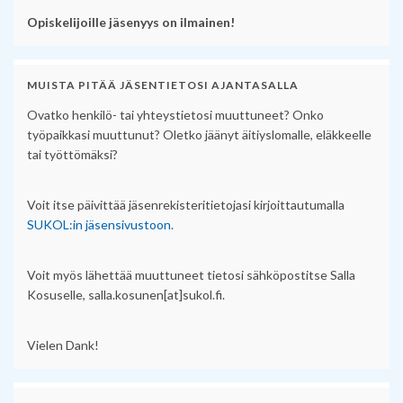
Opiskelijoille jäsenyys on ilmainen!
MUISTA PITÄÄ JÄSENTIETOSI AJANTASALLA
Ovatko henkilö- tai yhteystietosi muuttuneet? Onko
työpaikkasi muuttunut? Oletko jäänyt äitiyslomalle, eläkkeelle
tai työttömäksi?
Voit itse päivittää jäsenrekisteritietojasi kirjoittautumalla
SUKOL:in jäsensivustoon.
Voit myös lähettää muuttuneet tietosi sähköpostitse Salla
Kosuselle, salla.kosunen[at]sukol.fi.
Vielen Dank!