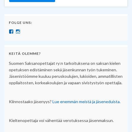
FOLGE UNS:
Näytä SuomenSaksanopettajat:n profiili Facebook palvelussa
Näytä suomensaksanopettajat:n profiili Instagram palvelussa
KEITÄ OLEMME?
Suomen Saksanopettajat ry:n tarkoituksena on saksan kielen
opetuksen edistäminen sekä jäsenkunnan työn tukeminen.
Jäsenistöömme kuuluu peruskoulujen, lukioiden, ammatillisten
oppilaitosten, korkeakoulujen ja vapaan sivistystyön opettajia.
Kiinnostaako jäsenyys?
Lue enemmän meistä ja jäseneduista.
Kieltenopettaja voi vähentää verotuksessa jäsenmaksun.