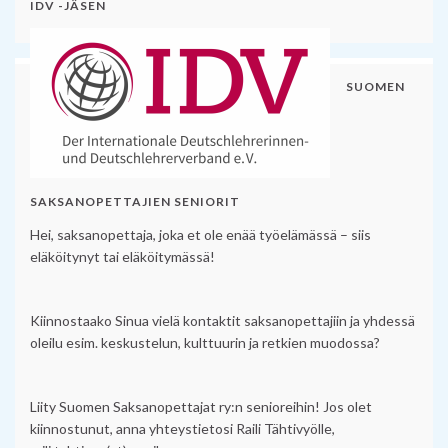
IDV -JÄSEN
SUOMEN
SAKSANOPETTAJIEN SENIORIT
Hei, saksanopettaja, joka et ole enää työelämässä – siis
eläköitynyt tai eläköitymässä!
Kiinnostaako Sinua vielä kontaktit saksanopettajiin ja yhdessä
oleilu esim. keskustelun, kulttuurin ja retkien muodossa?
Liity Suomen Saksanopettajat ry:n senioreihin! Jos olet
kiinnostunut, anna yhteystietosi Raili Tähtivyölle,