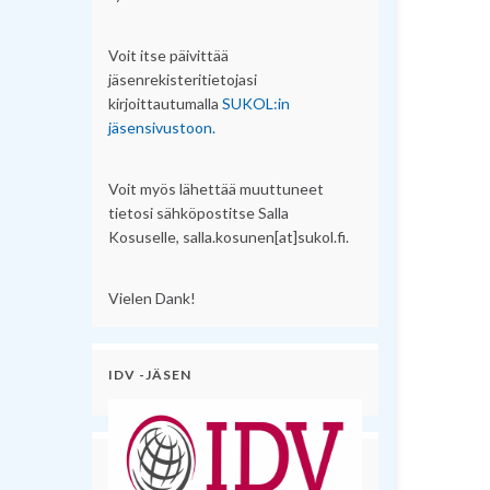
Voit itse päivittää
jäsenrekisteritietojasi
kirjoittautumalla
SUKOL:in
jäsensivustoon.
Voit myös lähettää muuttuneet
tietosi sähköpostitse Salla
Kosuselle, salla.kosunen[at]sukol.fi.
Vielen Dank!
IDV -JÄSEN