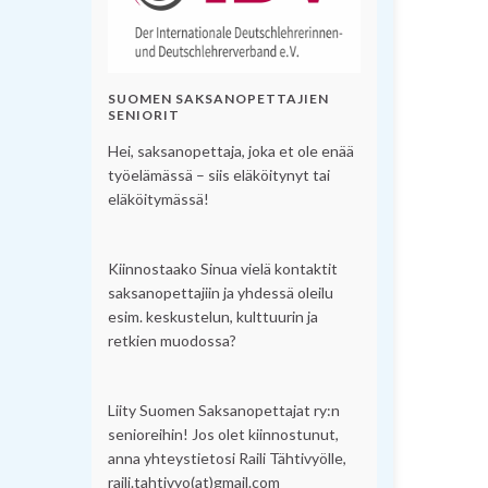
SUOMEN SAKSANOPETTAJIEN
SENIORIT
Hei, saksanopettaja, joka et ole enää
työelämässä – siis eläköitynyt tai
eläköitymässä!
Kiinnostaako Sinua vielä kontaktit
saksanopettajiin ja yhdessä oleilu
esim. keskustelun, kulttuurin ja
retkien muodossa?
Liity Suomen Saksanopettajat ry:n
senioreihin! Jos olet kiinnostunut,
anna yhteystietosi Raili Tähtivyölle,
raili.tahtivyo(at)gmail.com