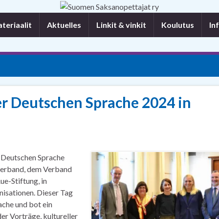
eriaalit
Aktuelles
Linkit & vinkit
Koulutus
In
er Deutschen Sprache 2024 in
 Deutschen Sprache
rverband, dem Verband
e-Stiftung, in
isationen. Dieser Tag
ache und bot ein
r Vorträge, kultureller