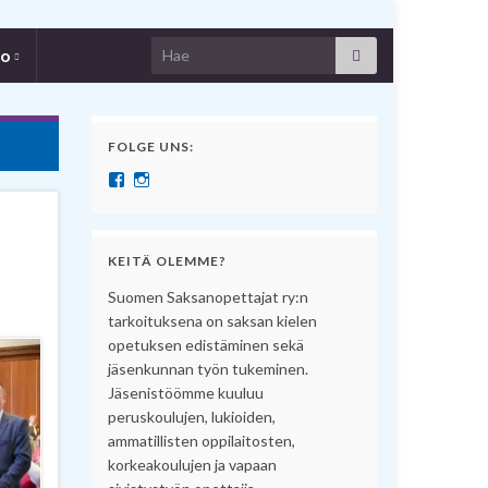
Search for:
fo
FOLGE UNS:
Näytä SuomenSaksanopettajat:n profiili Facebook pal
Näytä suomensaksanopettajat:n profiili Instagram 
KEITÄ OLEMME?
Suomen Saksanopettajat ry:n
tarkoituksena on saksan kielen
opetuksen edistäminen sekä
jäsenkunnan työn tukeminen.
Jäsenistöömme kuuluu
peruskoulujen, lukioiden,
ammatillisten oppilaitosten,
korkeakoulujen ja vapaan