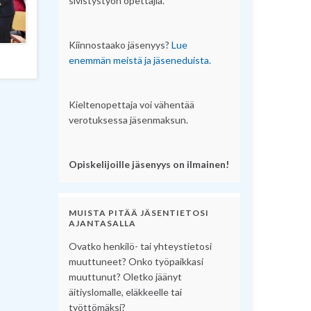
sivistystyön opettajia.
Kiinnostaako jäsenyys?
Lue
enemmän meistä ja jäseneduista.
Kieltenopettaja voi vähentää
verotuksessa jäsenmaksun.
Opiskelijoille jäsenyys on ilmainen!
MUISTA PITÄÄ JÄSENTIETOSI
AJANTASALLA
Ovatko henkilö- tai yhteystietosi
muuttuneet? Onko työpaikkasi
muuttunut? Oletko jäänyt
äitiyslomalle, eläkkeelle tai
työttömäksi?