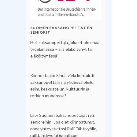
SUOMEN SAKSANOPETTAJIEN
SENIORIT
Hei, saksanopettaja, joka et ole enää
työelämässä – siis eläköitynyt tai
eläköitymässä!
Kiinnostaako Sinua vielä kontaktit
saksanopettajiin ja yhdessä oleilu
esim. keskustelun, kulttuurin ja
retkien muodossa?
Liity Suomen Saksanopettajat ry:n
senioreihin! Jos olet kiinnostunut,
anna yhteystietosi Raili Tähtivyölle,
raili.tahtivyo(at)gmail.com