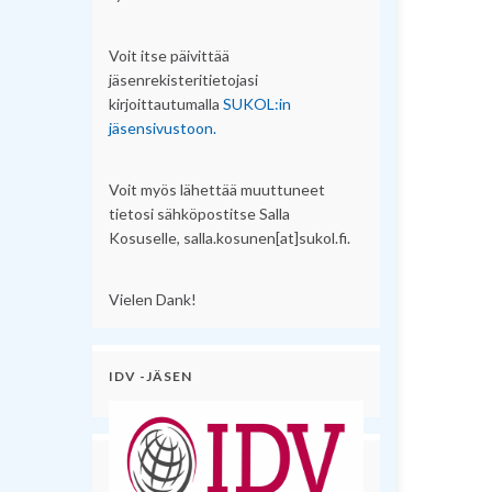
Voit itse päivittää
jäsenrekisteritietojasi
kirjoittautumalla
SUKOL:in
jäsensivustoon.
Voit myös lähettää muuttuneet
tietosi sähköpostitse Salla
Kosuselle, salla.kosunen[at]sukol.fi.
Vielen Dank!
IDV -JÄSEN