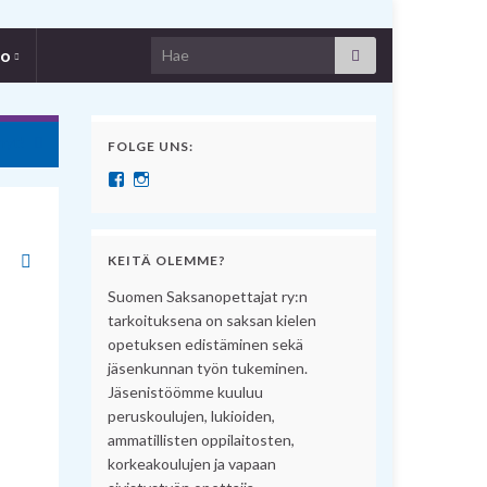
Search for:
fo
nyt!
FOLGE UNS:
Näytä SuomenSaksanopettajat:n profiili Facebook pal
Näytä suomensaksanopettajat:n profiili Instagram 
KEITÄ OLEMME?
Suomen Saksanopettajat ry:n
tarkoituksena on saksan kielen
opetuksen edistäminen sekä
jäsenkunnan työn tukeminen.
Jäsenistöömme kuuluu
peruskoulujen, lukioiden,
ammatillisten oppilaitosten,
korkeakoulujen ja vapaan