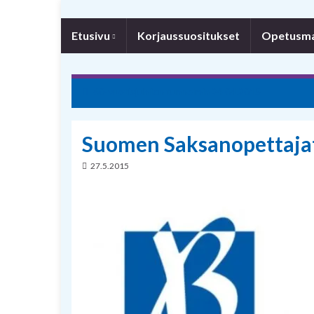
Etusivu
Korjaussuositukset
Opetusmat
60-vuotisjuhlien tunnelmia 24.04.2015
Suomen Saksanopettajat
27.5.2015