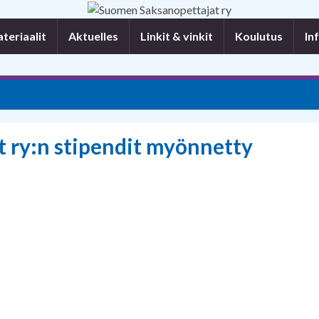
eriaalit
Aktuelles
Linkit & vinkit
Koulutus
In
Materiaalipaketti 2015–2016 on nyt ilmesty
 ry:n stipendit myönnetty