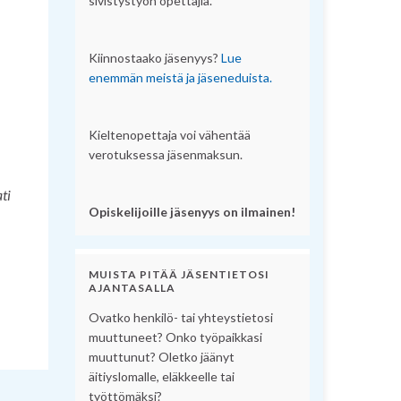
sivistystyön opettajia.
Kiinnostaako jäsenyys?
Lue
enemmän meistä ja jäseneduista.
Kieltenopettaja voi vähentää
verotuksessa jäsenmaksun.
ati
Opiskelijoille jäsenyys on ilmainen!
MUISTA PITÄÄ JÄSENTIETOSI
AJANTASALLA
Ovatko henkilö- tai yhteystietosi
muuttuneet? Onko työpaikkasi
muuttunut? Oletko jäänyt
äitiyslomalle, eläkkeelle tai
työttömäksi?