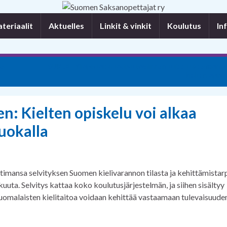
eriaalit
Aktuelles
Linkit & vinkit
Koulutus
In
sä
SUKOL: Yliopistojen todistusvalinnan tulee tukea monipu
kielten opisk
n: Kielten opiskelu voi alkaa
uokalla
atimansa selvityksen Suomen kielivarannon tilasta ja kehittämistar
uuta. Selvitys kattaa koko koulutusjärjestelmän, ja siihen sisältyy
uomalaisten kielitaitoa voidaan kehittää vastaamaan tulevaisuude