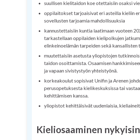
suullisen kielitaidon koe otettaisiin osaksi v
oppilaitokset tarjoaisivat eri asteilla kieliin e
sovellusten tarjoamia mahdollisuuksia
kannustettaisiin kuntia laatimaan vuoteen 202
tarkastellaan oppilaiden kielipolkujen jatkum
elinkeinoelämän tarpeiden sekä kansallisten 
muutettaisiin asetusta yliopistojen tutkinnois
taidon osoittamista. Osaamisen hankkimiseen j
ja vapaan sivistystyön yhteistyönä.
korkeakoulut sopisivat Unifin ja Arenen johdo
perusopetuksesta kielikeskuksissa tai vastaav
kehittämisen kanssa.
yliopistot kehittäisivät uudenlaisia, kieliaine
Kieliosaaminen nykyisin