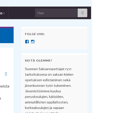
Search for:
fo
olista
FOLGE UNS:
elua
Näytä SuomenSaksanopettajat:n profiili Facebook pal
Näytä suomensaksanopettajat:n profiili Instagram 
KEITÄ OLEMME?
Suomen Saksanopettajat ry:n
tarkoituksena on saksan kielen
opetuksen edistäminen sekä
jäsenkunnan työn tukeminen.
peista
Jäsenistöömme kuuluu
peruskoulujen, lukioiden,
n
ammatillisten oppilaitosten,
korkeakoulujen ja vapaan