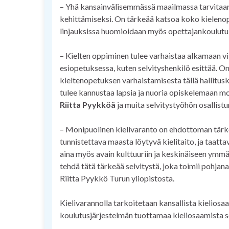
– Yhä kansainvälisemmässä maailmassa tarvitaan 
kehittämiseksi. On tärkeää katsoa koko kielenopp
linjauksissa huomioidaan myös opettajankoulutu
– Kielten oppiminen tulee varhaistaa alkamaan vi
esiopetuksessa, kuten selvityshenkilö esittää. O
kieltenopetuksen varhaistamisesta tällä hallitusk
tulee kannustaa lapsia ja nuoria opiskelemaan moni
Riitta Pyykköä
ja muita selvitystyöhön osallist
– Monipuolinen kielivaranto on ehdottoman tär
tunnistettava maasta löytyvä kielitaito, ja taatta
aina myös avain kulttuuriin ja keskinäiseen ymmär
tehdä tätä tärkeää selvitystä, joka toimii pohjana
Riitta Pyykkö Turun yliopistosta.
Kielivarannolla tarkoitetaan kansallista kieliosa
koulutusjärjestelmän tuottamaa kieliosaamista s