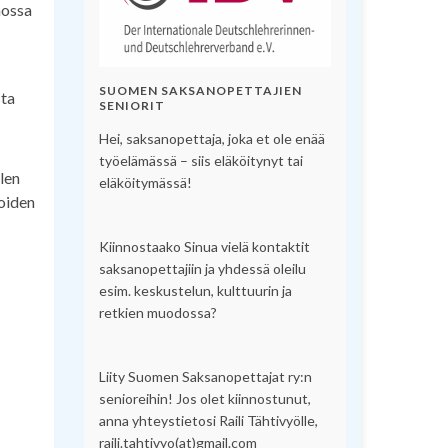
nossa
SUOMEN SAKSANOPETTAJIEN
sta
SENIORIT
Hei, saksanopettaja, joka et ole enää
työelämässä – siis eläköitynyt tai
elen
eläköitymässä!
ioiden
Kiinnostaako Sinua vielä kontaktit
saksanopettajiin ja yhdessä oleilu
esim. keskustelun, kulttuurin ja
retkien muodossa?
Liity Suomen Saksanopettajat ry:n
senioreihin! Jos olet kiinnostunut,
anna yhteystietosi Raili Tähtivyölle,
raili.tahtivyo(at)gmail.com