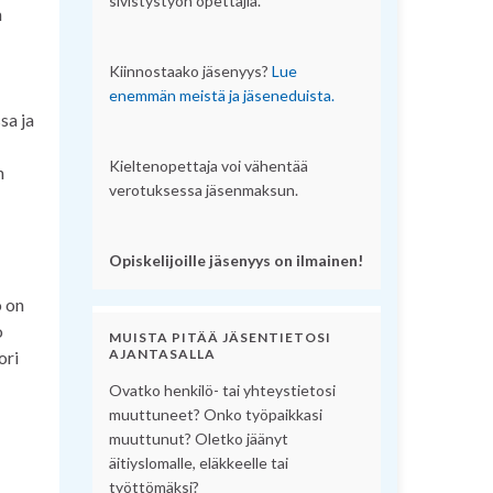
sivistystyön opettajia.
n
Kiinnostaako jäsenyys?
Lue
enemmän meistä ja jäseneduista.
sa ja
Kieltenopettaja voi vähentää
n
verotuksessa jäsenmaksun.
Opiskelijoille jäsenyys on ilmainen!
o on
o
MUISTA PITÄÄ JÄSENTIETOSI
AJANTASALLA
ori
Ovatko henkilö- tai yhteystietosi
muuttuneet? Onko työpaikkasi
muuttunut? Oletko jäänyt
äitiyslomalle, eläkkeelle tai
työttömäksi?