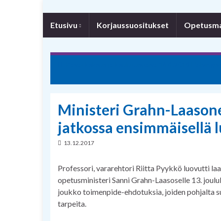
Etusivu
Korjaussuositukset
Opetusmat
Kevätkokous ja koulutuspäivä 14.4.2018 Helsingis
Ministeri Grahn-Laasone
jatkossa ensimmäisellä l
13.12.2017
Professori, vararehtori Riitta Pyykkö luovutti la
opetusministeri Sanni Grahn-Laasoselle 13. jouluk
joukko toimenpide-ehdotuksia, joiden pohjalta s
tarpeita.