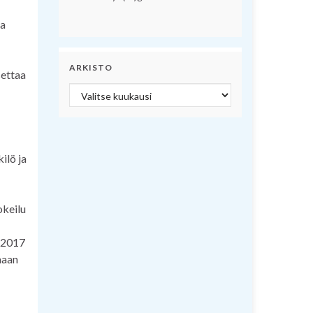
aa
ARKISTO
settaa
Arkisto
ilö ja
okeilu
 2017
maan