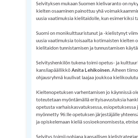
Selvityksen mukaan Suomen kielivaranto on nykyis
kielten osaaminen painottuu yhä voimakkaammin 
uusia vaatimuksia kielitaidolle, kun esimerkiksi 
Suomi on monikulttuuristunut ja -kielistynyt v
uusia vaatimuksia toisaalta kotimaisten kielten 
kielitaidon tunnistamisen ja tunnustamisen käytän
Selvityshenkilön tukena toimi opetus- ja kulttuu
kansliapäällikkö
Anita Lehikoinen
. Aiheen tiimo
ohjausryhmä kuulivat laajaa joukkoa kielikoulutu
Kieltenopetuksen varhentamisen jo käynnissä ole
toteutetaan myöntämällä erityisavustuksia hankkei
opetusta varhaiskasvatuksessa, esiopetuksessa
myönnetty 96:lle opetuksen järjestäjälle yhteens
ja opiskelemaan kieliä sosioekonomisesta, etnise
Selvitys toimii pohjana kansallisen kielistrategian