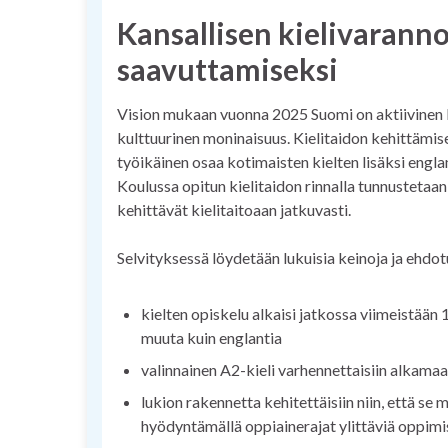
Kansallisen kielivaranno
saavuttamiseksi
Vision mukaan vuonna 2025 Suomi on aktiivinen ka
kulttuurinen moninaisuus. Kielitaidon kehittämis
työikäinen osaa kotimaisten kielten lisäksi engl
Koulussa opitun kielitaidon rinnalla tunnustetaan
kehittävät kielitaitoaan jatkuvasti.
Selvityksessä löydetään lukuisia keinoja ja ehdot
kielten opiskelu alkaisi jatkossa viimeistään 1
muuta kuin englantia
valinnainen A2-kieli varhennettaisiin alkamaan 
lukion rakennetta kehitettäisiin niin, että se
hyödyntämällä oppiainerajat ylittäviä oppim