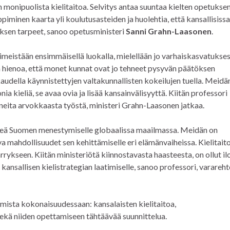
monipuolista kielitaitoa. Selvitys antaa suuntaa kielten opetukse
iminen kaarta yli koulutusasteiden ja huolehtia, että kansallisissa
ksen tarpeet, sanoo opetusministeri
Sanni Grahn-Laasonen
.
imeistään ensimmäisellä luokalla, mielellään jo varhaiskasvatukses
n hienoa, että monet kunnat ovat jo tehneet pysyvän päätöksen
audella käynnistettyjen valtakunnallisten kokeilujen tuella. Meidä
a kieliä, se avaa ovia ja lisää kansainvälisyyttä. Kiitän professori
uneita arvokkaasta työstä, ministeri Grahn-Laasonen jatkaa.
keä Suomen menestymiselle globaalissa maailmassa. Meidän on
va mahdollisuudet sen kehittämiselle eri elämänvaiheissa. Kielitait
rykseen. Kiitän ministeriötä kiinnostavasta haasteesta, on ollut il
 kansallisen kielistrategian laatimiselle, sanoo professori, varareht
amista kokonaisuudessaan: kansalaisten kielitaitoa,
ekä niiden opettamiseen tähtäävää suunnittelua.