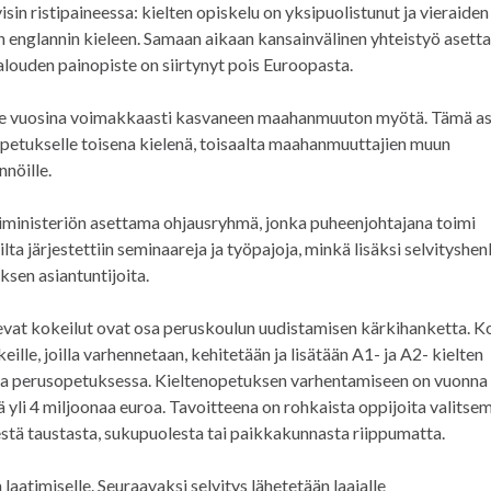
in ristipaineessa: kielten opiskelu on yksipuolistunut ja vieraiden
englannin kieleen. Samaan aikaan kansainvälinen yhteistyö asett
talouden painopiste on siirtynyt pois Euroopasta.
iime vuosina voimakkaasti kasvaneen maahanmuuton myötä. Tämä a
opetukselle toisena kielenä, toisaalta maahanmuuttajien muun
nöille.
riministeriön asettama ohjausryhmä, jonka puheenjohtajana toimi
ilta järjestettiin seminaareja ja työpajoja, minkä lisäksi selvityshenk
ksen asiantuntijoita.
vat kokeilut ovat osa peruskoulun uudistamisen kärkihanketta. K
lle, joilla varhennetaan, kehitetään ja lisätään A1- ja A2- kielten
 ja perusopetuksessa. Kieltenopetuksen varhentamiseen on vuonna
ä yli 4 miljoonaa euroa. Tavoitteena on rohkaista oppijoita valitse
stä taustasta, sukupuolesta tai paikkakunnasta riippumatta.
 laatimiselle. Seuraavaksi selvitys lähetetään laajalle