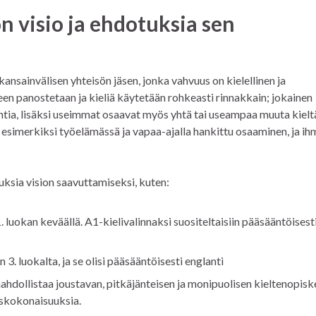
n visio ja ehdotuksia sen
nsainvälisen yhteisön jäsen, jonka vahvuus on kielellinen ja
een panostetaan ja kieliä käytetään rohkeasti rinnakkain; jokainen
antia, lisäksi useimmat osaavat myös yhtä tai useampaa muuta kielt
 esimerkiksi työelämässä ja vapaa-ajalla hankittu osaaminen, ja ih
uksia vision saavuttamiseksi, kuten:
. luokan keväällä. A1-kielivalinnaksi suositeltaisiin pääsääntöisest
3. luokalta, ja se olisi pääsääntöisesti englanti
 mahdollistaa joustavan, pitkäjänteisen ja monipuolisen kieltenopisk
iskokonaisuuksia.