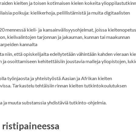
ieraiden kielten ja toisen kotimaisen kielen kokeita ylioppilastutkin
rilaisia polkuja: kielikerhoja, pelillistämistä ja muita digitaalisten
0 mennessä kieli- ja kansainvälisyysohjelmat, joissa kieltenopetu
on, kielivalintojen tarjonnan ja jakauman, kunnan tai maakunnan
tarpeiden kannalta
ta niin, että opiskelijalta edellytetään vähintään kahden vieraan ki
a osoittamiseen kehitettäisiin joustavia malleja yliopistojen, luk
lla työnjaosta ja yhteistyöstä Aasian ja Afrikan kielten
issa. Tarkastelu tehtäisiin rinnan kielten tutkintokoulutuksen
ita ja muuta substanssia yhdistäviä tutkinto-ohjelmia.
 ristipaineessa