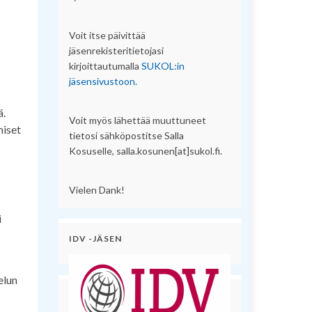
Voit itse päivittää
jäsenrekisteritietojasi
kirjoittautumalla
SUKOL:in
jäsensivustoon.
ä.
Voit myös lähettää muuttuneet
miset
tietosi sähköpostitse Salla
Kosuselle, salla.kosunen[at]sukol.fi.
Vielen Dank!
i
IDV -JÄSEN
elun