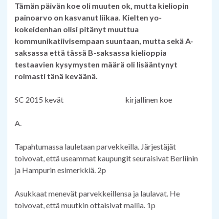
Tämän päivän koe oli muuten ok, mutta kieliopin
painoarvo on kasvanut liikaa. Kielten yo-
kokeidenhan olisi pitänyt muuttua
kommunikatiivisempaan suuntaan, mutta sekä A-
saksassa että tässä B-saksassa kielioppia
testaavien kysymysten määrä oli lisääntynyt
roimasti tänä keväänä.
SC 2015 kevät kirjallinen koe
A.
Tapahtumassa lauletaan parvekkeilla. Järjestäjät
toivovat, että useammat kaupungit seuraisivat Berliinin
ja Hampurin esimerkkiä. 2p
Asukkaat menevät parvekkeillensa ja laulavat. He
toivovat, että muutkin ottaisivat mallia. 1p