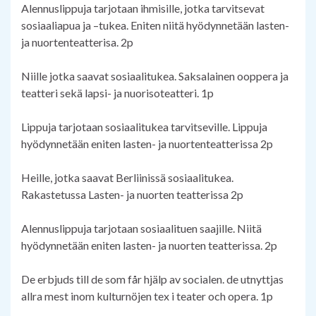
Alennuslippuja tarjotaan ihmisille, jotka tarvitsevat
sosiaaliapua ja –tukea. Eniten niitä hyödynnetään lasten-
ja nuortenteatterisa. 2p
Niille jotka saavat sosiaalitukea. Saksalainen ooppera ja
teatteri sekä lapsi- ja nuorisoteatteri. 1p
Lippuja tarjotaan sosiaalitukea tarvitseville. Lippuja
hyödynnetään eniten lasten- ja nuortenteatterissa 2p
Heille, jotka saavat Berliinissä sosiaalitukea.
Rakastetussa Lasten- ja nuorten teatterissa 2p
Alennuslippuja tarjotaan sosiaalituen saajille. Niitä
hyödynnetään eniten lasten- ja nuorten teatterissa. 2p
De erbjuds till de som får hjälp av socialen. de utnyttjas
allra mest inom kulturnöjen tex i teater och opera. 1p