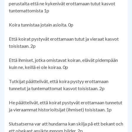
perustalta että ne kykenivät erottamaan tutut kasvot
tuntemattomista 1p
Koira tunnistaa jotain asioita. 0p
Että koirat pystyvät erottamaan tutut ja vieraat kasvot
toisistaan. 2p
Että ihmiset, jotka omistavat koiran, elävät pidempään
kuin ne, keillä ei ole koiraa. 0p
Tutkijat päättelivät, että koira pystyy erottamaan
tunnetut ja tuntemattomat kasvot toisistaan. 2p
He päättelivät, että koirat pystyvät erottamaan tunnetut
ja vieraammat historioitsijat (ihmiset) toisistaan. 1p
Slutsatserna var att hundarna kan skilja på ett bekant och
ett obekant ansikte genom bilder. 2p