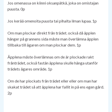
Jos omenassa on kiinni oksanpätkä, joka on omistajan
puusta. 0p
Jos kerää omenoita puusta tai pihalta ilman lupaa. 1p
Om man plockar direkt från trädet. också då äpplen
hänger på grannens sida måste man överlämna äpplen
tillbaka till ägaren om man plockar dem. 1p
Äpplena måste överlämnas om de är plockade rakt
frånträdet, också fastän äpplena skulle hänga utanför
trädets ägares område. 1p
Om de har plockats från trädet eller eller om man har
skakat trädet så att äpplena har fallit in på ens egen gård.
2p