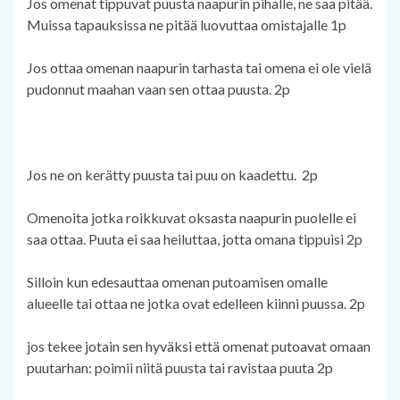
Jos omenat tippuvat puusta naapurin pihalle, ne saa pitää.
Muissa tapauksissa ne pitää luovuttaa omistajalle 1p
Jos ottaa omenan naapurin tarhasta tai omena ei ole vielä
pudonnut maahan vaan sen ottaa puusta. 2p
Jos ne on kerätty puusta tai puu on kaadettu. 2p
Omenoita jotka roikkuvat oksasta naapurin puolelle ei
saa ottaa. Puuta ei saa heiluttaa, jotta omana tippuisi 2p
Silloin kun edesauttaa omenan putoamisen omalle
alueelle tai ottaa ne jotka ovat edelleen kiinni puussa. 2p
jos tekee jotain sen hyväksi että omenat putoavat omaan
puutarhan: poimii niitä puusta tai ravistaa puuta 2p