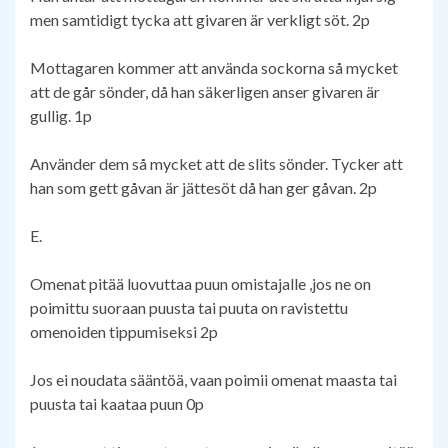
men samtidigt tycka att givaren är verkligt söt. 2p
Mottagaren kommer att använda sockorna så mycket
att de går sönder, då han säkerligen anser givaren är
gullig. 1p
Använder dem så mycket att de slits sönder. Tycker att
han som gett gåvan är jättesöt då han ger gåvan. 2p
E.
Omenat pitää luovuttaa puun omistajalle ,jos ne on
poimittu suoraan puusta tai puuta on ravistettu
omenoiden tippumiseksi 2p
Jos ei noudata sääntöä, vaan poimii omenat maasta tai
puusta tai kaataa puun 0p