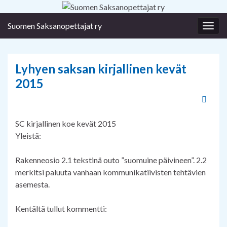
Suomen Saksanopettajat ry
Togg
navig
Lyhyen saksan kirjallinen kevät
2015
SC kirjallinen koe kevät 2015
Yleistä:
Rakenneosio 2.1 tekstinä outo ”suomuine päivineen”. 2.2
merkitsi paluuta vanhaan kommunikatiivisten tehtävien
asemesta.
Kentältä tullut kommentti: