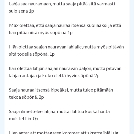
Lahja saa nauramaan, mutta saaja pitää sitä varmasti
suloisena 1p
Max olettaa, että saaja nauraa itsensä kuoliaaksi ja että
hän pitää niitä myös söpöinä 1p
Hän olettaa saajan nauravan lahjalle, mutta myös pitävän
sitä todella söpönä. 1p
hän olettaa lahjan saajan nauravan paljon, mutta pitävän
lahjan antajaa ja koko elettä hyvin söpönä 2p
Saaja nauraa itsensä kipeäksi, mutta tulee pitämään
tekoa söpönä. 2p
Saaja ihmettelee lahjaa, mutta ilahtuu koska häntä
muistettiin. 0p
Han antar att mottagaren kommer att skratta ihjäl sig