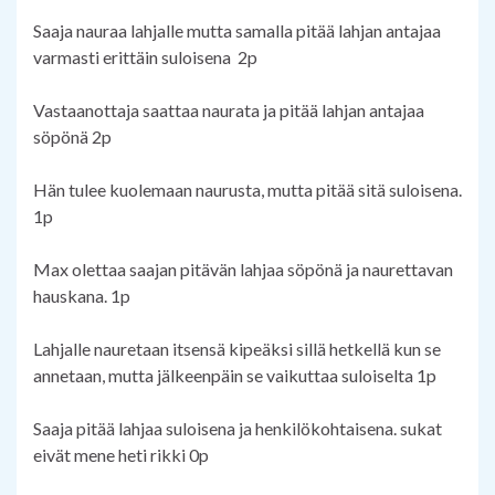
Saaja nauraa lahjalle mutta samalla pitää lahjan antajaa
varmasti erittäin suloisena 2p
Vastaanottaja saattaa naurata ja pitää lahjan antajaa
söpönä 2p
Hän tulee kuolemaan naurusta, mutta pitää sitä suloisena.
1p
Max olettaa saajan pitävän lahjaa söpönä ja naurettavan
hauskana. 1p
Lahjalle nauretaan itsensä kipeäksi sillä hetkellä kun se
annetaan, mutta jälkeenpäin se vaikuttaa suloiselta 1p
Saaja pitää lahjaa suloisena ja henkilökohtaisena. sukat
eivät mene heti rikki 0p