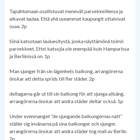
Tapahtumaan osallistuvat menevät parvekkeillensa ja
alkavat laulaa. Että yhä useammat kaupungit ottaisivat
osaa. 2p
Siinä katsotaan lauluesitystä, jonka näyttämönä toimii
parvekkeet. Ettei katsojia ole enempää kuin Hampurissa
ja Berliinissä on. 1p
Man sjunger från sin lägenhets balkong. arrangörerna
önskar att detta sprids till fler städer. 2p
deltagarna går ut till sin balkong för att sjunga allsång.
arrangörerna önskar att andra städer deltar också. 1p
Under evenmanget ”de sjungande balkongernas natt”
ställer sig invånarna på sina balkonger och sjunger.
arrangörerna önskar att andra städer tog mall av Berlin.
2p