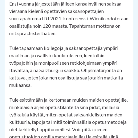
Ensi vuonna järjestetään jälleen kansainvälinen saksaa
vieraana kielenä opettavien saksanopettajien
suurtapahtuma IDT2021-konferenssi. Wieniin odotetaan
osallistujia noin 120 maasta. Tapahtuman mottona on
mit.sprache.teil.haben.
Tule tapaamaan kollegoja ja saksanopettajia ympäri
maailman ja osallistu koulutukseen, luentoihin,
työpajoihin ja monipuoliseen retkiohjelmaan ympäri
Itävaltaa, aina Salzburgiin saakka. Ohjelmatarjonta on
kattava, joten jokainen osallistuja saa jotakin matkalta
mukaansa.
Tule esittämään ja kertomaan muiden maiden opettajille,
minkälaisia arjen opetustilanteita sinä pidät, millaisia
työkaluja käytät, miten opetat saksankielisten maiden
kulttuuria, tapoja tai mitä toiminnallisia opetusmetodeja
olet kehitellyt oppitunneillesi. Voit pitää pienen
opetustuokion omilla materiaaleillasi ja esitellä siinä