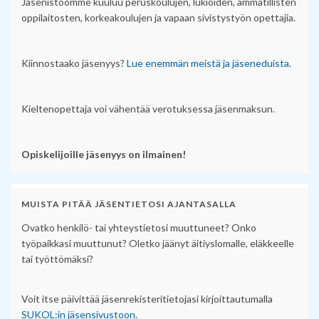
Jäsenistöömme kuuluu peruskoulujen, lukioiden, ammatillisten
oppilaitosten, korkeakoulujen ja vapaan sivistystyön opettajia.
Kiinnostaako jäsenyys?
Lue enemmän meistä ja jäseneduista.
Kieltenopettaja voi vähentää verotuksessa jäsenmaksun.
Opiskelijoille jäsenyys on ilmainen!
MUISTA PITÄÄ JÄSENTIETOSI AJANTASALLA
Ovatko henkilö- tai yhteystietosi muuttuneet? Onko
työpaikkasi muuttunut? Oletko jäänyt äitiyslomalle, eläkkeelle
tai työttömäksi?
Voit itse päivittää jäsenrekisteritietojasi kirjoittautumalla
SUKOL:in jäsensivustoon.