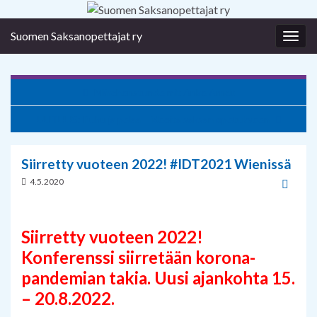
Suomen Saksanopettajat ry
Togg
navig
Märchenstunde mit Anke Arndt
UUTUUS: Puhu ja pelaa – ideoita saksan opetukseen
Siirretty vuoteen 2022! #IDT2021 Wienissä
4.5.2020
Siirretty vuoteen 2022!
Konferenssi siirretään korona-
pandemian takia. Uusi ajankohta 15.
– 20.8.2022.