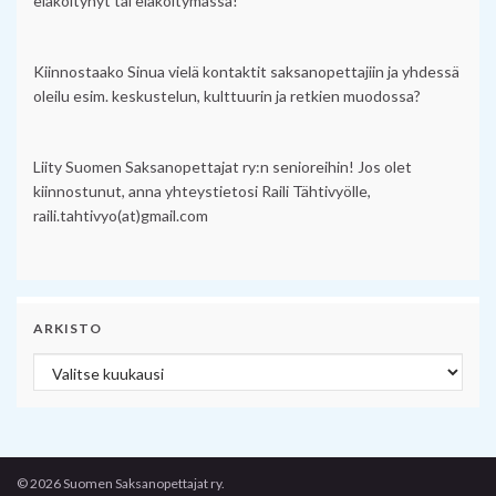
eläköitynyt tai eläköitymässä!
Kiinnostaako Sinua vielä kontaktit saksanopettajiin ja yhdessä
oleilu esim. keskustelun, kulttuurin ja retkien muodossa?
Liity Suomen Saksanopettajat ry:n senioreihin! Jos olet
kiinnostunut, anna yhteystietosi Raili Tähtivyölle,
raili.tahtivyo(at)gmail.com
ARKISTO
Arkisto
© 2026 Suomen Saksanopettajat ry.