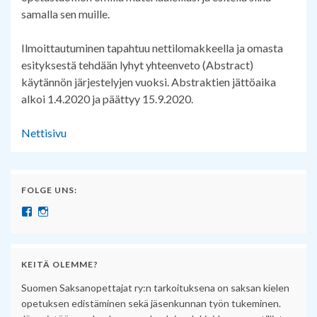
samalla sen muille.
Ilmoittautuminen tapahtuu nettilomakkeella ja omasta
esityksestä tehdään lyhyt yhteenveto (Abstract)
käytännön järjestelyjen vuoksi. Abstraktien jättöaika
alkoi 1.4.2020 ja päättyy 15.9.2020.
Nettisivu
FOLGE UNS:
Näytä SuomenSaksanopettajat:n profiili Facebook palvelussa
Näytä suomensaksanopettajat:n profiili Instagram palvelussa
KEITÄ OLEMME?
Suomen Saksanopettajat ry:n tarkoituksena on saksan kielen
opetuksen edistäminen sekä jäsenkunnan työn tukeminen.