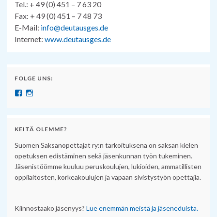
Tel.: + 49 (0) 451 – 7 63 20
Fax: + 49 (0) 451 – 7 48 73
E-Mail:
info@deutausges.de
Internet:
www.deutausges.de
FOLGE UNS:
Näytä SuomenSaksanopettajat:n profiili Facebook palvelussa
Näytä suomensaksanopettajat:n profiili Instagram palvelussa
KEITÄ OLEMME?
Suomen Saksanopettajat ry:n tarkoituksena on saksan kielen
opetuksen edistäminen sekä jäsenkunnan työn tukeminen.
Jäsenistöömme kuuluu peruskoulujen, lukioiden, ammatillisten
oppilaitosten, korkeakoulujen ja vapaan sivistystyön opettajia.
Kiinnostaako jäsenyys?
Lue enemmän meistä ja jäseneduista.