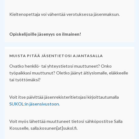
Kieltenopettaja voi vähentää verotuksessa jäsenmaksun.
Opiskelijoille jäsenyys on ilmainen!
MUISTA PITÄÄ JÄSENTIETOSI AJANTASALLA
Ovatko henkilö- tai yhteystietosi muuttuneet? Onko
työpaikkasi muuttunut? Oletko jäänyt äitiyslomalle, eläkkeelle
tai työttömäksi?
Voit itse päivittää jäsenrekisteritietojasi kirjoittautumalla
SUKOL:in jäsensivustoon.
Voit myös lähettää muuttuneet tietosi sähköpostitse Salla
Kosuselle, salla.kosunen[at]sukol.fi.