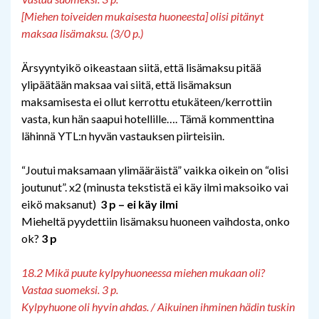
[Miehen toiveiden mukaisesta huoneesta] olisi pitänyt
maksaa lisämaksu. (3/0 p.)
Ärsyyntyikö oikeastaan siitä, että lisämaksu pitää
ylipäätään maksaa vai siitä, että lisämaksun
maksamisesta ei ollut kerrottu etukäteen/kerrottiin
vasta, kun hän saapui hotellille…. Tämä kommenttina
lähinnä YTL:n hyvän vastauksen piirteisiin.
“Joutui maksamaan ylimääräistä” vaikka oikein on “olisi
joutunut”. x2 (minusta tekstistä ei käy ilmi maksoiko vai
eikö maksanut)
3 p – ei käy ilmi
Mieheltä pyydettiin lisämaksu huoneen vaihdosta, onko
ok?
3 p
18.2 Mikä puute kylpyhuoneessa miehen mukaan oli?
Vastaa suomeksi. 3 p.
Kylpyhuone oli hyvin ahdas. / Aikuinen ihminen hädin tuskin