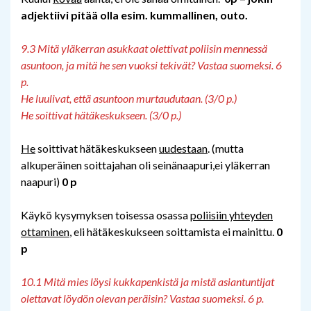
adjektiivi pitää olla esim. kummallinen, outo.
9.3 Mitä yläkerran asukkaat olettivat poliisin mennessä
asuntoon, ja mitä he sen vuoksi tekivät? Vastaa suomeksi. 6
p.
He luulivat, että asuntoon murtaudutaan. (3/0 p.)
He soittivat hätäkeskukseen. (3/0 p.)
He
soittivat hätäkeskukseen
uudestaan
. (mutta
alkuperäinen soittajahan oli seinänaapuri,ei yläkerran
naapuri)
0 p
Käykö kysymyksen toisessa osassa
poliisiin yhteyden
ottaminen
, eli hätäkeskukseen soittamista ei mainittu.
0
p
10.1 Mitä mies löysi kukkapenkistä ja mistä asiantuntijat
olettavat löydön olevan peräisin? Vastaa suomeksi. 6 p.