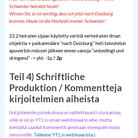
Schwester heiratet heute!
Wissen Sie, es ist wichtig, dass ich jetzt nach Duisburg
komme. Heute ist die Hochzeit meiner Schwester!
22.2 heiraten sijaan käytetty verbiä verheiraten ilman
objektia + paikanmääre “nach Duisburg” heti taivutetun
apuverbin müssen jälkeen ennen sanoja “unbedingt und
dringend” -> yht. -1p.?
2p
Teil 4) Schriftliche
Produktion
/ Kommentteja
kirjoitelmien aiheista
(kirjoitelmiin pistekokous ei valitettavasti ota kantaa,
sillä se on jo YTL:n oman webbinaarin aihe, mutta
kentältä saadut kommentit annetaan eteenpäin myös
sensoreille.
Tallenne YTL:n webinaarista.
)