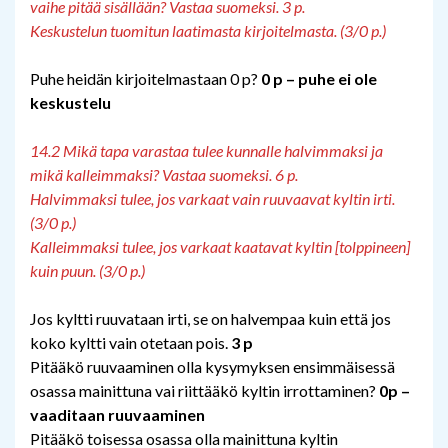
vaihe pitää sisällään? Vastaa suomeksi. 3 p.
Keskustelun tuomitun laatimasta kirjoitelmasta. (3/0 p.)
Puhe heidän kirjoitelmastaan 0 p?
0 p – puhe ei ole
keskustelu
14.2 Mikä tapa varastaa tulee kunnalle halvimmaksi ja
mikä kalleimmaksi? Vastaa suomeksi. 6 p.
Halvimmaksi tulee, jos varkaat vain ruuvaavat kyltin irti.
(3/0 p.)
Kalleimmaksi tulee, jos varkaat kaatavat kyltin [tolppineen]
kuin puun. (3/0 p.)
Jos kyltti ruuvataan irti, se on halvempaa kuin että jos
koko kyltti vain otetaan pois.
3 p
Pitääkö ruuvaaminen olla kysymyksen ensimmäisessä
osassa mainittuna vai riittääkö kyltin irrottaminen?
0p –
vaaditaan ruuvaaminen
Pitääkö toisessa osassa olla mainittuna kyltin