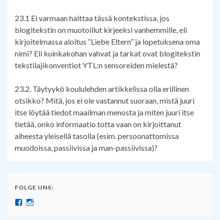
23.1 Ei varmaan haittaa tässä kontekstissa, jos
blogitekstin on muotoillut kirjeeksi vanhemmille, eli
kirjoitelmassa aloitus “Liebe Eltern” ja lopetuksena oma
nimi? Eli kuinkakohan vahvat ja tarkat ovat blogitekstin
tekstilajikonventiot YTL:n sensoreiden mielestä?
23.2. Täytyykö koululehden artikkelissa olla erillinen
otsikko? Mitä, jos ei ole vastannut suoraan, mistä juuri
itse löytää tiedot maailman menosta ja miten juuri itse
tietää, onko informaatio totta vaan on kirjoittanut
aiheesta yleisellä tasolla (esim. persoonattomissa
muodoissa, passiivissa ja man-passiivissa)?
FOLGE UNS:
Näytä SuomenSaksanopettajat:n profiili Facebook palvelussa
Näytä suomensaksanopettajat:n profiili Instagram palvelussa