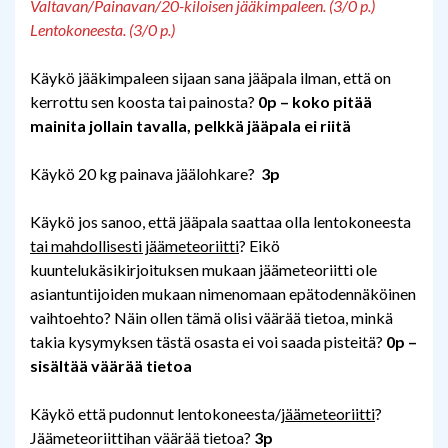
Valtavan/Painavan/20-kiloisen jääkimpaleen. (3/0 p.)
Lentokoneesta. (3/0 p.)
Käykö jääkimpaleen sijaan sana jääpala ilman, että on
kerrottu sen koosta tai painosta?
0p – koko pitää
mainita jollain tavalla, pelkkä jääpala ei riitä
Käykö 20 kg painava jäälohkare?
3p
Käykö jos sanoo, että jääpala saattaa olla lentokoneesta
tai mahdollisesti jäämeteoriitti
? Eikö
kuuntelukäsikirjoituksen mukaan jäämeteoriitti ole
asiantuntijoiden mukaan nimenomaan epätodennäköinen
vaihtoehto? Näin ollen tämä olisi väärää tietoa, minkä
takia kysymyksen tästä osasta ei voi saada pisteitä?
0p –
sisältää väärää tietoa
Käykö että pudonnut lentokoneesta/
jäämeteoriitti
?
Jäämeteoriittihan väärää tietoa?
3p