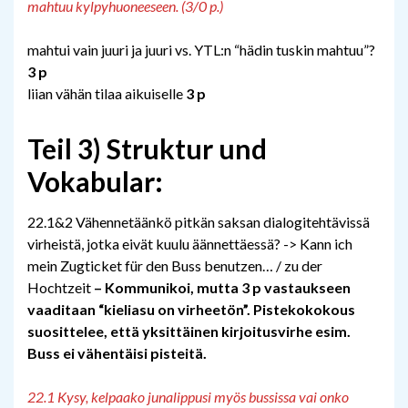
mahtuu kylpyhuoneeseen. (3/0 p.)
mahtui vain juuri ja juuri vs. YTL:n “hädin tuskin mahtuu”?
3 p
liian vähän tilaa aikuiselle
3 p
Teil 3) Struktur und
Vokabular:
22.1&2 Vähennetäänkö pitkän saksan dialogitehtävissä
virheistä, jotka eivät kuulu äännettäessä? -> Kann ich
mein Zugticket für den Buss benutzen… / zu der
Hochtzeit
– Kommunikoi, mutta 3 p vastaukseen
vaaditaan “kieliasu on virheetön”. Pistekokokous
suosittelee, että yksittäinen kirjoitusvirhe esim.
Buss ei vähentäisi pisteitä.
22.1 Kysy, kelpaako junalippusi myös bussissa vai onko