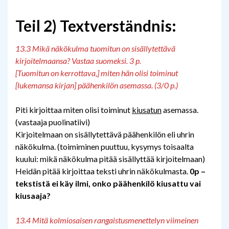
Teil 2) Textverständnis:
13.3 Mikä näkökulma tuomitun on sisällytettävä
kirjoitelmaansa? Vastaa suomeksi. 3 p.
[Tuomitun on kerrottava,] miten hän olisi toiminut
[lukemansa kirjan] päähenkilön asemassa. (3/0 p.)
Piti kirjoittaa miten olisi toiminut
kiusatun
asemassa.
(vastaaja puolinatiivi)
Kirjoitelmaan on sisällytettävä päähenkilön eli uhrin
näkökulma. (toimiminen puuttuu, kysymys toisaalta
kuului: mikä näkökulma pitää sisällyttää kirjoitelmaan)
Heidän pitää kirjoittaa teksti uhrin näkökulmasta.
0p –
tekstistä ei käy ilmi, onko päähenkilö kiusattu vai
kiusaaja?
13.4 Mitä kolmiosaisen rangaistusmenettelyn viimeinen