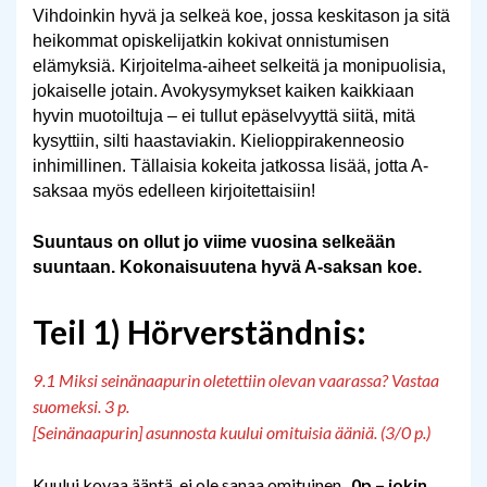
Vihdoinkin hyvä ja selkeä koe, jossa keskitason ja sitä 
heikommat opiskelijatkin kokivat onnistumisen 
elämyksiä. Kirjoitelma-aiheet selkeitä ja monipuolisia, 
jokaiselle jotain. Avokysymykset kaiken kaikkiaan 
hyvin muotoiltuja – ei tullut epäselvyyttä siitä, mitä 
kysyttiin, silti haastaviakin. Kielioppirakenneosio 
inhimillinen. Tällaisia kokeita jatkossa lisää, jotta A-
saksaa myös edelleen kirjoitettaisiin!
Suuntaus on ollut jo viime vuosina selkeään 
suuntaan. Kokonaisuutena hyvä A-saksan koe. 
Teil 1) Hörverständnis:
9.1 Miksi seinänaapurin oletettiin olevan vaarassa? Vastaa
suomeksi. 3 p.
[Seinänaapurin] asunnosta kuului omituisia ääniä. (3/0 p.)
Kuului
kovaa
ääntä, ei ole sanaa omituinen.
0p – jokin