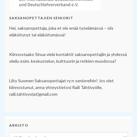
SAKSANOPETTAJIEN SENIORIT
Hei, saksanopettaja, joka et ole enää työelämässä – siis
eläköitynyt tai eläköitymässä!
Kiinnostaako Sinua vielä kontaktit saksanopettajiin ja yhdessä
oleilu esim. keskustelun, kulttuurin ja retkien muodossa?
Liity Suomen Saksanopettajat ry:n senioreihin! Jos olet
kiinnostunut, anna yhteystietosi Raili Tähtivyölle,
raili.tahtivyo(at)gmail.com
ARKISTO
Arkisto