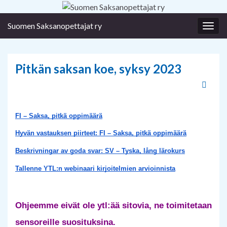
Suomen Saksanopettajat ry
Togg
navig
Pitkän saksan koe, syksy 2023
FI – Saksa, pitkä oppimäärä
Hyvän vastauksen piirteet: FI – Saksa, pitkä oppimäärä
Beskrivningar av goda svar: SV – Tyska, lång lärokurs
Tallenne YTL:n webinaari kirjoitelmien arvioinnista
Ohjeemme eivät ole ytl:ää sitovia, ne toimitetaan 
sensoreille suosituksina.