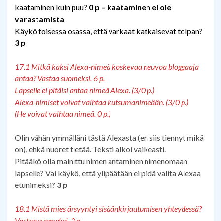
kaataminen kuin puu?
0 p – kaataminen ei ole
varastamista
Käykö toisessa osassa, että varkaat katkaisevat tolpan?
3 p
17.1 Mitkä kaksi Alexa-nimeä koskevaa neuvoa bloggaaja
antaa? Vastaa suomeksi. 6 p.
Lapselle ei pitäisi antaa nimeä Alexa. (3/0 p.)
Alexa-nimiset voivat vaihtaa kutsumanimeään. (3/0 p.)
(He voivat vaihtaa nimeä. 0 p.)
Olin vähän ymmälläni tästä Alexasta (en siis tiennyt mikä
on), ehkä nuoret tietää. Teksti alkoi vaikeasti.
Pitääkö olla mainittu nimen antaminen nimenomaan
lapselle? Vai käykö, että ylipäätään ei pidä valita Alexaa
etunimeksi?
3 p
18.1 Mistä mies ärsyyntyi sisäänkirjautumisen yhteydessä?
Vastaa suomeksi. 3 p.